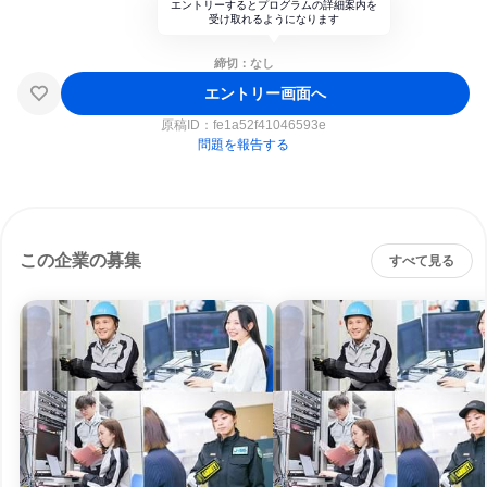
エントリーするとプログラムの詳細案内を
受け取れるようになります
締切：なし
エントリー画面へ
原稿ID：
fe1a52f41046593e
問題を報告する
この企業の募集
すべて見る