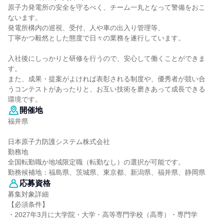
原子力発電所の安全を守るべく、チーム一丸となって警備をおこ
ないます。
発電所構内の巡視、受付、人や車の出入り管理等、
丁寧かつ毅然とした態度で日々の業務を遂行しています。
入社後にしっかりと研修を行うので、安心して働くことができま
す。
また、成果・提案がよければ表彰される制度や、優秀者が競い合
うコンテストがあったりと、お互い技術を磨きあって成長できる
環境です。
開催地
福井県
日本原子力防護システム株式会社
勤務地
全国転勤職か地域限定職（転勤なし）の選択が可能です。
勤務候補地：福島県、茨城県、東京都、新潟県、福井県、静岡県
応募資格
募集対象詳細
【必須条件】
・2027年3月に大学院・大学・高等専門学校（高専）・専門学