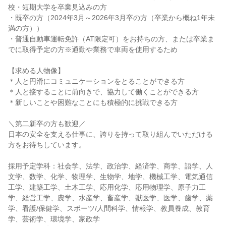
校・短期大学を卒業見込みの方
・既卒の方（2024年3月～2026年3月卒の方（卒業から概ね1年未
満の方））
・普通自動車運転免許（AT限定可）をお持ちの方、または卒業ま
でに取得予定の方※通勤や業務で車両を使用するため
【求める人物像】
＊人と円滑にコミュニケーションをとることができる方
＊人と接することに前向きで、協力して働くことができる方
＊新しいことや困難なことにも積極的に挑戦できる方
＼第二新卒の方も歓迎／
日本の安全を支える仕事に、誇りを持って取り組んでいただける
方をお待ちしています。
採用予定学科：社会学、法学、政治学、経済学、商学、語学、人
文学、数学、化学、物理学、生物学、地学、機械工学、電気通信
工学、建築工学、土木工学、応用化学、応用物理学、原子力工
学、経営工学、農学、水産学、畜産学、獣医学、医学、歯学、薬
学、看護/保健学、スポーツ/人間科学、情報学、教員養成、教育
学、芸術学、環境学、家政学