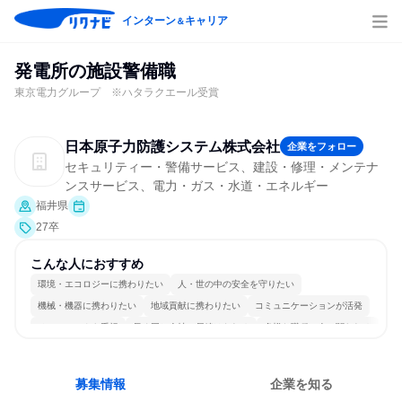
インターン
キャリア
＆
発電所の施設警備職
東京電力グループ ※ハタラクエール受賞
日本原子力防護システム株式会社
企業をフォロー
セキュリティー・警備サービス、建設・修理・メンテナ
ンスサービス、電力・ガス・水道・エネルギー
福井県
27卒
こんな人におすすめ
環境・エコロジーに携わりたい
人・世の中の安全を守りたい
機械・機器に携わりたい
地域貢献に携わりたい
コミュニケーションが活発
チームワークを重視
長く同じ会社に居続けられる
多様な職種の人と関われる
募集情報
企業を知る