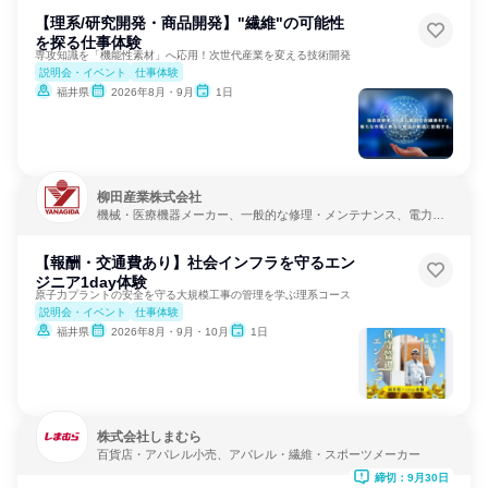
【理系/研究開発・商品開発】"繊維"の可能性
を探る仕事体験
専攻知識を「機能性素材」へ応用！次世代産業を変える技術開発
説明会・イベント
仕事体験
福井県
2026年8月・9月
1日
柳田産業株式会社
機械・医療機器メーカー、一般的な修理・メンテナンス、電力・
ガス・水道・エネルギー
【報酬・交通費あり】社会インフラを守るエン
ジニア1day体験
原子力プラントの安全を守る大規模工事の管理を学ぶ理系コース
説明会・イベント
仕事体験
福井県
2026年8月・9月・10月
1日
株式会社しまむら
百貨店・アパレル小売、アパレル・繊維・スポーツメーカー
締切：9月30日