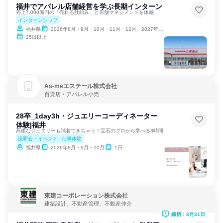
福井でアパレル店舗経営を学ぶ長期インターン
売上7,000億円の「売れる仕組み」と店舗マネジメントを体感
インターンシップ
福井県
2026年8月・9月・10月・11月・12月、2027年1月
25日以上
As‐meエステール株式会社
百貨店・アパレル小売
28卒_1day3h・ジュエリーコーディネーター
体験|福井
高価なジュエリーも試着できちゃう！宝石のプロから学べる3時間
説明会・イベント
仕事体験
福井県
2026年8月・9月・10月
1日
東建コーポレーション株式会社
建築設計、不動産管理、不動産仲介
締切：8月31日