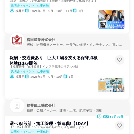
28卒／選考なしで参加可能！不動産・営業の仕事を体感できます
説明会・イベント
仕事体験
福井県
2026年8月・9月・10月・11月
1日
柳田産業株式会社
機械・医療機器メーカー、一般的な修理・メンテナンス、電力・
ガス・水道・エネルギー
報酬・交通費あり 巨大工場を支える保守点検
体験|1day開催
【福井開催｜文理歓迎】インフラ管理のリアル体験
説明会・イベント
仕事体験
福井県
2026年8月・9月・10月
1日
福井鐵工株式会社
鉄鋼・金属メーカー、建設・土木、航空宇宙・防衛
締切：9月30日
選べる!設計・施工管理・製造職!【1DAY】
【１DAY】社会インフラ設備のものづくりを体験しよう！
説明会・イベント
仕事体験