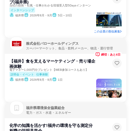
プ(福井県)
当社の技術・社風・仕事がわかる現場受入型5Daysインターン
インターンシップ
福井県
2026年8月・9月
5日～10日
この企業の類似募集
株式会社バローホールディングス
スーパーマーケット、食品・飲料メーカー、物流・運行管理
締切：あと4日
【福井】食を支えるマーケティング・売り場企
画体験
電子マネー1,000円分プレゼント【WEB参加コースもあり】
説明会・イベント
仕事体験
福井県
2026年8月・9月
1日
福井県環境保全協業組合
電力・ガス・水道・エネルギー
化学の知識を活かす!福井の環境を守る測定分
析職の説明見学会