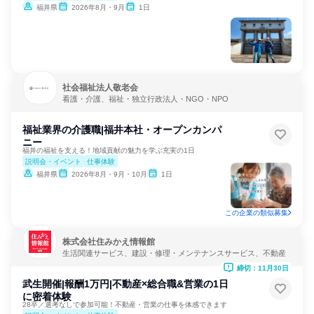
福井県
2026年8月・9月
1日
社会福祉法人敬老会
看護・介護、福祉・独立行政法人・NGO・NPO
福祉業界の介護職|福井本社・オープンカンパ
ニー
福井の福祉を支える！地域貢献の魅力を学ぶ充実の1日
説明会・イベント
仕事体験
福井県
2026年8月・9月・10月
1日
この企業の類似募集
株式会社住みかえ情報館
生活関連サービス、建設・修理・メンテナンスサービス、不動産
締切：11月30日
武生開催|報酬1万円|不動産×総合職&営業の1日
に密着体験
28卒／選考なしで参加可能！不動産・営業の仕事を体感できます