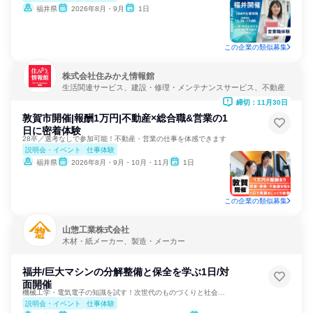
福井県
2026年8月・9月
1日
この企業の類似募集
株式会社住みかえ情報館
生活関連サービス、建設・修理・メンテナンスサービス、不動産
締切：11月30日
敦賀市開催|報酬1万円|不動産×総合職&営業の1
日に密着体験
28卒／選考なしで参加可能！不動産・営業の仕事を体感できます
説明会・イベント
仕事体験
福井県
2026年8月・9月・10月・11月
1日
この企業の類似募集
山惣工業株式会社
木材・紙メーカー、製造・メーカー
福井/巨大マシンの分解整備と保全を学ぶ1日/対
面開催
機械工学・電気電子の知識を試す！次世代のものづくりと社会貢献
説明会・イベント
仕事体験