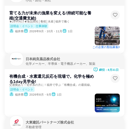
小売・卸売・商社
育てる力が未来の漁業を変える!持続可能な養
殖(交通費支給)
★28卒向け★食品商社│養殖│水産│福井で働く
説明会・イベント
仕事体験
福井県
2026年9月・10月・11月
1日
この企業の類似募集
日本純良薬品株式会社
化学メーカー、半導体・電子機器メーカー、製薬
締切：8月31日
有機合成・水素還元反応を現場で。化学を極め
る1day見学会!
交通費あり！化学系の方に！福井で学ぶ「有機合成」の最前線。
説明会・イベント
福井県
2026年8月・9月
1日
大東建託パートナーズ株式会社
不動産管理