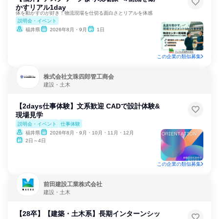
かすリアル1day
体を動かすのが好き！物流現場を仕切る面白さとリアルを体感
説明会・イベント
福井県
2026年8月・9月
1日
この企業の類似募集
株式会社文珠四郎管工商会
建設・土木
【2days仕事体験】文系歓迎 CADで設計体験&
現場見学
説明会・イベント
仕事体験
福井県
2026年8月・9月・10月・11月・12月
2日～4日
この企業の類似募集
前田建設工業株式会社
建設・土木
【28卒】【建築・土木系】長期インターンシッ