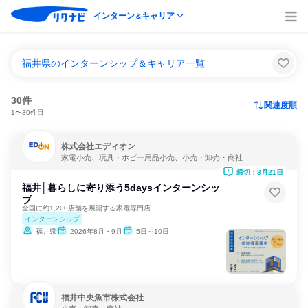
インターン
キャリア
＆
福井県のインターンシップ＆キャリア一覧
30件
関連度順
1〜30件目
株式会社エディオン
家電小売、玩具・ホビー用品小売、小売・卸売・商社
締切：8月21日
福井│暮らしに寄り添う5daysインターンシッ
プ
全国に約1,200店舗を展開する家電専門店
インターンシップ
福井県
2026年8月・9月
5日～10日
福井中央魚市株式会社