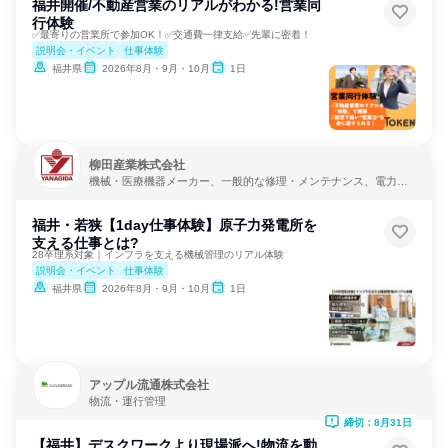
福井開催/不動産営業のリアルがわかる!営業同
行体験
✅最寄りの営業所で参加OK！✅交通費一律支給✅先輩に密着！
説明会・イベント
仕事体験
福井県
2026年8月・9月・10月
1日
柳田産業株式会社
機械・医療機器メーカー、一般的な修理・メンテナンス、電力・
ガス・水道・エネルギー
福井・若狭【1day仕事体験】原子力発電所を
支える仕事とは?
28卒理系対象｜インフラを支える機械管理のリアル体験
説明会・イベント
仕事体験
福井県
2026年8月・9月・10月
1日
アップル流通株式会社
物流・運行管理
締切：8月31日
【福井】デスクワークより現場派へ!物流を動