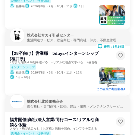
説明会・イベント
仕事体験
福井県
2026年8月・9月・10月・11月
1日
株式会社サカイ引越センター
生活関連サービス、総合商社・専門商社・卸売、不動産管理
締切：9月29日
【28卒向け】営業職 5daysインターンシップ
(福井県)
⭐好きな場所＆時期を選べる ⭐リアルな視点で学べる ⭐昼食有
インターンシップ
福井県
2026年8月・9月・10月・11月・12月
5日～10日
この企業の類似募集
株式会社北陸電機商会
総合商社・専門商社・卸売、建設・修理・メンテナンスサービ
ス、電力・ガス・水道・エネルギー
福井開催|商社/法人営業/同行コース/リアルな商
談を体験
ノルマ・飛び込みなし！お客様と信頼を深め、インフラを支える
説明会・イベント
仕事体験