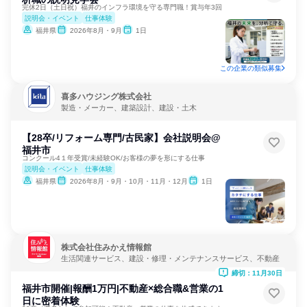
完休2日（土日祝）福井のインフラ環境を守る専門職！賞与年3回
説明会・イベント
仕事体験
福井県
2026年8月・9月
1日
この企業の類似募集
喜多ハウジング株式会社
製造・メーカー、建築設計、建設・土木
【28卒/リフォーム専門/古民家】会社説明会@
福井市
コンクール4１年受賞/未経験OK/お客様の夢を形にする仕事
説明会・イベント
仕事体験
福井県
2026年8月・9月・10月・11月・12月
1日
株式会社住みかえ情報館
生活関連サービス、建設・修理・メンテナンスサービス、不動産
締切：11月30日
福井市開催|報酬1万円|不動産×総合職&営業の1
日に密着体験