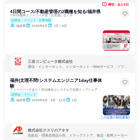
締切：あと6日
4日間コース/不動産管理の2職種を知る/福井県
※8/16最終エントリー〆切！お見逃しなく※
説明会・イベント
仕事体験
福井県
2026年9月
2日～4日
三谷コンピュータ株式会社
通信・インターネット、インターネット・Webサービス、ソフト
ウェア開発
福井|文理不問!システムエンジニア1day仕事体
験
フィードバックあり！自治体向けシステムで全国トップシェア
説明会・イベント
福井県
2026年8月・9月・12月
1日
この企業の類似募集
株式会社クスリのアオキ
化粧品・理美容用品小売、ドラッグストア、食品・飲料メーカー