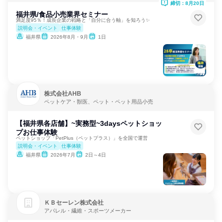
締切：8月20日
福井県/食品小売業界セミナー
満足度95％！成長企業の戦略と「自分に合う軸」を知ろう✨
説明会・イベント
仕事体験
福井県
2026年8月・9月
1日
株式会社AHB
ペットケア・獣医、ペット・ペット用品小売
【福井県各店舗】~実務型~3daysペットショッ
プお仕事体験
ペットショップ「PetPlus（ペットプラス）」を全国で運営
説明会・イベント
仕事体験
福井県
2026年7月
2日～4日
ＫＢセーレン株式会社
アパレル・繊維・スポーツメーカー