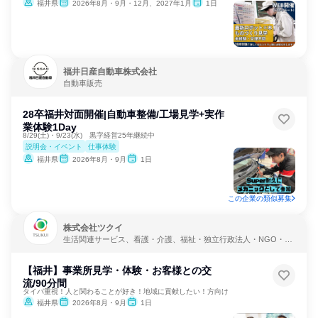
福井県
2026年8月・9月・12月、2027年1月
1日
福井日産自動車株式会社
自動車販売
28卒福井対面開催|自動車整備/工場見学+実作
業体験1Day
8/29(土)・9/23(水) 黒字経営25年継続中
説明会・イベント
仕事体験
福井県
2026年8月・9月
1日
この企業の類似募集
株式会社ツクイ
生活関連サービス、看護・介護、福祉・独立行政法人・NGO・N
PO
【福井】事業所見学・体験・お客様との交
流/90分間
タイパ重視！人と関わることが好き！地域に貢献したい！方向け
福井県
2026年8月・9月
1日