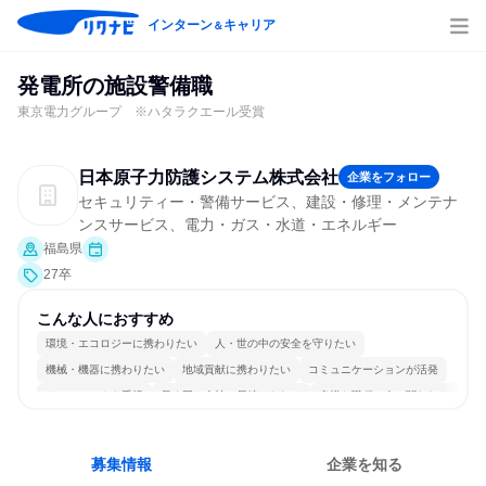
インターン
キャリア
＆
発電所の施設警備職
東京電力グループ ※ハタラクエール受賞
日本原子力防護システム株式会社
企業をフォロー
セキュリティー・警備サービス、建設・修理・メンテナ
ンスサービス、電力・ガス・水道・エネルギー
福島県
27卒
こんな人におすすめ
環境・エコロジーに携わりたい
人・世の中の安全を守りたい
機械・機器に携わりたい
地域貢献に携わりたい
コミュニケーションが活発
チームワークを重視
長く同じ会社に居続けられる
多様な職種の人と関われる
募集情報
企業を知る