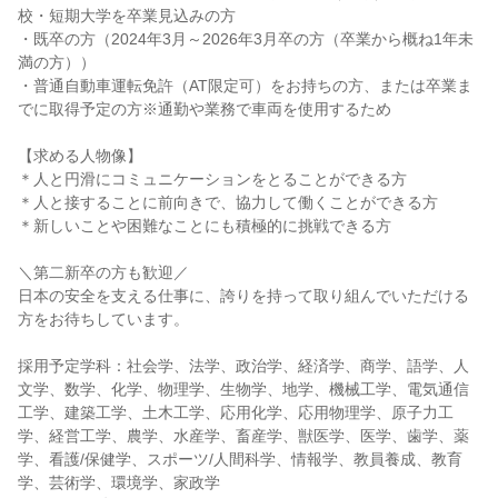
校・短期大学を卒業見込みの方
・既卒の方（2024年3月～2026年3月卒の方（卒業から概ね1年未
満の方））
・普通自動車運転免許（AT限定可）をお持ちの方、または卒業ま
でに取得予定の方※通勤や業務で車両を使用するため
【求める人物像】
＊人と円滑にコミュニケーションをとることができる方
＊人と接することに前向きで、協力して働くことができる方
＊新しいことや困難なことにも積極的に挑戦できる方
＼第二新卒の方も歓迎／
日本の安全を支える仕事に、誇りを持って取り組んでいただける
方をお待ちしています。
採用予定学科：社会学、法学、政治学、経済学、商学、語学、人
文学、数学、化学、物理学、生物学、地学、機械工学、電気通信
工学、建築工学、土木工学、応用化学、応用物理学、原子力工
学、経営工学、農学、水産学、畜産学、獣医学、医学、歯学、薬
学、看護/保健学、スポーツ/人間科学、情報学、教員養成、教育
学、芸術学、環境学、家政学