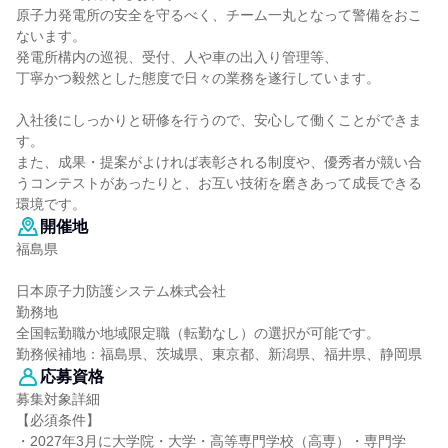
原子力発電所の安全を守るべく、チーム一丸となって警備をおこ
ないます。
発電所構内の巡視、受付、人や車の出入り管理等、
丁寧かつ毅然とした態度で日々の業務を遂行しています。
入社後にしっかりと研修を行うので、安心して働くことができま
す。
また、成果・提案がよければ表彰される制度や、優秀者が競い合
うコンテストがあったりと、お互い技術を磨きあって成長できる
環境です。
開催地
福島県
日本原子力防護システム株式会社
勤務地
全国転勤職か地域限定職（転勤なし）の選択が可能です。
勤務候補地：福島県、茨城県、東京都、新潟県、福井県、静岡県
応募資格
募集対象詳細
【必須条件】
・2027年3月に大学院・大学・高等専門学校（高専）・専門学