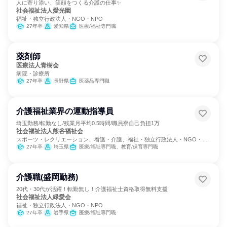
人に寄り添い、笑顔をつくる介護の仕事✨
社会福祉法人愛光園
福祉・独立行政法人・NGO・NPO
27年卒
愛知県
医療/福祉専門職
薬剤師
医療法人青樹会
病院・診療所
27年卒
長野県
医薬品専門職
介護福祉業界の運動指導員
埼玉勤務/転勤なし/残業月平均0.5時間/職員寮自己負担1万
社会福祉法人熊谷福祉会
スポーツ・レクリエーション、看護・介護、福祉・独立行政法人・NGO・
NPO
27年卒
埼玉県
医療/福祉専門職、教育/保育専門職
介護職(盛岡勤務)
20代・30代が活躍！転勤無し！介護福祉士資格取得無料支援
社会福祉法人緑愛会
福祉・独立行政法人・NGO・NPO
27年卒
岩手県
医療/福祉専門職