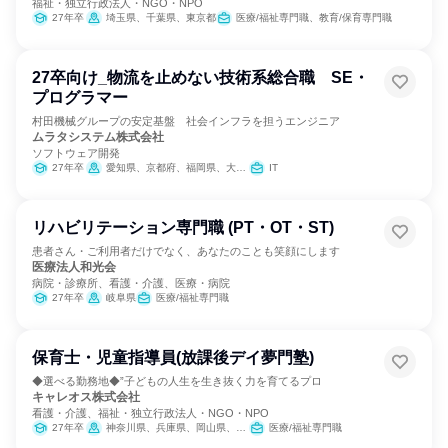
福祉・独立行政法人・NGO・NPO
27年卒
埼玉県、千葉県、東京都
医療/福祉専門職、教育/保育専門職
27卒向け_物流を止めない技術系総合職 SE・
プログラマー
村田機械グループの安定基盤 社会インフラを担うエンジニア
ムラタシステム株式会社
ソフトウェア開発
27年卒
愛知県、京都府、福岡県、大分県
IT
リハビリテーション専門職 (PT・OT・ST)
患者さん・ご利用者だけでなく、あなたのことも笑顔にします
医療法人和光会
病院・診療所、看護・介護、医療・病院
27年卒
岐阜県
医療/福祉専門職
保育士・児童指導員(放課後デイ夢門塾)
◆選べる勤務地◆”子どもの人生を生き抜く力を育てるプロ
キャレオス株式会社
看護・介護、福祉・独立行政法人・NGO・NPO
27年卒
神奈川県、兵庫県、岡山県、広島県、愛媛県
医療/福祉専門職