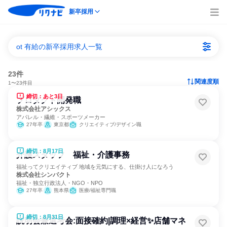
新卒採用
ot 有給の新卒採用求人一覧
23件
関連度順
1〜23件目
締切：あと3日
プロダクト開発職
株式会社アシックス
アパレル・繊維・スポーツメーカー
27年卒
東京都
クリエイティブ/デザイン職
締切：8月17日
介護スタッフ 福祉・介護事務
福祉ってクリエイティブ 地域を元気にする、仕掛け人になろう
株式会社シンパクト
福祉・独立行政法人・NGO・NPO
27年卒
熊本県
医療/福祉専門職
締切：8月31日
説明会兼選考会:面接確約|調理×経営✨店舗マネ