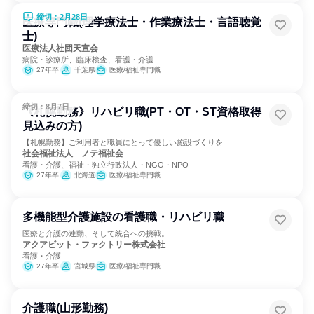
締切：2月28日
医療専門職(理学療法士・作業療法士・言語聴覚
士)
医療法人社団天宣会
病院・診療所、臨床検査、看護・介護
27年卒
千葉県
医療/福祉専門職
締切：8月7日
《札幌勤務》リハビリ職(PT・OT・ST資格取得
見込みの方)
【札幌勤務】ご利用者と職員にとって優しい施設づくりを
社会福祉法人 ノテ福祉会
看護・介護、福祉・独立行政法人・NGO・NPO
27年卒
北海道
医療/福祉専門職
多機能型介護施設の看護職・リハビリ職
医療と介護の連動、そして統合への挑戦。
アクアビット・ファクトリー株式会社
看護・介護
27年卒
宮城県
医療/福祉専門職
介護職(山形勤務)