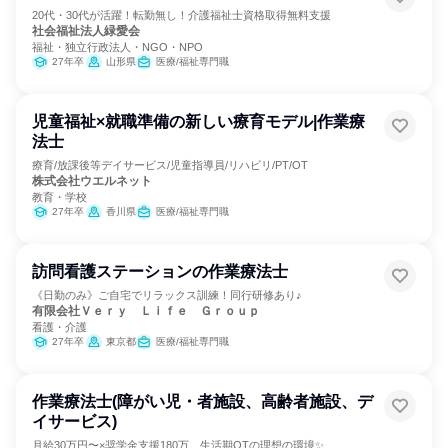
20代・30代が活躍！転勤無し！介護福祉士資格取得無料支援
社会福祉法人緑愛会
福祉・独立行政法人・NGO・NPO
27年卒
山形県
医療/福祉専門職
児童福祉×就職準備の新しい療育モデル|作業療
法士
療育/放課後等デイサービス/児童指導員/リハビリ/PT/OT
株式会社ウエルネット
教育・学校
27年卒
香川県
医療/福祉専門職
訪問看護ステーションの作業療法士
《日勤のみ》ご自宅でリラックス訓練！同行研修あり♪
有限会社Ｖｅｒｙ Ｌｉｆｅ Ｇｒｏｕｐ
看護・介護
27年卒
東京都
医療/福祉専門職
作業療法士(障がい児・者施設、高齢者施設、デ
イサービス)
月給30万円〜×奨学金支援180万。生活期OTの理想の環境✨