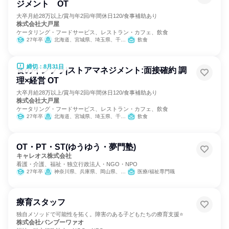
ジメント OT
大卒月給28万以上/賞与年2回/年間休日120/食事補助あり
株式会社大戸屋
ケータリング・フードサービス、レストラン・カフェ、飲食
27年卒
北海道、宮城県、埼玉県、千葉県、東京都、神奈川県、新潟県、山梨県、愛知県、京都府、大阪府、兵庫県、沖縄県
飲食
締切：8月31日
食のインフラ|ストアマネジメント:面接確約 調
理×経営 OT
大卒月給28万以上/賞与年2回/年間休日120/食事補助あり
株式会社大戸屋
ケータリング・フードサービス、レストラン・カフェ、飲食
27年卒
北海道、宮城県、埼玉県、千葉県、東京都、神奈川県、新潟県、山梨県、愛知県、京都府、大阪府、兵庫県、沖縄県
飲食
OT・PT・ST(ゆうゆう・夢門塾)
キャレオス株式会社
看護・介護、福祉・独立行政法人・NGO・NPO
27年卒
神奈川県、兵庫県、岡山県、広島県、愛媛県
医療/福祉専門職
療育スタッフ
独自メソッドで可能性を拓く。障害のある子どもたちの療育支援⭐
株式会社バンブーワァオ