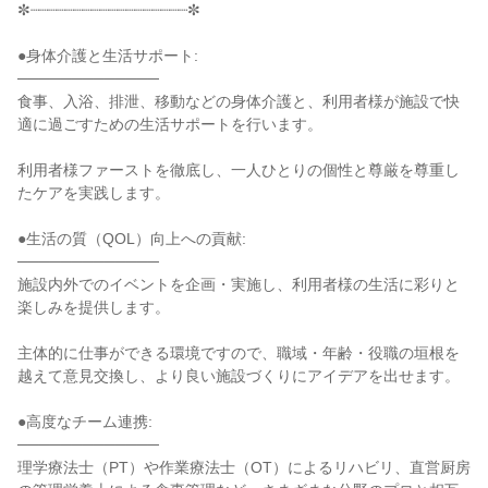
✼┈┈┈┈┈┈┈┈┈┈┈┈┈┈┈┈┈┈✼

●身体介護と生活サポート:

─────────────

食事、入浴、排泄、移動などの身体介護と、利用者様が施設で快
適に過ごすための生活サポートを行います。

利用者様ファーストを徹底し、一人ひとりの個性と尊厳を尊重し
たケアを実践します。

●生活の質（QOL）向上への貢献:

─────────────

施設内外でのイベントを企画・実施し、利用者様の生活に彩りと
楽しみを提供します。

主体的に仕事ができる環境ですので、職域・年齢・役職の垣根を
越えて意見交換し、より良い施設づくりにアイデアを出せます。

●高度なチーム連携:

─────────────

理学療法士（PT）や作業療法士（OT）によるリハビリ、直営厨房