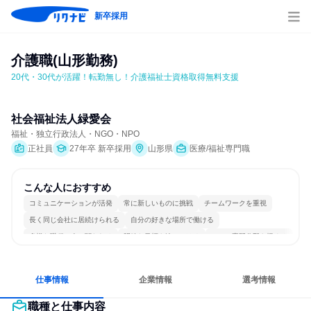
新卒採用
介護職(山形勤務)
20代・30代が活躍！転勤無し！介護福祉士資格取得無料支援
社会福祉法人緑愛会
福祉・独立行政法人・NGO・NPO
正社員
27年卒 新卒採用
山形県
医療/福祉専門職
こんな人におすすめ
コミュニケーションが活発
常に新しいものに挑戦
チームワークを重視
長く同じ会社に居続けられる
自分の好きな場所で働ける
多様な職種の人と関われる
明確な目標を追いかける
一つの専門分野を極める
若手が裁量を持てる環境
人とたくさん会話する
仕事情報
企業情報
選考情報
職種と仕事内容