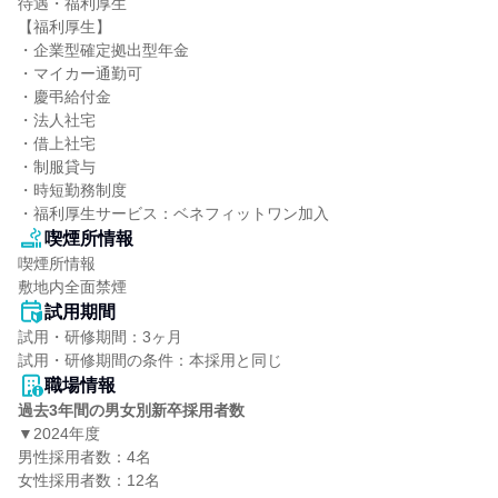
待遇・福利厚生

【福利厚生】

・企業型確定拠出型年金

・マイカー通勤可

・慶弔給付金

・法人社宅

・借上社宅

・制服貸与

・時短勤務制度

・福利厚生サービス：ベネフィットワン加入
喫煙所情報
喫煙所情報

敷地内全面禁煙
試用期間
試用・研修期間：3ヶ月

職場情報
過去3年間の男女別新卒採用者数
▼2024年度

男性採用者数：4名

女性採用者数：12名
