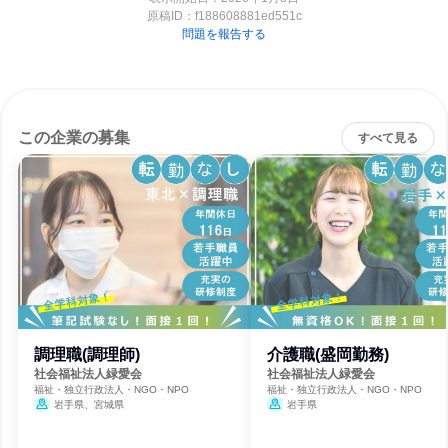
原稿ID：
f188608881ed551c
問題を報告する
この企業の募集
すべて見る
調理職(調理師)
介護職(盛岡勤務)
社会福祉法人緑愛会
社会福祉法人緑愛会
福祉・独立行政法人・NGO・NPO
福祉・独立行政法人・NGO・NPO
岩手県、宮城県
岩手県