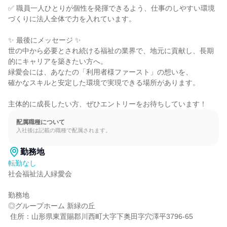
✅ 職員一人ひとりが個性を発揮できるよう、仕事のしやすい環境
づくりに法人全体で力を入れています。

✨ 最後にメッセージ ✨

世の中から必要とされ続ける福祉の業界で、地元に貢献し、長期
的にキャリアを築きたい方へ。

緑愛会には、あなたの「利用者様ファースト」の想いを、

確かなスキルと安定した環境で実現できる場所があります。

主体的に成長したい方、ぜひエントリーをお待ちしています！
配属職種について
入社後は記載の職種で配属されます。
勤務地
転勤なし
社会福祉法人緑愛会

勤務地

◎グループホーム 新緑の丘

 住所：山形県東置賜郡川西町大字下奥田字穴澤平3796-65
