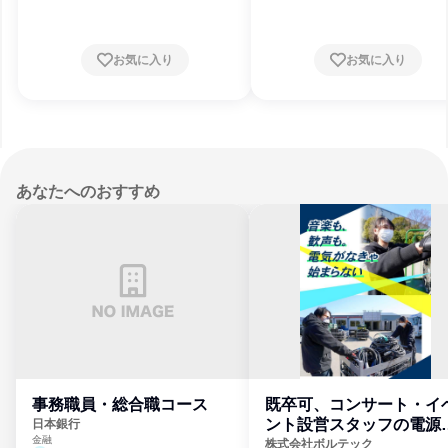
お気に入り
お気に入り
あなたへのおすすめ
事務職員・総合職コース
既卒可、コンサート・イ
ント設営スタッフの電源
日本銀行
金融
門
株式会社ボルテック