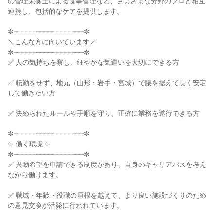
の管理栄養士による食事管理など、さまざまな分野のプロと相互
連携し、包括的なケアを提供します。

✼┈┈┈┈┈┈┈┈┈┈┈┈┈┈┈┈┈┈✼

＼こんな方に向いています／

✼┈┈┈┈┈┈┈┈┈┈┈┈┈┈┈┈┈┈✼

✅ 人の気持ちを察し、細やかな気遣いを大切にできる方

✅ 転勤をせず、地元（山形・岩手・宮城）で腰を据えて長く安定
して働きたい方

✅ 決められたルールや手順を守り、正確に業務を遂行できる方

✼┈┈┈┈┈┈┈┈┈┈┈┈┈┈┈┈┈┈✼

✨ 働く環境 ✨

✼┈┈┈┈┈┈┈┈┈┈┈┈┈┈┈┈┈┈✼

✅ 異動希望を申請できる制度があり、自身のキャリアパスを考え
ながら働けます。

✅ 職域・年齢・役職の垣根を越えて、より良い施設づくりのため
の意見交換が活発に行われています。
