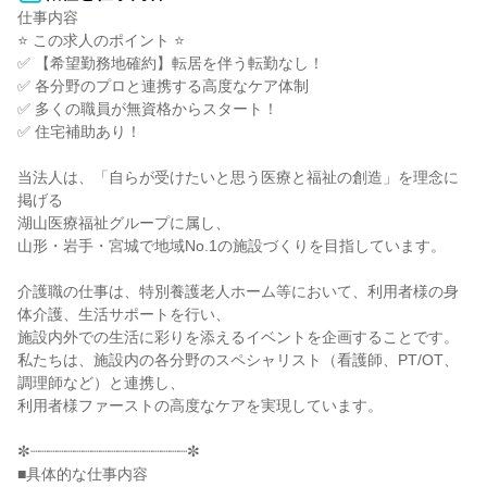
仕事内容

⭐ この求人のポイント ⭐

✅ 【希望勤務地確約】転居を伴う転勤なし！

✅ 各分野のプロと連携する高度なケア体制

✅ 多くの職員が無資格からスタート！

✅ 住宅補助あり！

当法人は、「自らが受けたいと思う医療と福祉の創造」を理念に
掲げる

湖山医療福祉グループに属し、

山形・岩手・宮城で地域No.1の施設づくりを目指しています。

介護職の仕事は、特別養護老人ホーム等において、利用者様の身
体介護、生活サポートを行い、

施設内外での生活に彩りを添えるイベントを企画することです。

私たちは、施設内の各分野のスペシャリスト（看護師、PT/OT、
調理師など）と連携し、

利用者様ファーストの高度なケアを実現しています。

✼┈┈┈┈┈┈┈┈┈┈┈┈┈┈┈┈┈┈✼

■具体的な仕事内容
