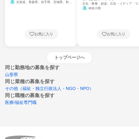
北海道、青森県、岩手県、宮城県、秋田
文化・教養・娯楽、広告・メディア・マ
県、山形県、福島県、茨城県、群馬県、埼玉
ミ、電力・ガス・水道・エネルギー
神奈川県
県、東京都、神奈川県、新潟県、富山県、石
川県、福井県、山梨県、長野県、静岡県、愛
知県、京都府、大阪府、兵庫県、鳥取県、島
根県、岡山県、広島県、山口県、徳島県、香
川県、愛媛県、高知県、福岡県、佐賀県、長
お気に入り
お気に入り
崎県、熊本県、大分県、宮崎県、鹿児島県、
沖縄県
トップページへ
同じ勤務地の募集を探す
山形県
同じ業種の募集を探す
その他（福祉・独立行政法人・NGO・NPO）
同じ職種の募集を探す
医療/福祉専門職