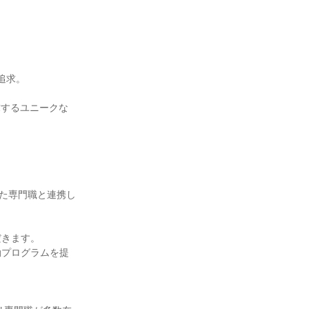
求。

求するユニークな
った専門職と連携し
きます。

動プログラムを提