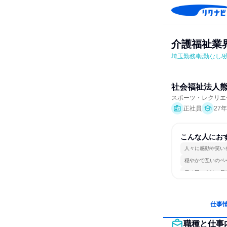
介護福祉業
埼玉勤務/転勤なし/
社会福祉法人
スポーツ・レクリエ
正社員
27
こんな人にお
人々に感動や笑い
穏やかで互いのペ
長く同じ会社に居
仕事
職種と仕事