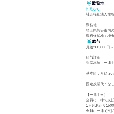
勤務地
転勤なし
社会福祉法人熊谷
勤務地

埼玉県熊谷市内の
勤務候補地：埼
給与
月給260,600円～2
給与詳細

※基本給・一律手
基本給：月給 20万1
固定残業代：なし
【一律手当】

全員に一律で支払
1ヶ月あたり1500円
全員に一律で支払