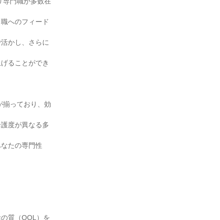
リ専門職が多数在
リ職へのフィード
で活かし、さらに
上げることができ
が揃っており、効
介護度が異なる多
あなたの専門性
の質（QOL）を