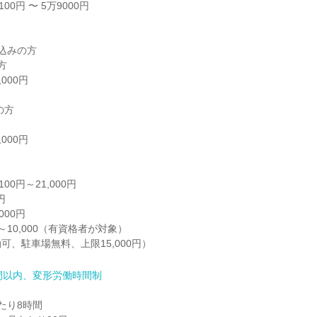
0円 〜 5万9000円

込みの方



00円

方

00円

00円～21,000円



00円

～10,000（有資格者が対象）

可、駐車場無料、上限15,000円）
間以内、変形労働時間制
り8時間
