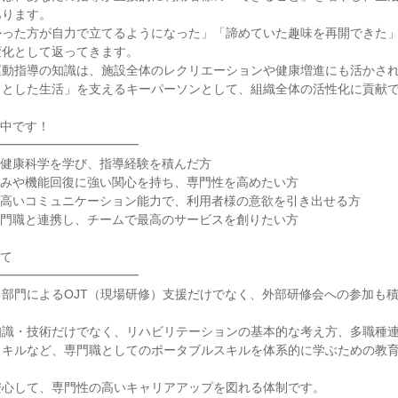
ります。

かった方が自力で立てるようになった」「諦めていた趣味を再開できた
化として返ってきます。

運動指導の知識は、施設全体のレクリエーションや健康増進にも活かさ
とした生活」を支えるキーパーソンとして、組織全体の活性化に貢献で
中です！

━━━━━━━━━━━

健康科学を学び、指導経験を積んだ方

みや機能回復に強い関心を持ち、専門性を高めたい方

高いコミュニケーション能力で、利用者様の意欲を引き出せる方

門職と連携し、チームで最高のサービスを創りたい方

て

━━━━━━━━━━━

部門によるOJT（現場研修）支援だけでなく、外部研修会への参加も
知識・技術だけでなく、リハビリテーションの基本的な考え方、多職種
スキルなど、専門職としてのポータブルスキルを体系的に学ぶための教
心して、専門性の高いキャリアアップを図れる体制です。
