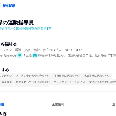
新卒採用
界の運動指導員
残業月平均0.5時間/職員寮自己負担1万
熊谷福祉会
ーション、看護・介護、福祉・独立行政法人・NGO・NPO
年卒 新卒採用
埼玉県
職種候補が複数あり（医療/福祉専門職、教育/保育専門
すすめ
を届けたい
人・世の中の安全を守りたい
健康促進に携わりたい
地域貢献に携わりたい
ースを尊重
情熱を持って仕事に取り組む
コミュニケーションが活発
女性が働きやすい環境
続けられる
多様な職種の人と関われる
情報
企業情報
選
内容