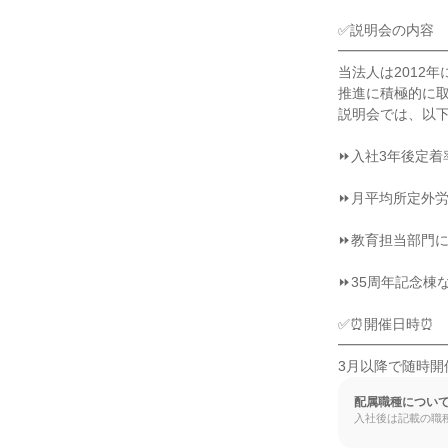
✅説明会の内容

━━━━━━━━
当法人は2012
推進に積極的に取
説明会では、以下
⏩入社3年後定着
⏩月平均所定外労
⏩教育担当部門に
⏩35周年記念棟
✅⏰開催日時⏰

━━━━━━━━
3月以降で随時開
配属職種につい
入社後は記載の職