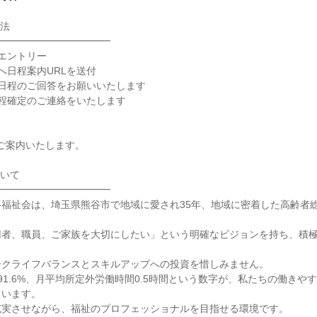
法

━━━━━━━━━━━

エントリー

へ日程案内URLを送付

望日程のご回答をお願いいたします

程確定のご連絡をいたします

ご案内いたします。

いて

━━━━━━━━━━━

福祉会は、埼玉県熊谷市で地域に愛され35年、地域に密着した高齢者


用者、職員、ご家族を大切にしたい」という明確なビジョンを持ち、積
クライフバランスとスキルアップへの投資を惜しみません。

91.6%、月平均所定外労働時間0.5時間という数字が、私たちの働きや
います。

実させながら、福祉のプロフェッショナルを目指せる環境です。
