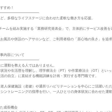
すすめ！

━━━━━━━━━━━

ど、多様なライフステージに合わせた柔軟な働き方を応援。

チームを組み実施する「業務研究発表会」で、主体的にサービス改善を追
たお風呂や併設のヘアサロンなど、ご利用者様の「居心地の良さ」を追
事内容について

━━━━━━━━━━━

に運動を教える人ではありません。

状況や生活歴を理解し、理学療法士（PT）や作業療法士（OT）とい
活の自立」に直結する機能訓練を計画・実行する専門職です。

老人保健施設（老健）や通所リハビリテーションを中心にご活躍いただ
マシントレーニングの指導を行い、一人ひとりの身体状況に合わせた運
た成長機会
