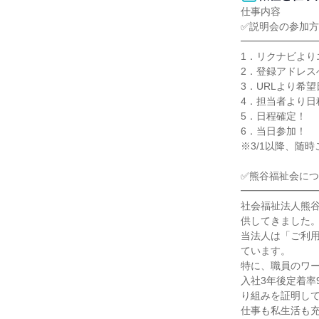
仕事内容

✅説明会の参加方
━━━━━━━━
1．リクナビより
2．登録アドレス
3．URLより希
4．担当者より日
5．日程確定！

6．当日参加！

※3/1以降、随時
✅熊谷福祉会につ
━━━━━━━━
社会福祉法人熊谷
供してきました。
当法人は「ご利
ています。

特に、職員のワー
入社3年後定着率
り組みを証明して
仕事も私生活も充