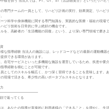
中核を担う 当法人では、PT、OT、ST（言語聴覚士）といったリハビ
その専門チームの一員として、リハビリ計画の実行、効果測定、リハビ
。

ポーツ科学や身体機能に関する専門知識を、実践的な医療・福祉の現場
ハビリ技術を日常的に学ぶ絶好の機会です。

キルを、高齢者の「生活機能の回復」という、より深い専門領域で磨き
資

多様な指導経験 当法人の施設には、レッドコードなどの最新の運動機器
提供できる環境があります。

健、在宅サービスといった多機能な施設を運営しているため、疾患や要
指導経験を積むことが可能です。

導員としてのスキルを幅広く、かつ深く習得できることを意味します。
の現場で活きる、希少性の高いポータブルスキルとなります。

力

━━━━━━━━━━━

顔で返ってくる

は、あなたの指導が直接的に利用者様の「できること」を増やし、生活