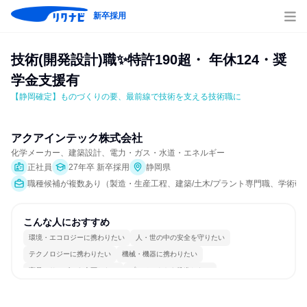
新卒採用
技術(開発設計)職✨特許190超・ 年休124・奨
学金支援有
【静岡確定】ものづくりの要、最前線で技術を支える技術職に
アクアインテック株式会社
化学メーカー、建築設計、電力・ガス・水道・エネルギー
正社員
27年卒 新卒採用
静岡県
職種候補が複数あり（製造・生産工程、建築/土木/プラント専門職、学術研
こんな人におすすめ
環境・エコロジーに携わりたい
人・世の中の安全を守りたい
テクノロジーに携わりたい
機械・機器に携わりたい
商品・サービスを企画したい
プロジェクトを推進したい
常に新しいものに挑戦
チームワークを重視
一つの専門分野を極める
人とたくさん会話する