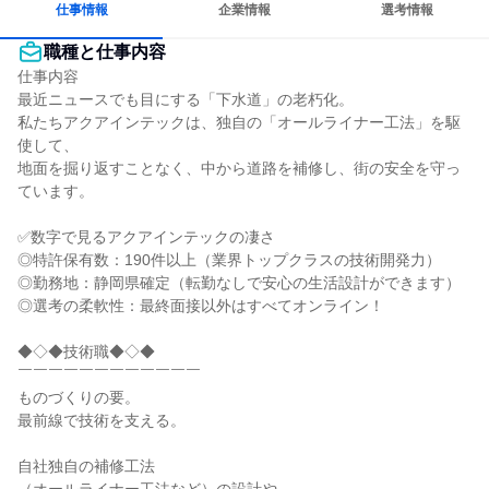
仕事情報
企業情報
選考情報
職種と仕事内容
仕事内容

最近ニュースでも目にする「下水道」の老朽化。

私たちアクアインテックは、独自の「オールライナー工法」を駆
使して、

地面を掘り返すことなく、中から道路を補修し、街の安全を守っ
ています。

✅数字で見るアクアインテックの凄さ

◎特許保有数：190件以上（業界トップクラスの技術開発力）

◎勤務地：静岡県確定（転勤なしで安心の生活設計ができます）

◎選考の柔軟性：最終面接以外はすべてオンライン！

◆◇◆技術職◆◇◆

￣￣￣￣￣￣￣￣￣￣￣￣

ものづくりの要。

最前線で技術を支える。

自社独自の補修工法
