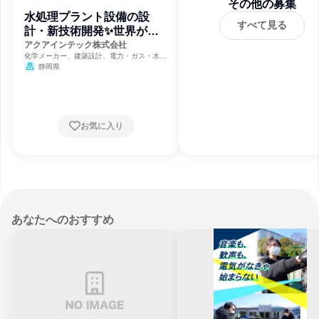
その他の募集
水処理プラント設備の設
すべて見る
計・新技術開発✨世界が驚
く特許190件
アクアインテック株式会社
化学メーカー、建築設計、電力・ガス・水
道・エネルギー
静岡県
お気に入り
あなたへのおすすめ