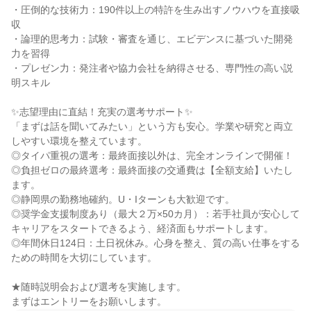
・圧倒的な技術力：190件以上の特許を生み出すノウハウを直接吸
収

・論理的思考力：試験・審査を通じ、エビデンスに基づいた開発
力を習得

・プレゼン力：発注者や協力会社を納得させる、専門性の高い説
明スキル

✨志望理由に直結！充実の選考サポート✨

「まずは話を聞いてみたい」という方も安心。学業や研究と両立
しやすい環境を整えています。

◎タイパ重視の選考：最終面接以外は、完全オンラインで開催！

◎負担ゼロの最終選考：最終面接の交通費は【全額支給】いたし
ます。

◎静岡県の勤務地確約。U・Iターンも大歓迎です。

◎奨学金支援制度あり（最大２万×50カ月）：若手社員が安心して
キャリアをスタートできるよう、経済面もサポートします。

◎年間休日124日：土日祝休み。心身を整え、質の高い仕事をする
ための時間を大切にしています。

★随時説明会および選考を実施します。

まずはエントリーをお願いします。