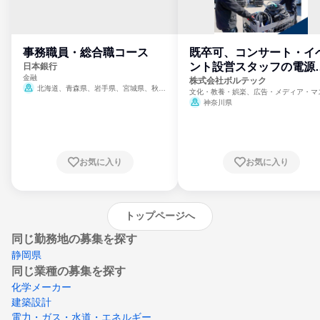
事務職員・総合職コース
既卒可、コンサート・イ
ント設営スタッフの電源
日本銀行
金融
門
株式会社ボルテック
北海道、青森県、岩手県、宮城県、秋田
文化・教養・娯楽、広告・メディア・マ
県、山形県、福島県、茨城県、群馬県、埼玉
ミ、電力・ガス・水道・エネルギー
神奈川県
県、東京都、神奈川県、新潟県、富山県、石
川県、福井県、山梨県、長野県、静岡県、愛
知県、京都府、大阪府、兵庫県、鳥取県、島
根県、岡山県、広島県、山口県、徳島県、香
川県、愛媛県、高知県、福岡県、佐賀県、長
お気に入り
お気に入り
崎県、熊本県、大分県、宮崎県、鹿児島県、
沖縄県
トップページへ
同じ勤務地の募集を探す
静岡県
同じ業種の募集を探す
化学メーカー
建築設計
電力・ガス・水道・エネルギー