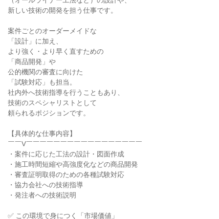
（オールライナー工法など）の設計や、

新しい技術の開発を担う仕事です。

案件ごとのオーダーメイドな

「設計」に加え、

より強く・より早く直すための

「商品開発」や

公的機関の審査に向けた

「試験対応」も担当。

社内外へ技術指導を行うこともあり、

技術のスペシャリストとして

頼られるポジションです。

【具体的な仕事内容】

￣￣V￣￣￣￣￣￣￣￣￣￣￣￣￣￣￣￣￣

・案件に応じた工法の設計・図面作成

・施工時間短縮や高強度化などの商品開発

・審査証明取得のための各種試験対応

・協力会社への技術指導

・発注者への技術説明

✅ この環境で身につく「市場価値」
