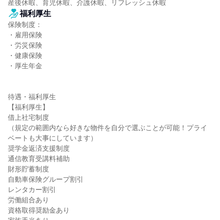
産後休暇、育児休暇、介護休暇、リフレッシュ休暇
福利厚生
保険制度：

・雇用保険

・労災保険

・健康保険

・厚生年金

待遇・福利厚生

【福利厚生】

借上社宅制度

（規定の範囲内なら好きな物件を自分で選ぶことが可能！プライ
ベートも大事にしています）

奨学金返済支援制度

通信教育受講料補助

財形貯蓄制度

自動車保険グループ割引

レンタカー割引

労働組合あり

資格取得奨励金あり
