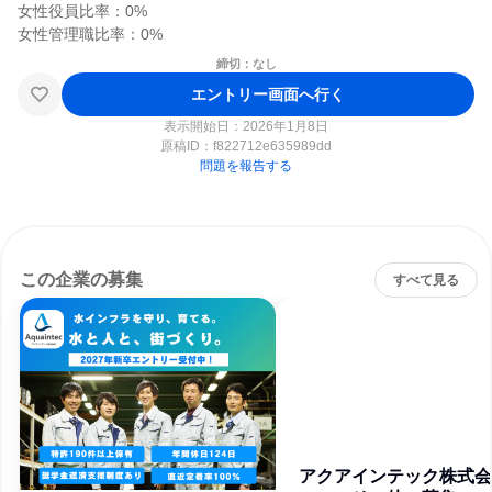
女性役員比率：0%

締切：なし
エントリー画面へ行く
表示開始日：2026年1月8日
原稿ID：
f822712e635989dd
問題を報告する
この企業の募集
すべて見る
アクアインテック株式会