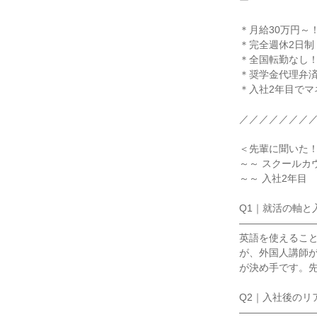
ー

＊月給30万円～
＊完全週休2日制・
＊全国転勤なし！
＊奨学金代理弁済
＊入社2年目でマ
／／／／／／／／
＜先輩に聞いた！
～～ スクールカ
～～ 入社2年目

Q1｜就活の軸と
――――――――
英語を使えるこ
が、外国人講師
が決め手です。先
Q2｜入社後のリ
――――――――