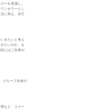
ォローを意識し、
カウンセラーとし
る点に加え、自己
ていきたいと考え
いきたいのか、を
終的にはご自身が
す。グループ全体の
管理など、スクー