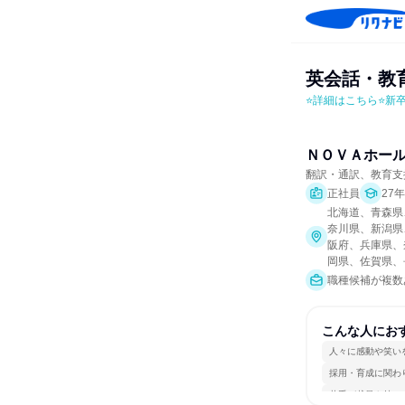
英会話・教
⭐詳細はこちら⭐新
ＮＯＶＡホー
翻訳・通訳、教育支
正社員
27
北海道、青森県
奈川県、新潟県
阪府、兵庫県、
岡県、佐賀県、
職種候補が複数
こんな人にお
人々に感動や笑い
採用・育成に関わ
若手が裁量を持て