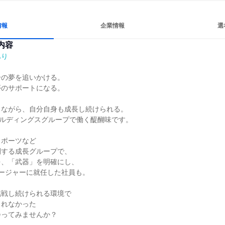
情報
企業情報
選
内容
あり
の夢を追いかける。

のサポートになる。

ながら、自分自身も成長し続けられる。

ールディングスグループで働く醍醐味です。

ポーツなど

する成長グループで、

、「武器」を明確にし、

ージャーに就任した社員も。

戦し続けられる環境で

れなかった

ってみませんか？
