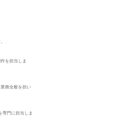
。

制作を担当しま
ン業務全般を担い
を専門に担当しま