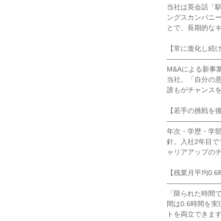
当社は英会話「駅
ングスカンパニー
とで、長期的なキ
【常に進化し続け
――――――――
M&Aによる新事
当社。「自分の
誰もがチャンスを
【若手の挑戦を後
――――――――
年次・学歴・学部
針。入社2年目で
ャリアアップのチ
【残業月平均0.6
――――――――
「限られた時間で
間は0.6時間を
トを両立できます