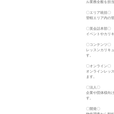
ル業務全般を担当
〇エリア統括〇

管轄エリア内の管
〇英会話本部〇

イベントやカリキ
〇コンテンツ〇

レッスンカリキ
す。

〇オンライン〇

オンラインレッ
ます。

〇法人〇

企業や団体様向け
す。

〇開発〇
