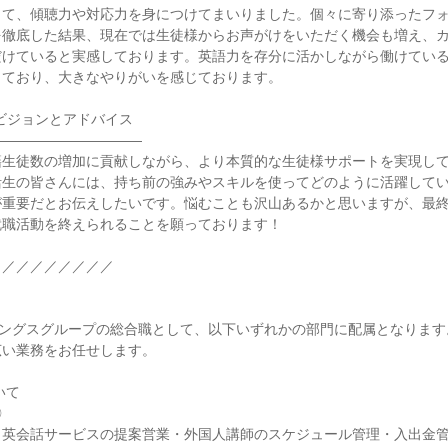
じて、傾聴力や対応力を身につけてまいりました。個々に寄り添ったフ
を徹底した結果、現在では生徒様からお声がけをいただく機会も増え、
だけていると実感しております。英語力を存分に活かしながら働けてい
ており、大きなやりがいを感じております。

ビジョンとアドバイス

――――――――――

籍生徒数の増加に貢献しながら、より本質的な生徒様サポートを実現し
活生の皆さんには、持ち前の強みやスキルを使ってどのように活躍して
が重要だとお伝えしたいです。悩むことも沢山あるかと思いますが、最
職活動を終えられることを願っております！

／／／／／／／／

ィングスグループの総合職として、以下いずれかの部門に配属となりま
い業務をお任せします。

て



・英会話サービスの提案営業・外国人講師のスケジュール管理・入出金