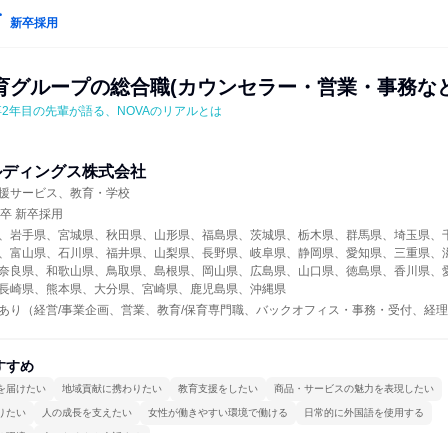
新卒採用
育グループの総合職(カウンセラー・営業・事務など
卒2年目の先輩が語る、NOVAのリアルとは
ルディングス株式会社
援サービス、教育・学校
年卒 新卒採用
、岩手県、宮城県、秋田県、山形県、福島県、茨城県、栃木県、群馬県、埼玉県、
、富山県、石川県、福井県、山梨県、長野県、岐阜県、静岡県、愛知県、三重県、
奈良県、和歌山県、鳥取県、島根県、岡山県、広島県、山口県、徳島県、香川県、
長崎県、熊本県、大分県、宮崎県、鹿児島県、沖縄県
あり（経営/事業企画、営業、教育/保育専門職、バックオフィス・事務・受付、経理
すすめ
を届けたい
地域貢献に携わりたい
教育支援をしたい
商品・サービスの魅力を表現したい
りたい
人の成長を支えたい
女性が働きやすい環境で働ける
日常的に外国語を使用する
る環境
人とたくさん会話する