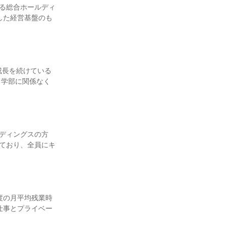
する総合ホールディ
定した経営基盤のも
成長を続けている
・学部に関係なく
ルディングスの方
れており、全員にキ
度の月平均残業時
と仕事とプライベー