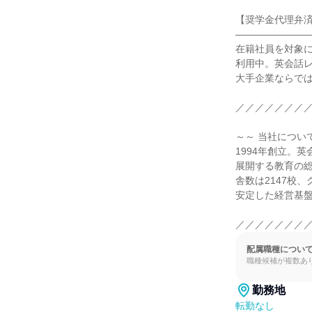
【奨学金代理弁済
――――――――
在籍社員を対象に
利用中。英会話
大手企業ならでは
／／／／／／／／
～～ 当社について
1994年創立。
展開する教育の総
舎数は2147校、
安定した経営基盤
／／／／／／／
配属職種につい
職種候補が複数あ
勤務地
転勤なし