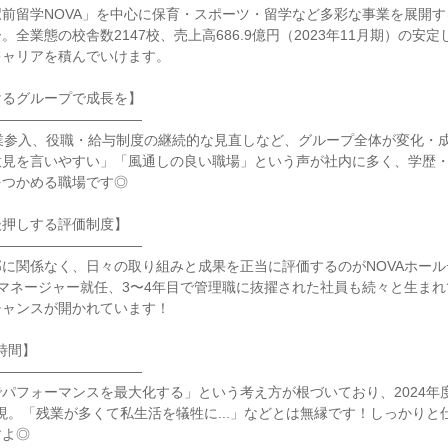
前留学NOVA」を中心に保育・スポーツ・留学など多彩な事業を展開
。全業態の校舎数2147校、売上高686.9億円（2023年11月期）の安
ャリアを積んでいけます。

るグループで成長を】

――――――――――

業参入、役職・給与制度の継続的な見直しなど、グループ全体が変化・
意見を言いやすい」「風通しの良い職場」という声が社内に多く、学歴
つかめる職場です◎

押しする評価制度】

――――――――――

に関係なく、日々の取り組みと成果を正当に評価するのがNOVAホー
マネージャー就任、3〜4年目で管理職に抜擢された社員も続々と生ま
ャンスが開かれています！

時間】

――――――――――

パフォーマンスを最大化する」という考え方が根づいており、2024年
実現。「残業が多くて私生活を犠牲に...」などとは無縁です！しっかり
よ◎
