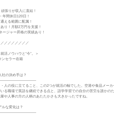
！頑張りが収入に直結！

年間休日120日！

通える範囲に配属！

あり！月額2万円を支援！

ネージャー昇格の実績あり！

／／／／／／／／

就活ノウハウと“今”。＞

ウンセラー在籍

入社の決め手は？

――――――――――

と・人の役に立てること、この2つが就活の軸でした。空港や食品メーカ
がいる職場で英語を継続できる点と、語学学習での自分の苦労を誰かの
輩や人事の方の人柄のあたたかさも大きかったですね。

アルな変化は？

――――――――――
