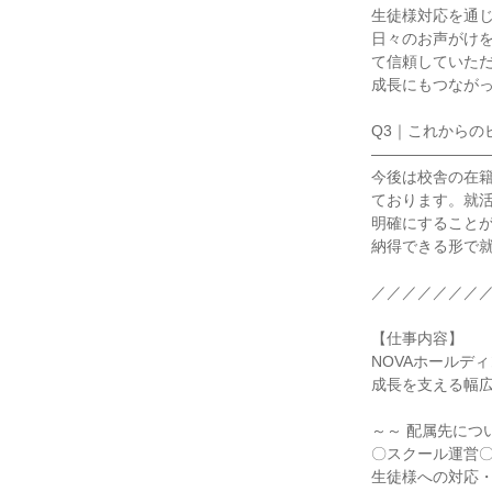
生徒様対応を通
日々のお声がけ
て信頼していた
成長にもつながっ
Q3｜これからの
――――――――
今後は校舎の在
ております。就
明確にすること
納得できる形で就
／／／／／／／／
【仕事内容】

NOVAホールデ
成長を支える幅広
～～ 配属先につい
〇スクール運営〇
生徒様への対応