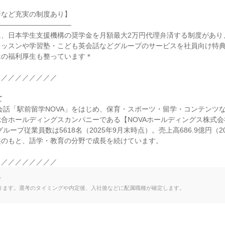
など充実の制度あり】

――――――――――

、日本学生支援機構の奨学金を月額最大2万円代理弁済する制度があり、
レッスンや学習塾・こども英会話などグループのサービスを社員向け特
の福利厚生も整っています＊

／／／／／／／／



英会話「駅前留学NOVA」をはじめ、保育・スポーツ・留学・コンテンツ
合ホールディングスカンパニーである【NOVAホールディングス株式
グループ従業員数は5618名（2025年9月末時点）。売上高686.9億円（2
のもと、語学・教育の分野で成長を続けています。

／／／／／／／／／
て
ります。選考のタイミングや内定後、入社後などに配属職種が確定します。