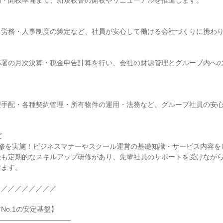
・開校準備まで、新規校舎の開校やリニューアルを推進します。

労務・人事制度の策定など、社員が安心して働ける会社づくりに携わり
部署の月次決算・税金申告計算を行い、会社の財源管理とグループ内へ
理手配・各種契約管理・所有物件の運用・法務など、グループ社員の安


研修を実施！ビジネスマナーやスクール運営の基礎知識・サービス内容を
後も定期的なスキルアップ研修があり、先輩社員のサポートを受けなが
ます。

／／／／／／／／

o.1の安定基盤】

――――――――――
