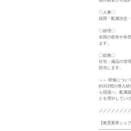
物件調査から契約
〇人事〇

採用・配属決定・
〇経理〇

全国の校舎や各
ます。

〇総務〇

社宅・備品の管
担当します。

～～ 研修について
約3日間の導入
ら現場へ。配属
とを増やしていけ
／／／／／／／／
【教育業界シェアN
――――――――