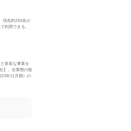
現在約250名が
典で利用できる、
など多彩な事業を
会社】。全業態の校
023年11月期）の