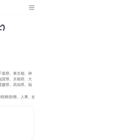
)
千葉県、東京都、神
滋賀県、京都府、大
愛媛県、高知県、福
/税務/財務、人事、総務、法務/知財、製造・生産工程、商品企画、マーケティング