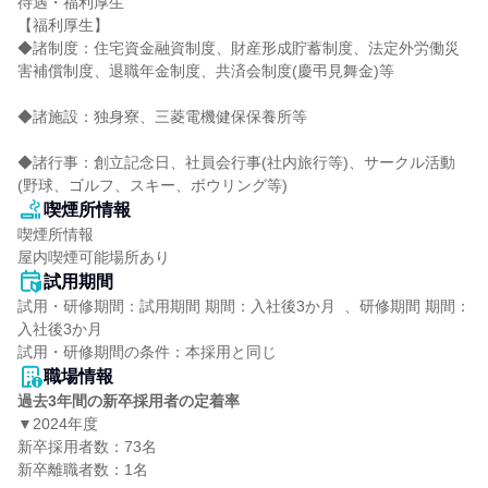
待遇・福利厚生

【福利厚生】

◆諸制度：住宅資金融資制度、財産形成貯蓄制度、法定外労働災
害補償制度、退職年金制度、共済会制度(慶弔見舞金)等

◆諸施設：独身寮、三菱電機健保保養所等

◆諸行事：創立記念日、社員会行事(社内旅行等)、サークル活動
(野球、ゴルフ、スキー、ボウリング等)
喫煙所情報
喫煙所情報

屋内喫煙可能場所あり
試用期間
試用・研修期間：試用期間 期間：入社後3か月  、研修期間 期間：
入社後3か月

職場情報
過去3年間の新卒採用者の定着率
▼2024年度

新卒採用者数：73名

新卒離職者数：1名
