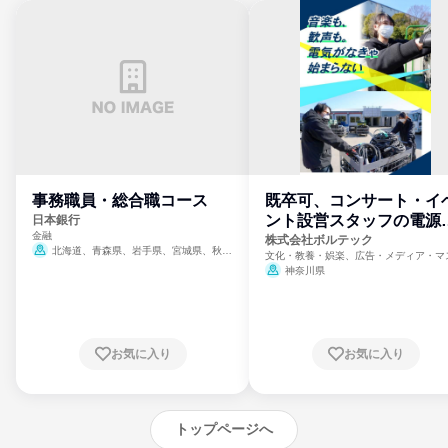
事務職員・総合職コース
既卒可、コンサート・イ
ント設営スタッフの電源
日本銀行
金融
門
株式会社ボルテック
北海道、青森県、岩手県、宮城県、秋田
文化・教養・娯楽、広告・メディア・マ
県、山形県、福島県、茨城県、群馬県、埼玉
ミ、電力・ガス・水道・エネルギー
神奈川県
県、東京都、神奈川県、新潟県、富山県、石
川県、福井県、山梨県、長野県、静岡県、愛
知県、京都府、大阪府、兵庫県、鳥取県、島
根県、岡山県、広島県、山口県、徳島県、香
川県、愛媛県、高知県、福岡県、佐賀県、長
お気に入り
お気に入り
崎県、熊本県、大分県、宮崎県、鹿児島県、
沖縄県
トップページへ