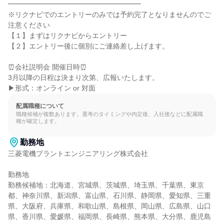
━━━━━━━━━━━━━━━━━━━

※リクナビでのエントリーのみでは予約完了となりませんのでご
注意ください

【１】まずはリクナビからエントリー

【２】エントリー後に個別にご連絡差し上げます。

⏰会社説明会 開催日時⏰

3月以降の日程は決まり次第、広報いたします。

▶形式：オンライン or 対面
配属職種について
職種候補が複数あります。選考のタイミングや内定後、入社後などに配属職
種が確定します。
勤務地
三菱電機プラントエンジニアリング株式会社

勤務地

勤務候補地：北海道、宮城県、茨城県、埼玉県、千葉県、東京
都、神奈川県、新潟県、富山県、石川県、静岡県、愛知県、三重
県、大阪府、兵庫県、和歌山県、島根県、岡山県、広島県、山口
県、香川県、愛媛県、福岡県、長崎県、熊本県、大分県、鹿児島