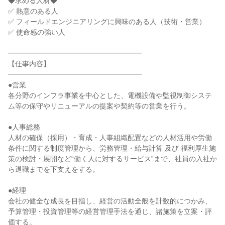
◆求める人材◆

✅ 熱意のある人

✅ フィールドエンジニアリングに興味のある人（技術・営業）

✅ 使命感の強い人

━━━━━━━━━━━━━━━━━━━

【仕事内容】

━━━━━━━━━━━━━━━━━━━

●営業

各分野のインフラ事業を中心とした、電機設備や監視制御システ
ム等の保守やリニューアルの提案や契約等の営業を行う。

●人事総務

人材の確保（採用）・育成・人事組織配置などの人材活用や労働
条件に関する制度管理から、労務管理・給与計算 及び 福利厚生施
策の検討・展開など“働く人に対するサービス”まで、社員の入社か
ら退職までを下支えをする。

●経理

会社の健全な成長を目指し、経営の活動全般を計数的につかみ、
予算管理・投資管理等の経営管理手法を通じ、諸施策を立案・評
価する。
