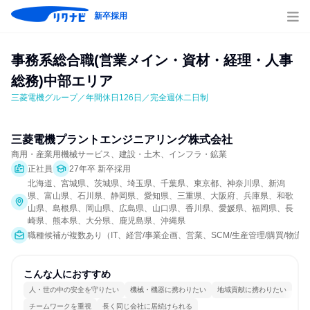
新卒採用
事務系総合職(営業メイン・資材・経理・人事
総務)中部エリア
三菱電機グループ／年間休日126日／完全週休二日制
三菱電機プラントエンジニアリング株式会社
商用・産業用機械サービス、建設・土木、インフラ・鉱業
正社員
27年卒 新卒採用
北海道、宮城県、茨城県、埼玉県、千葉県、東京都、神奈川県、新潟
県、富山県、石川県、静岡県、愛知県、三重県、大阪府、兵庫県、和歌
山県、島根県、岡山県、広島県、山口県、香川県、愛媛県、福岡県、長
崎県、熊本県、大分県、鹿児島県、沖縄県
職種候補が複数あり（IT、経営/事業企画、営業、SCM/生産管理/購買/物流
こんな人におすすめ
人・世の中の安全を守りたい
機械・機器に携わりたい
地域貢献に携わりたい
チームワークを重視
長く同じ会社に居続けられる