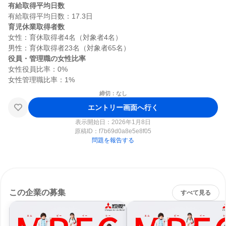
有給取得平均日数
育児休業取得者数
女性：育休取得者4名（対象者4名）

役員・管理職の女性比率
女性役員比率：0%

締切：なし
エントリー画面へ行く
表示開始日：2026年1月8日
原稿ID：
f7b69d0a8e5e8f05
問題を報告する
この企業の募集
すべて見る