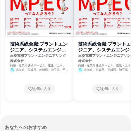
技術系総合職:プラントエン
技術系総合職:プラント
ジニア、システムエンジニ
ジニア、システムエンジ
ア(設計)
ア(設計)
三菱電機プラントエンジニアリング
三菱電機プラントエンジニアリン
株式会社
株式会社
商用・産業用機械サービス、建設・土木、イ
商用・産業用機械サービス、建設・土木
ンフラ・鉱業
ンフラ・鉱業
北海道、宮城県、茨城県、埼玉県、千葉
北海道、宮城県、茨城県、埼玉県、
県、東京都、神奈川県、新潟県、富山県、石
県、東京都、神奈川県、新潟県、富山県
川県、静岡県、愛知県、三重県、大阪府、兵
川県、静岡県、愛知県、三重県、大阪府
庫県、和歌山県、島根県、岡山県、広島県、
庫県、和歌山県、島根県、岡山県、広島
山口県、香川県、愛媛県、福岡県、長崎県、
山口県、香川県、愛媛県、福岡県、長崎
お気に入り
お気に入り
熊本県、大分県、鹿児島県、沖縄県
熊本県、大分県、鹿児島県、沖縄県
あなたへのおすすめ