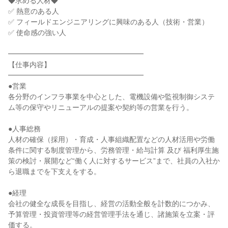
◆求める人材◆

✅ 熱意のある人

✅ フィールドエンジニアリングに興味のある人（技術・営業）

✅ 使命感の強い人

━━━━━━━━━━━━━━━━━━━

【仕事内容】

━━━━━━━━━━━━━━━━━━━

●営業

各分野のインフラ事業を中心とした、電機設備や監視制御システ
ム等の保守やリニューアルの提案や契約等の営業を行う。

●人事総務

人材の確保（採用）・育成・人事組織配置などの人材活用や労働
条件に関する制度管理から、労務管理・給与計算 及び 福利厚生施
策の検討・展開など“働く人に対するサービス”まで、社員の入社か
ら退職までを下支えをする。

●経理

会社の健全な成長を目指し、経営の活動全般を計数的につかみ、
予算管理・投資管理等の経営管理手法を通じ、諸施策を立案・評
価する。
