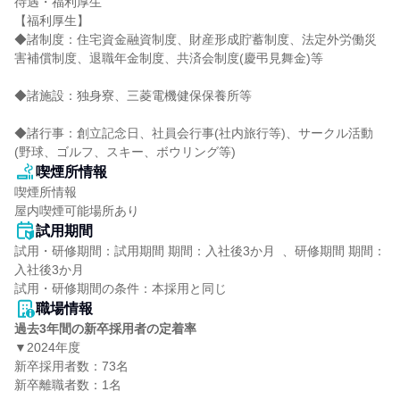
待遇・福利厚生

【福利厚生】

◆諸制度：住宅資金融資制度、財産形成貯蓄制度、法定外労働災
害補償制度、退職年金制度、共済会制度(慶弔見舞金)等

◆諸施設：独身寮、三菱電機健保保養所等

◆諸行事：創立記念日、社員会行事(社内旅行等)、サークル活動
(野球、ゴルフ、スキー、ボウリング等)
喫煙所情報
喫煙所情報

屋内喫煙可能場所あり
試用期間
試用・研修期間：試用期間 期間：入社後3か月  、研修期間 期間：
入社後3か月

職場情報
過去3年間の新卒採用者の定着率
▼2024年度

新卒採用者数：73名

新卒離職者数：1名
