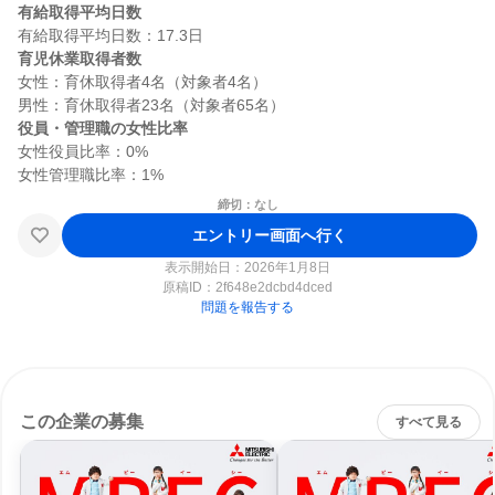
有給取得平均日数
育児休業取得者数
女性：育休取得者4名（対象者4名）

役員・管理職の女性比率
女性役員比率：0%

締切：なし
エントリー画面へ行く
表示開始日：2026年1月8日
原稿ID：
2f648e2dcbd4dced
問題を報告する
この企業の募集
すべて見る