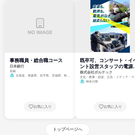
事務職員・総合職コース
既卒可、コンサート・イ
ント設営スタッフの電源
日本銀行
金融
門
株式会社ボルテック
北海道、青森県、岩手県、宮城県、秋田
文化・教養・娯楽、広告・メディア・マ
県、山形県、福島県、茨城県、群馬県、埼玉
ミ、電力・ガス・水道・エネルギー
神奈川県
県、東京都、神奈川県、新潟県、富山県、石
川県、福井県、山梨県、長野県、静岡県、愛
知県、京都府、大阪府、兵庫県、鳥取県、島
根県、岡山県、広島県、山口県、徳島県、香
川県、愛媛県、高知県、福岡県、佐賀県、長
お気に入り
お気に入り
崎県、熊本県、大分県、宮崎県、鹿児島県、
沖縄県
トップページへ