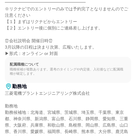
━━━━━━━━━━━━━━━━━━━

※リクナビでのエントリーのみでは予約完了となりませんのでご
注意ください

【１】まずはリクナビからエントリー

【２】エントリー後に個別にご連絡差し上げます。

⏰会社説明会 開催日時⏰

3月以降の日程は決まり次第、広報いたします。

▶形式：オンライン or 対面
配属職種について
職種候補が複数あります。選考のタイミングや内定後、入社後などに配属職
種が確定します。
勤務地
三菱電機プラントエンジニアリング株式会社

勤務地

勤務候補地：北海道、宮城県、茨城県、埼玉県、千葉県、東京
都、神奈川県、新潟県、富山県、石川県、静岡県、愛知県、三重
県、大阪府、兵庫県、和歌山県、島根県、岡山県、広島県、山口
県、香川県、愛媛県、福岡県、長崎県、熊本県、大分県、鹿児島