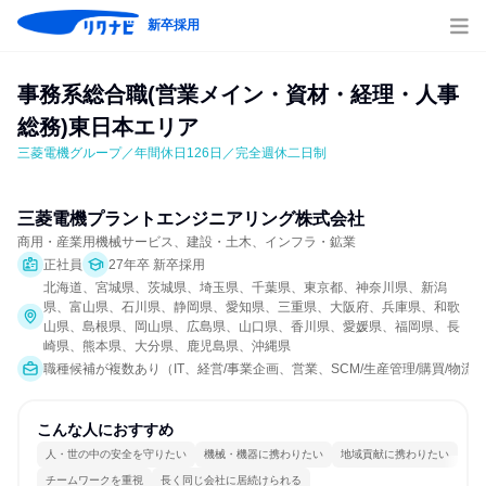
新卒採用
事務系総合職(営業メイン・資材・経理・人事
総務)東日本エリア
三菱電機グループ／年間休日126日／完全週休二日制
三菱電機プラントエンジニアリング株式会社
商用・産業用機械サービス、建設・土木、インフラ・鉱業
正社員
27年卒 新卒採用
北海道、宮城県、茨城県、埼玉県、千葉県、東京都、神奈川県、新潟
県、富山県、石川県、静岡県、愛知県、三重県、大阪府、兵庫県、和歌
山県、島根県、岡山県、広島県、山口県、香川県、愛媛県、福岡県、長
崎県、熊本県、大分県、鹿児島県、沖縄県
職種候補が複数あり（IT、経営/事業企画、営業、SCM/生産管理/購買/物流
こんな人におすすめ
人・世の中の安全を守りたい
機械・機器に携わりたい
地域貢献に携わりたい
チームワークを重視
長く同じ会社に居続けられる