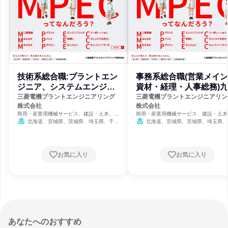
技術系総合職:プラントエン
事務系総合職(営業メイ
ジニア、システムエンジニ
資材・経理・人事総務)
ア(設計)
エリア
三菱電機プラントエンジニアリング
三菱電機プラントエンジニアリン
株式会社
株式会社
商用・産業用機械サービス、建設・土木、イ
商用・産業用機械サービス、建設・土木
ンフラ・鉱業
ンフラ・鉱業
北海道、宮城県、茨城県、埼玉県、千葉
北海道、宮城県、茨城県、埼玉県、
県、東京都、神奈川県、新潟県、富山県、石
県、東京都、神奈川県、新潟県、富山県
川県、静岡県、愛知県、三重県、大阪府、兵
川県、静岡県、愛知県、三重県、大阪府
庫県、和歌山県、島根県、岡山県、広島県、
庫県、和歌山県、島根県、岡山県、広島
山口県、香川県、愛媛県、福岡県、長崎県、
山口県、香川県、愛媛県、福岡県、長崎
お気に入り
お気に入り
熊本県、大分県、鹿児島県、沖縄県
熊本県、大分県、鹿児島県、沖縄県
あなたへのおすすめ