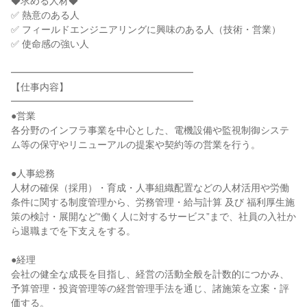
◆求める人材◆

✅ 熱意のある人

✅ フィールドエンジニアリングに興味のある人（技術・営業）

✅ 使命感の強い人

━━━━━━━━━━━━━━━━━━━

【仕事内容】

━━━━━━━━━━━━━━━━━━━

●営業

各分野のインフラ事業を中心とした、電機設備や監視制御システ
ム等の保守やリニューアルの提案や契約等の営業を行う。

●人事総務

人材の確保（採用）・育成・人事組織配置などの人材活用や労働
条件に関する制度管理から、労務管理・給与計算 及び 福利厚生施
策の検討・展開など“働く人に対するサービス”まで、社員の入社か
ら退職までを下支えをする。

●経理

会社の健全な成長を目指し、経営の活動全般を計数的につかみ、
予算管理・投資管理等の経営管理手法を通じ、諸施策を立案・評
価する。
