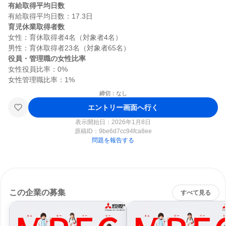
有給取得平均日数
育児休業取得者数
女性：育休取得者4名（対象者4名）

役員・管理職の女性比率
女性役員比率：0%

締切：なし
エントリー画面へ行く
表示開始日：2026年1月8日
原稿ID：
9be6d7cc94fca8ee
問題を報告する
この企業の募集
すべて見る