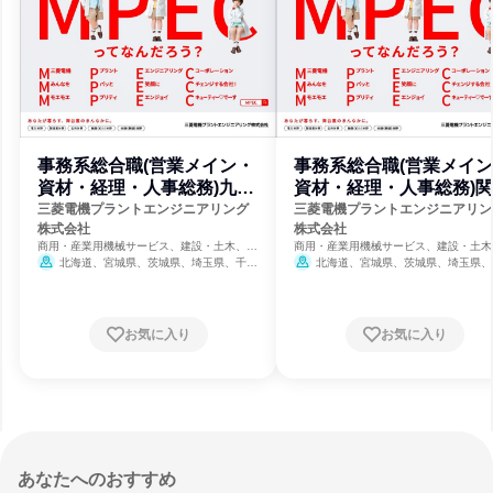
事務系総合職(営業メイン・
事務系総合職(営業メイ
資材・経理・人事総務)九州
資材・経理・人事総務)
エリア
エリア
三菱電機プラントエンジニアリング
三菱電機プラントエンジニアリン
株式会社
株式会社
商用・産業用機械サービス、建設・土木、イ
商用・産業用機械サービス、建設・土木
ンフラ・鉱業
ンフラ・鉱業
北海道、宮城県、茨城県、埼玉県、千葉
北海道、宮城県、茨城県、埼玉県、
県、東京都、神奈川県、新潟県、富山県、石
県、東京都、神奈川県、新潟県、富山県
川県、静岡県、愛知県、三重県、大阪府、兵
川県、静岡県、愛知県、三重県、大阪府
庫県、和歌山県、島根県、岡山県、広島県、
庫県、和歌山県、島根県、岡山県、広島
山口県、香川県、愛媛県、福岡県、長崎県、
山口県、香川県、愛媛県、福岡県、長崎
お気に入り
お気に入り
熊本県、大分県、鹿児島県、沖縄県
熊本県、大分県、鹿児島県、沖縄県
あなたへのおすすめ