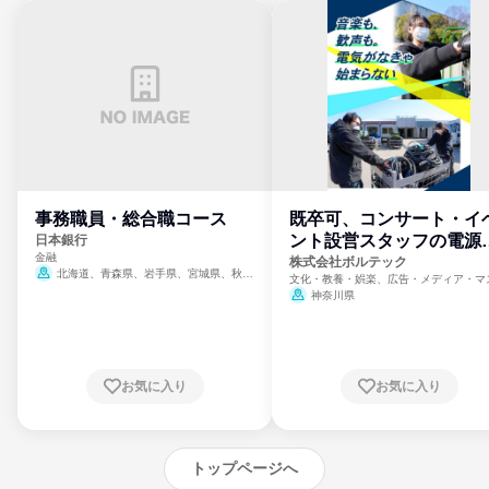
事務職員・総合職コース
既卒可、コンサート・イ
ント設営スタッフの電源
日本銀行
金融
門
株式会社ボルテック
北海道、青森県、岩手県、宮城県、秋田
文化・教養・娯楽、広告・メディア・マ
県、山形県、福島県、茨城県、群馬県、埼玉
ミ、電力・ガス・水道・エネルギー
神奈川県
県、東京都、神奈川県、新潟県、富山県、石
川県、福井県、山梨県、長野県、静岡県、愛
知県、京都府、大阪府、兵庫県、鳥取県、島
根県、岡山県、広島県、山口県、徳島県、香
川県、愛媛県、高知県、福岡県、佐賀県、長
お気に入り
お気に入り
崎県、熊本県、大分県、宮崎県、鹿児島県、
沖縄県
トップページへ