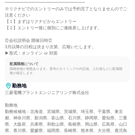
━━━━━━━━━━━━━━━━━━━

※リクナビでのエントリーのみでは予約完了となりませんのでご
注意ください

【１】まずはリクナビからエントリー

【２】エントリー後に個別にご連絡差し上げます。

⏰会社説明会 開催日時⏰

3月以降の日程は決まり次第、広報いたします。

▶形式：オンライン or 対面
配属職種について
職種候補が複数あります。選考のタイミングや内定後、入社後などに配属職
種が確定します。
勤務地
三菱電機プラントエンジニアリング株式会社

勤務地

勤務候補地：北海道、宮城県、茨城県、埼玉県、千葉県、東京
都、神奈川県、新潟県、富山県、石川県、静岡県、愛知県、三重
県、大阪府、兵庫県、和歌山県、島根県、岡山県、広島県、山口
県、香川県、愛媛県、福岡県、長崎県、熊本県、大分県、鹿児島