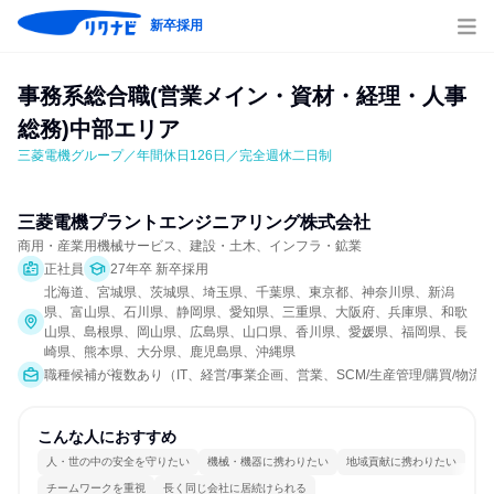
新卒採用
事務系総合職(営業メイン・資材・経理・人事
総務)中部エリア
三菱電機グループ／年間休日126日／完全週休二日制
三菱電機プラントエンジニアリング株式会社
商用・産業用機械サービス、建設・土木、インフラ・鉱業
正社員
27年卒 新卒採用
北海道、宮城県、茨城県、埼玉県、千葉県、東京都、神奈川県、新潟
県、富山県、石川県、静岡県、愛知県、三重県、大阪府、兵庫県、和歌
山県、島根県、岡山県、広島県、山口県、香川県、愛媛県、福岡県、長
崎県、熊本県、大分県、鹿児島県、沖縄県
職種候補が複数あり（IT、経営/事業企画、営業、SCM/生産管理/購買/物流
こんな人におすすめ
人・世の中の安全を守りたい
機械・機器に携わりたい
地域貢献に携わりたい
チームワークを重視
長く同じ会社に居続けられる