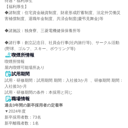
待遇・福利厚生

【福利厚生】

◆諸制度：住宅資金融資制度、財産形成貯蓄制度、法定外労働災
害補償制度、退職年金制度、共済会制度(慶弔見舞金)等

◆諸施設：独身寮、三菱電機健保保養所等

◆諸行事：創立記念日、社員会行事(社内旅行等)、サークル活動
(野球、ゴルフ、スキー、ボウリング等)
喫煙所情報
喫煙所情報

屋内喫煙可能場所あり
試用期間
試用・研修期間：試用期間 期間：入社後3か月  、研修期間 期間：
入社後3か月

職場情報
過去3年間の新卒採用者の定着率
▼2024年度

新卒採用者数：73名

新卒離職者数：1名
