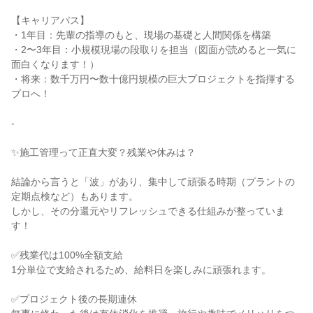
【キャリアパス】

・1年目：先輩の指導のもと、現場の基礎と人間関係を構築

・2〜3年目：小規模現場の段取りを担当（図面が読めると一気に
面白くなります！）

・将来：数千万円〜数十億円規模の巨大プロジェクトを指揮する
プロへ！

-

✨施工管理って正直大変？残業や休みは？

結論から言うと「波」があり、集中して頑張る時期（プラントの
定期点検など）もあります。

しかし、その分還元やリフレッシュできる仕組みが整っていま
す！

✅残業代は100%全額支給

1分単位で支給されるため、給料日を楽しみに頑張れます。

✅プロジェクト後の長期連休
