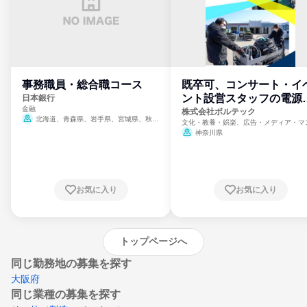
事務職員・総合職コース
既卒可、コンサート・イ
ント設営スタッフの電源
日本銀行
金融
門
株式会社ボルテック
北海道、青森県、岩手県、宮城県、秋田
文化・教養・娯楽、広告・メディア・マ
県、山形県、福島県、茨城県、群馬県、埼玉
ミ、電力・ガス・水道・エネルギー
神奈川県
県、東京都、神奈川県、新潟県、富山県、石
川県、福井県、山梨県、長野県、静岡県、愛
知県、京都府、大阪府、兵庫県、鳥取県、島
根県、岡山県、広島県、山口県、徳島県、香
川県、愛媛県、高知県、福岡県、佐賀県、長
お気に入り
お気に入り
崎県、熊本県、大分県、宮崎県、鹿児島県、
沖縄県
トップページへ
同じ勤務地の募集を探す
大阪府
同じ業種の募集を探す