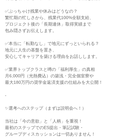
✅ぶっちゃけ残業や休みはどうなの？

繁忙期の忙しさから、残業代100%全額支給、

プロジェクト後の「長期連休」取得実績まで

包み隠さずお伝えします。

✅本当に「転勤なし」で地元にずっといられる？

地元に人生の基盤を置き、

安心してキャリアを築ける理由をお話しします。

✅業界トップクラスと噂の「福利厚生」の真相

月6,000円（光熱費込）の築浅・完全個室寮や

最大180万円の奨学金返済支援の仕組みを大公開！

-

✨選考へのステップ（まずは説明会へ！）

当社は「今の意欲」と「人柄」を重視！

最初のステップでのES提出・筆記試験・

グループディスカッションは一切ありません！
