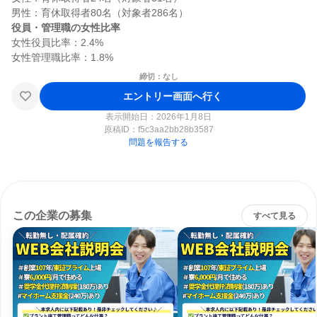
役員・管理職の女性比率
女性役員比率：2.4%

締切：なし
エントリー画面へ行く
表示開始日：2026年1月8日
原稿ID：
f5c3aa2bb28b3587
問題を報告する
この企業の募集
すべて見る