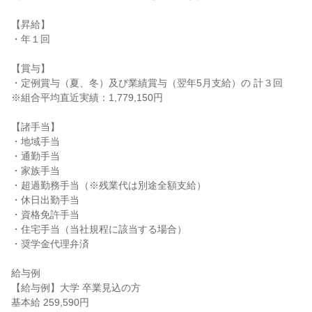
【昇給】

・年１回

【賞与】

・定例賞与（夏、冬）及び業績賞与（翌年5月支給）の 計３回

※組合平均直近実績：1,779,150円

【諸手当】

・地域手当

・通勤手当

・家族手当

・超過勤務手当（※残業代は別途全額支給）

・休日出勤手当

・資格免許手当

・住宅手当（当社規程に該当する場合）

・奨学金代理弁済

給与例

【給与例】大学 卒業見込の方

基本給 259,590円
