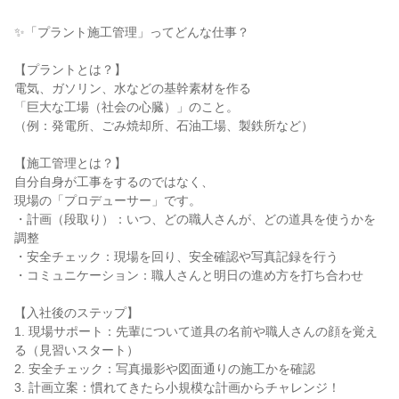
✨「プラント施工管理」ってどんな仕事？

【プラントとは？】

電気、ガソリン、水などの基幹素材を作る

「巨大な工場（社会の心臓）」のこと。

（例：発電所、ごみ焼却所、石油工場、製鉄所など）

【施工管理とは？】

自分自身が工事をするのではなく、

現場の「プロデューサー」です。

・計画（段取り）：いつ、どの職人さんが、どの道具を使うかを
調整

・安全チェック：現場を回り、安全確認や写真記録を行う

・コミュニケーション：職人さんと明日の進め方を打ち合わせ

【入社後のステップ】

1. 現場サポート：先輩について道具の名前や職人さんの顔を覚え
る（見習いスタート）

2. 安全チェック：写真撮影や図面通りの施工かを確認

3. 計画立案：慣れてきたら小規模な計画からチャレンジ！
