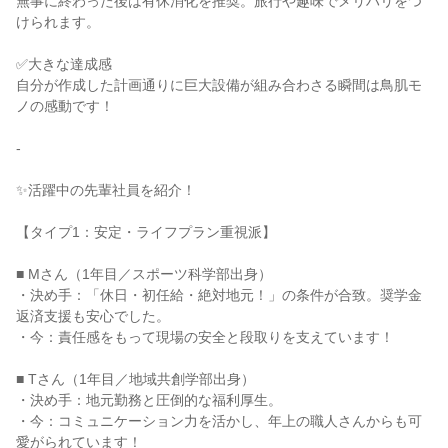
無事に終わった後は有休消化を推奨。旅行や趣味でメリハリをつ
けられます。

✅大きな達成感

自分が作成した計画通りに巨大設備が組み合わさる瞬間は鳥肌モ
ノの感動です！

-

✨活躍中の先輩社員を紹介！

【タイプ1：安定・ライフプラン重視派】

■ Mさん（1年目／スポーツ科学部出身）

・決め手：「休日・初任給・絶対地元！」の条件が合致。奨学金
返済支援も安心でした。

・今：責任感をもって現場の安全と段取りを支えています！

■ Tさん（1年目／地域共創学部出身）

・決め手：地元勤務と圧倒的な福利厚生。

・今：コミュニケーション力を活かし、年上の職人さんからも可
愛がられています！
