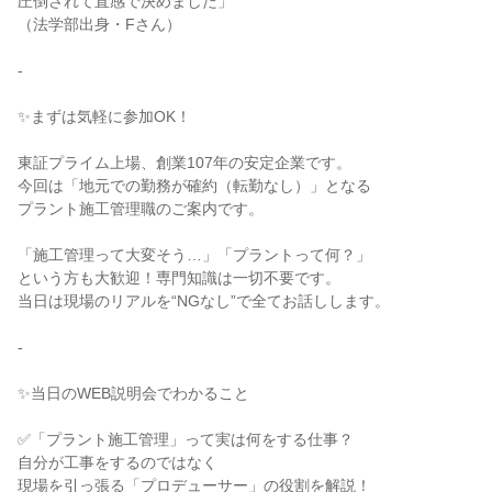
圧倒されて直感で決めました」

（法学部出身・Fさん）

-

✨まずは気軽に参加OK！

東証プライム上場、創業107年の安定企業です。

今回は「地元での勤務が確約（転勤なし）」となる

プラント施工管理職のご案内です。

「施工管理って大変そう…」「プラントって何？」

という方も大歓迎！専門知識は一切不要です。

当日は現場のリアルを“NGなし”で全てお話しします。

-

✨当日のWEB説明会でわかること

✅「プラント施工管理」って実は何をする仕事？

自分が工事をするのではなく

現場を引っ張る「プロデューサー」の役割を解説！
