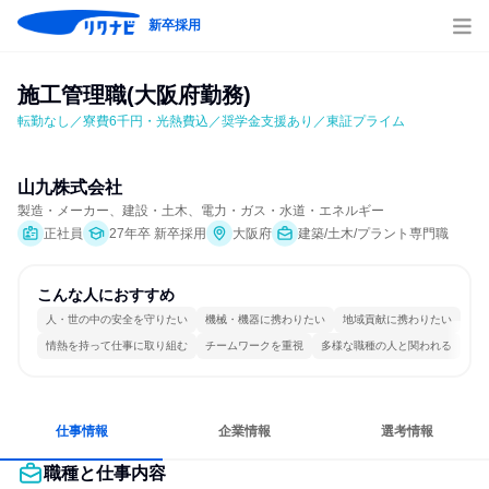
新卒採用
施工管理職(大阪府勤務)
転勤なし／寮費6千円・光熱費込／奨学金支援あり／東証プライム
山九株式会社
製造・メーカー、建設・土木、電力・ガス・水道・エネルギー
正社員
27年卒 新卒採用
大阪府
建築/土木/プラント専門職
こんな人におすすめ
人・世の中の安全を守りたい
機械・機器に携わりたい
地域貢献に携わりたい
情熱を持って仕事に取り組む
チームワークを重視
多様な職種の人と関われる
仕事情報
企業情報
選考情報
職種と仕事内容