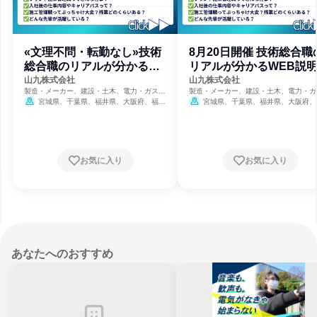
«文理不問・転勤なし»技術
8月20日開催 技術総合職
総合職のリアルが分かる会
リアルが分かるWEB説
社説明会
山九株式会社
山九株式会社
製造・メーカー、建設・土木、電力・ガス・
製造・メーカー、建設・土木、電力・ガ
水道・エネルギー
水道・エネルギー
宮城県、千葉県、福井県、大阪府、福岡
宮城県、千葉県、福井県、大阪府、
県、佐賀県
県、佐賀県
8月19日締切
お気に入り
お気に入り
あなたへのおすすめ