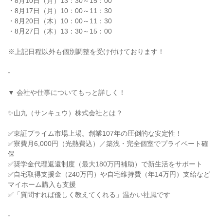
・8月10日（月）13：30～15：00

・8月17日（月）10：00～11：30

・8月20日（木）10：00～11：30

・8月27日（木）13：30～15：00

※上記日程以外も個別調整を受け付けております！

-

▼ 会社や仕事についてもっと詳しく！

✨山九（サンキュウ）株式会社とは？

✅東証プライム市場上場。創業107年の圧倒的な安定性！

✅寮費月6,000円（光熱費込）／築浅・完全個室でプライベート確
保

✅奨学金代理返還制度（最大180万円補助）で新生活をサポート

✅自宅取得支援金（240万円）や自宅維持費（年14万円）支給など
マイホーム購入も支援

✅「質問すれば優しく教えてくれる」温かい社風です

-
