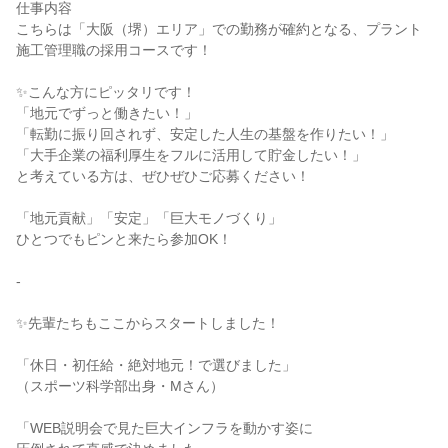
仕事内容

こちらは「大阪（堺）エリア」での勤務が確約となる、プラント
施工管理職の採用コースです！

✨こんな方にピッタリです！

「地元でずっと働きたい！」

「転勤に振り回されず、安定した人生の基盤を作りたい！」

「大手企業の福利厚生をフルに活用して貯金したい！」

と考えている方は、ぜひぜひご応募ください！

「地元貢献」「安定」「巨大モノづくり」

ひとつでもピンと来たら参加OK！

-

✨先輩たちもここからスタートしました！

「休日・初任給・絶対地元！で選びました」

（スポーツ科学部出身・Mさん）

「WEB説明会で見た巨大インフラを動かす姿に
