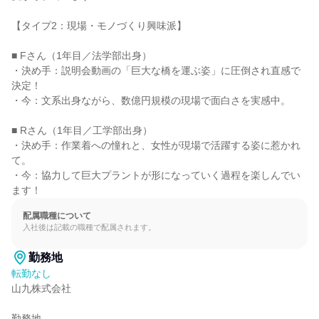
【タイプ2：現場・モノづくり興味派】

■ Fさん（1年目／法学部出身）

・決め手：説明会動画の「巨大な橋を運ぶ姿」に圧倒され直感で
決定！

・今：文系出身ながら、数億円規模の現場で面白さを実感中。

■ Rさん（1年目／工学部出身）

・決め手：作業着への憧れと、女性が現場で活躍する姿に惹かれ
て。

・今：協力して巨大プラントが形になっていく過程を楽しんでい
ます！
配属職種について
入社後は記載の職種で配属されます。
勤務地
転勤なし
山九株式会社

勤務地
