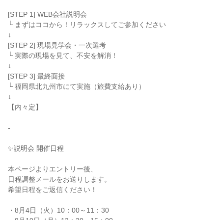
[STEP 1] WEB会社説明会

└ まずはココから！リラックスしてご参加ください

↓

[STEP 2] 現場見学会・一次選考

└ 実際の現場を見て、不安を解消！

↓

[STEP 3] 最終面接

└ 福岡県北九州市にて実施（旅費支給あり）

↓

【内々定】

-

✨説明会 開催日程

本ページよりエントリー後、

日程調整メールをお送りします。

希望日程をご返信ください！

・8月4日（火）10：00～11：30
