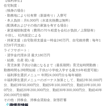
【福利厚生】

住宅制度：

（独身の場合）

・勤務地により社有寮（新築有り）入寮可

・本人負担：月6,000円（水道光熱費は無料）

（配偶者およびその他の家族を有する場合）

・家賃補助制度有（費用の70％程度を会社が負担／上限額有）

 ※但し、社内規定による

・持家支援（自宅取得支援金一時金240万円、自宅維持費：毎年1
3万8千円支給）

ライフサポート：

・奨学金代理弁済 最大180万円

・結婚、出産 祝い金

・育児休業 子供が2歳になるまで（最長期間）育児短時間勤務：
勤務時間を2時間短縮（子供が小学校入学する最大6年程度可能）

・福利厚生選択メニュー 年間24,000円分を毎年補助

※福利厚生選択メニューのボーナス加算として、勤続2年30,000円
分、勤続3年50,000円分、勤続5年100,000円分、勤続10年100,00
0円分、 勤続20年200,000円分、勤続30年300,000円分、勤続40年
200,000円分補助

その他：持株会、持株会奨励金、財形貯蓄
喫煙所情報