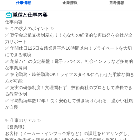
仕事情報
企業情報
選考情報
職種と仕事内容
仕事内容

✨ この求人のポイント ✨

✅ 奨学金返還支援制度あり！あなたの経済的な再出発を会社が全
力サポート

✅ 年間休日125日＆残業月平均10時間以内！プライベートを大切
にできる環境

✅ 創業77年の安定基盤！電子デバイス、社会インフラなど多角的
な事業展開

✅ 在宅勤務・時差勤務OK！ライフスタイルに合わせた柔軟な働き
方が可能

✅ 充実の研修制度！文理問わず、技術商社のプロとして成長でき
る教育体制

✅ 平均勤続年数17年！長く安心して働き続けられる、温かい社風
が自慢

✨ 仕事のリアル ✨

【営業職】

お客様（メーカー・インフラ企業など）の課題をヒアリングし、
