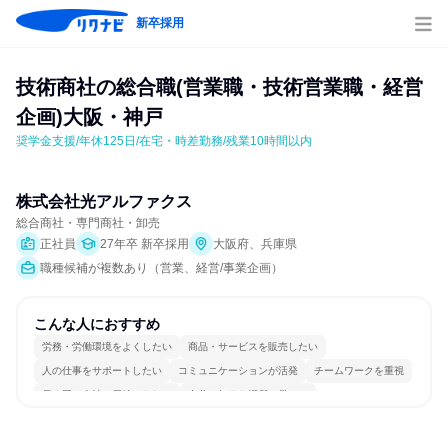
新卒採用
技術商社の総合職(営業職・技術営業職・経営
企画)大阪・神戸
奨学金支援/年休125日/在宅・時差勤務/残業10時間以内
株式会社光アルファクス
総合商社・専門商社・卸売
正社員
27年卒 新卒採用
大阪府、兵庫県
職種候補が複数あり（営業、経営/事業企画）
こんな人におすすめ
労務・労働環境をよくしたい
商品・サービスを販売したい
人の仕事をサポートしたい
コミュニケーションが活発
チームワークを重視
長く同じ会社に居続けられる
自分の好きな場所で働ける
一つの専門分野を極める
人とたくさん会話する