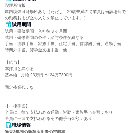
喫煙所情報

屋内喫煙可能場所あり（ただし、20歳未満の従業員は当該場所で
の勤務および立ち入りを禁止しています。）
試用期間
試用・研修期間：入社後３ヶ月間  

試用・研修期間の条件：給与条件が異なる

手当：役職手当、家族手当、住宅手当、首都圏手当、通勤手当、
時間外手当、奨学金支援手当　他

【給与】

本採用と異なる

基本給 : 月給 23万円 〜 24万7300円

固定残業代：なし

【一律手当】

全員に一律で支払われる通勤・皆勤・家族手当金額：あり

職場情報
過去3年間の新卒採用者の定着率