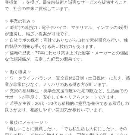
客様第一」を掲げ、最先端技術と誠実なサービスを提供すること
で、社会の未来に貢献しています。

✨ 事業の強み ✨

✅ 3部門の連携力：電子デバイス、マテリアル、インフラの3分野
が連携し、幅広い提案が可能です。

✅ 自社ラボの保有：商社でありながら自社で素材研究を行い、独
自製品の開発も手がける高い技術力があります。

✅ 信頼の歴史：77年にわたり築き上げた顧客・メーカーとの強固
な信頼関係が、安定した経営の源泉です。

✨ 働く環境 ✨

✅ ワークライフバランス：完全週休2日制（土日祝休）に加え、残
業が非常に少なく、メリハリのある働き方が叶います。

✅ 充実の福利厚生：奨学金支援制度や社宅制度など、生活面での
サポートが手厚く、安心してキャリアをスタートできます。

✅ 若手が主役：20代・30代も積極的に意見を発信できる風通しの
良さがあり、相談しやすい雰囲気が根付いています。

✨ 最後にメッセージ ✨

「新しいことに挑戦したい」「でも私生活も大切にしたい」その