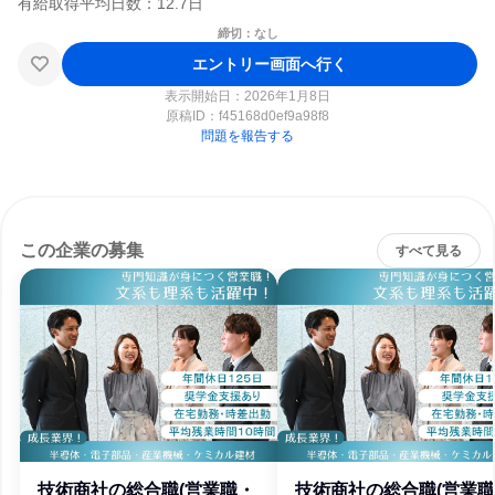
締切：なし
エントリー画面へ行く
表示開始日：2026年1月8日
原稿ID：
f45168d0ef9a98f8
問題を報告する
この企業の募集
すべて見る
技術商社の総合職(営業職・
技術商社の総合職(営業