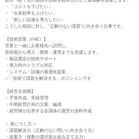
数百〜数千点の製品や技術を組み合わせて最適解を提案します。

・「コストを下げたい」

・「生産効率を上げたい」

・「新しい設備を導入したい」

こうした相談に対し、“正解のない課題”に向き合う仕事です。

【技術営業（FAE）】

営業と一緒にお客様先へ訪問し、

技術面から導入・開発・運用までを支援します。

・製品選定の技術サポート

・導入時のトラブル対応

・システム・設備の最適化提案

✅「技術で課題を解決する」ポジションです

【経営企画職】

・予算作成、実績管理

・中期経営計画の立案、編成

・経営陣が出席する会議体の運営や資料作成

✨ 身につく力 ✨

・課題解決力（正解のない問いに向き合う力）

・提案力（複数の選択肢を組み立てる力）
