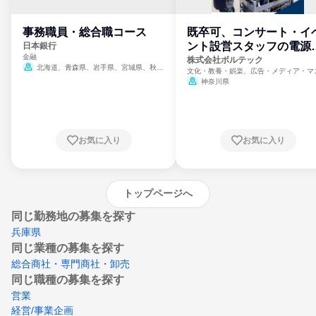
事務職員・総合職コース
既卒可、コンサート・イ
ント設営スタッフの電源
日本銀行
金融
門
株式会社ボルテック
北海道、青森県、岩手県、宮城県、秋田
文化・教養・娯楽、広告・メディア・マ
県、山形県、福島県、茨城県、群馬県、埼玉
ミ、電力・ガス・水道・エネルギー
神奈川県
県、東京都、神奈川県、新潟県、富山県、石
川県、福井県、山梨県、長野県、静岡県、愛
知県、京都府、大阪府、兵庫県、鳥取県、島
根県、岡山県、広島県、山口県、徳島県、香
川県、愛媛県、高知県、福岡県、佐賀県、長
お気に入り
お気に入り
崎県、熊本県、大分県、宮崎県、鹿児島県、
沖縄県
トップページへ
同じ勤務地の募集を探す
兵庫県
同じ業種の募集を探す
総合商社・専門商社・卸売
同じ職種の募集を探す
営業
経営/事業企画