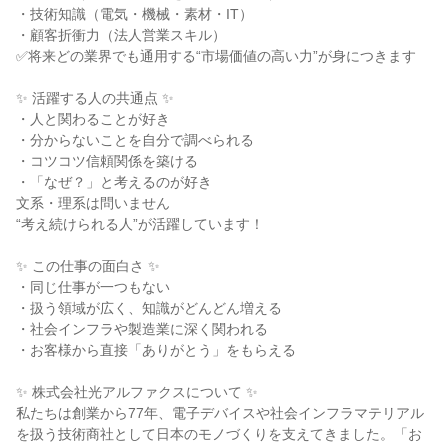
・技術知識（電気・機械・素材・IT）

・顧客折衝力（法人営業スキル）

✅将来どの業界でも通用する“市場価値の高い力”が身につきます

✨ 活躍する人の共通点 ✨

・人と関わることが好き

・分からないことを自分で調べられる

・コツコツ信頼関係を築ける

・「なぜ？」と考えるのが好き

文系・理系は問いません

“考え続けられる人”が活躍しています！

✨ この仕事の面白さ ✨

・同じ仕事が一つもない

・扱う領域が広く、知識がどんどん増える

・社会インフラや製造業に深く関われる

・お客様から直接「ありがとう」をもらえる

✨ 株式会社光アルファクスについて ✨

私たちは創業から77年、電子デバイスや社会インフラマテリアル
を扱う技術商社として日本のモノづくりを支えてきました。「お