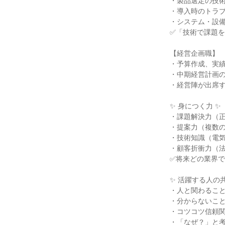
・製品選定の技術
・導入時のトラブ
・システム・設備
✅「技術で課題を
【経営企画職】

・予算作成、実績
・中期経営計画の
・経営陣が出席す
✨ 身につく力 ✨

・課題解決力（正
・提案力（複数の
・技術知識（電気
・顧客折衝力（法
✅将来どの業界で
✨ 活躍する人の共
・人と関わること
・分からないこと
・コツコツ信頼関
・「なぜ？」と考