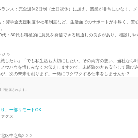
バランス：完全週休2日制（土日祝休）に加え、残業が非常に少なく、
生：奨学金支援制度や社宅制度など、生活面でのサポートが手厚く、安
。

20代・30代も積極的に意見を発信できる風通しの良さがあり、相談しや
ジ ✨

戦したい」「でも私生活も大切にしたい」その両方の想い、当社なら叶
たノウハウを惜しみなくお伝えしますので、未経験の方も安心して飛び
熱が、次の未来を創ります。一緒にワクワクする仕事をしませんか？
て
種で配属されます。
り、一部リモートOK
ァクス

区中之島2-2-2
