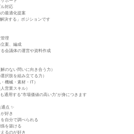
サポート

ル対応

の最適化提案

解決する」ポジションです

管理

立案、編成

る会議体の運営や資料作成

解のない問いに向き合う力）

選択肢を組み立てる力）

・機械・素材・IT）

人営業スキル）

も通用する“市場価値の高い力”が身につきます

通点 ✨

が好き

を自分で調べられる

係を築ける

えるのが好き
