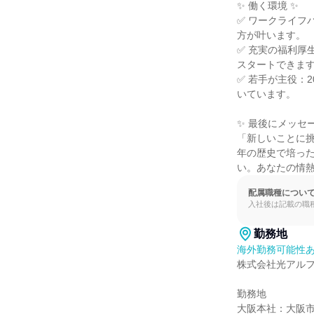
✨ 働く環境 ✨

✅ ワークライフ
方が叶います。

✅ 充実の福利厚
スタートできます
✅ 若手が主役：
いています。

✨ 最後にメッセー
「新しいことに挑
年の歴史で培っ
い。あなたの情
配属職種につい
入社後は記載の職
勤務地
海外勤務可能性あ
株式会社光アルフ
勤務地

大阪本社：大阪市北