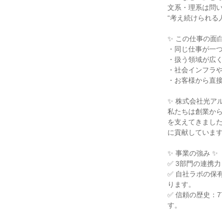
文系・理系は問い
“考え続けられる
✨ この仕事の面白
・同じ仕事が一つ
・扱う領域が広く
・社会インフラや
・お客様から直接
✨ 株式会社光アル
私たちは創業から
を支えてきまし
に貢献しています
✨ 事業の強み ✨

✅ 3部門の連携
✅ 自社ラボの保
ります。

✅ 信頼の歴史：
す。
