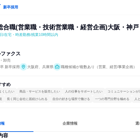
新卒採用
総合職(営業職・技術営業職・経営企画)大阪・神戸
5日/在宅・時差勤務/残業10時間以内
ルファクス
・卸売
年卒 新卒採用
大阪府、兵庫県
職種候補が複数あり（営業、経営/事業企画）
すすめ
よくしたい
商品・サービスを販売したい
人の仕事をサポートしたい
コミュニケーションが
視
長く同じ会社に居続けられる
自分の好きな場所で働ける
一つの専門分野を極める
人
情報
企業情報
選
内容