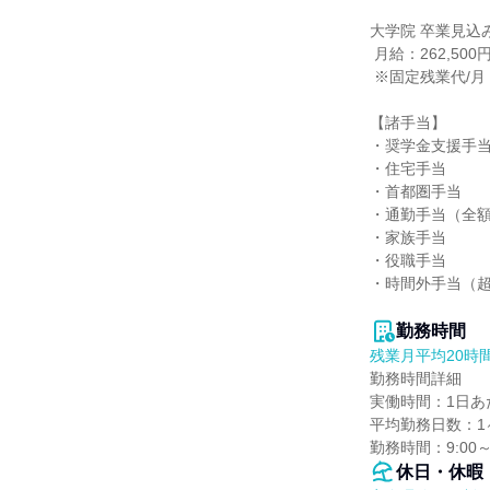
大学院 卒業見込み
 月給：262,500円～273,300円（固定残業代含む）

 ※固定残業代/月：25,000円/15時間

【諸手当】

・奨学金支援手当
・住宅手当

・首都圏手当

・通勤手当（全額
・家族手当

・役職手当

・時間外手当（超
勤務時間
残業月平均20時
勤務時間詳細

実働時間：1日あた
平均勤務日数：1ヶ
勤務時間：9:00
休日・休暇