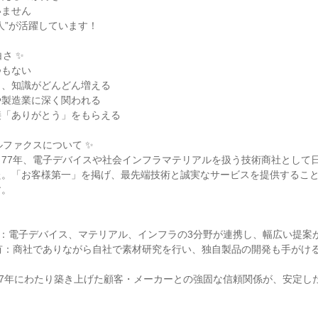
ません

人”が活躍しています！

さ ✨

もない

、知識がどんどん増える

製造業に深く関われる

「ありがとう」をもらえる

ファクスについて ✨

77年、電子デバイスや社会インフラマテリアルを扱う技術商社として
た。「お客様第一」を掲げ、最先端技術と誠実なサービスを提供するこ
。

力：電子デバイス、マテリアル、インフラの3分野が連携し、幅広い提案が
有：商社でありながら自社で素材研究を行い、独自製品の開発も手がけ
77年にわたり築き上げた顧客・メーカーとの強固な信頼関係が、安定し