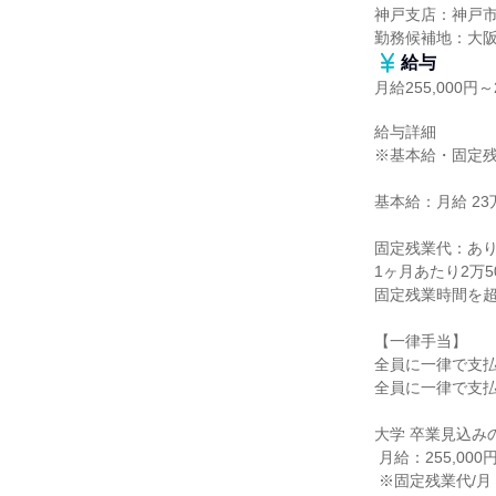
神戸支店：神戸市中
勤務候補地：大
給与
月給255,000円～2
給与詳細

※基本給・固定残
基本給：月給 23万円
固定残業代：あり
1ヶ月あたり2万5
固定残業時間を超
【一律手当】

全員に一律で支払
全員に一律で支払
大学 卒業見込みの
 月給：255,000円（固定残業代含む）

 ※固定残業代/月：25,000円/15時間
