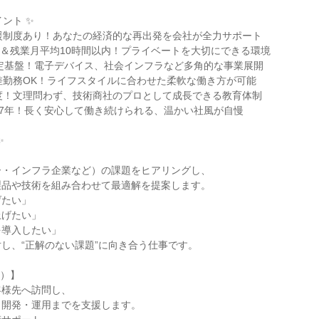
ント ✨

援制度あり！あなたの経済的な再出発を会社が全力サポート

5日＆残業月平均10時間以内！プライベートを大切にできる環境

安定基盤！電子デバイス、社会インフラなど多角的な事業展開

差勤務OK！ライフスタイルに合わせた柔軟な働き方が可能

度！文理問わず、技術商社のプロとして成長できる教育体制

17年！長く安心して働き続けられる、温かい社風が自慢



・インフラ企業など）の課題をヒアリングし、

品や技術を組み合わせて最適解を提案します。

たい」

げたい」

導入したい」

し、“正解のない課題”に向き合う仕事です。

）】

様先へ訪問し、

開発・運用までを支援します。
