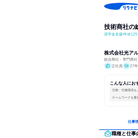
技術商社の
奨学金支援/年休12
株式会社光ア
総合商社・専門商社
正社員
27
こんな人にお
労務・労働環境を
チームワークを重
仕事
職種と仕事