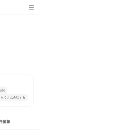
活発
とたくさん会話する
考情報