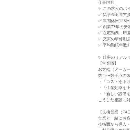
仕事内容

✨ この求人のポイ
✅ 奨学金返還支
✅ 年間休日12
✅ 創業77年の
✅ 在宅勤務・時
✅ 充実の研修制
✅ 平均勤続年数
✨ 仕事のリアル ✨
【営業職】

お客様（メーカー
数百〜数千点の製
・「コストを下げ
・「生産効率を上
・「新しい設備を
こうした相談に対
【技術営業（FAE
営業と一緒にお客
技術面から導入・