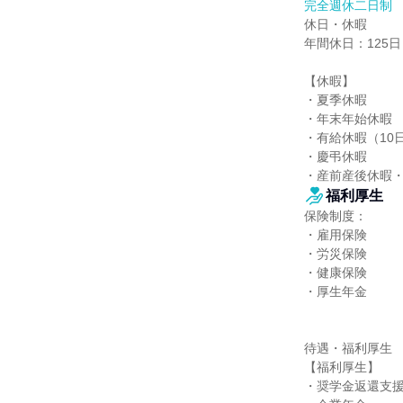
完全週休二日制
休日・休暇

年間休日：125日

【休暇】

・夏季休暇

・年末年始休暇

・有給休暇（10日
・慶弔休暇

・産前産後休暇
福利厚生
保険制度：

・雇用保険

・労災保険

・健康保険

・厚生年金

待遇・福利厚生

【福利厚生】

・奨学金返還支援