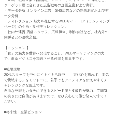
ターゲット層に合わせた広告戦略の企画立案および実行。

・データ分析 オンライン広告、SNS広告などの効果測定およびデ
ータ分析。

・ディレクション 魅力を発信するWEBサイト・LP（ランディング
ページ）の企画・制作ディレクション。

・社内外連携 店舗スタッフ、広報担当、制作会社など、社内外の
関係者との連携業務。

【ミッション 】

「食」の魅力を世界へ発信すること。WEBマーケティングの力
で、飲食ビジネスを加速させる仲間を募集中です。

■職場環境

20代スタッフを中心にイキイキ活躍中！ 「遊び心を忘れず、本気
で挑戦する」をモットーに、若手でもアイディアを伝えやすくチ
ャレンジングな風土です。

自由な発想をカタチにできるスピード感と柔軟性が魅力。雰囲気
の良さには自信がありますので、ぜひ安心して飛び込んで来てく
ださい。

■将来性・企業ビジョン
