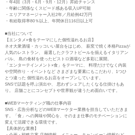
・年4回（3月・6月・9月・12月）昇給チャンス

・年齢に関係なくスピード感ある収入UP可能

・エリアマネージャー入社2年／月給例42万円

・有給取得率80％以上、年間休日116日以上可

■当社について

【エンタメ×食をテーマにした個性溢れるお店】

ネオ大衆酒場・カッコいい屋台をはじめ、 薪窯で焼く本格Pizzaが
人気のレストラン、 厳選したクラフトビールを揃えるイタリアン
バル、 島の食材を使ったビストロ酒場など多彩に展開。

「エンターテインメント×食」をテーマに、 料理だけでなく内装
や空間作り・イベントなど さまざまな要素にもこだわり、1つひ
とつ違った 個性溢れるお店をオープンしています。

SNSで話題を呼ぶ演出や、 思わずシェアしたくなる仕掛けもあ
り。 店舗ごとにコンセプトや世界観が違うため面白いです。

■WEBマーケティング職の仕事内容

SNS・広告分析などのWEBマーケター業務を担当していただきま
す。「食」への興味や関心を、そのまま仕事のモチベーションに
変えて活躍できる環境です。

【具体的な業務】

・企画・戦略立案 店舗情報、メニュー、キャンペーン情報など、