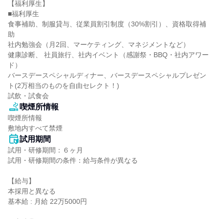
【福利厚生】

■福利厚生

食事補助、制服貸与、従業員割引制度（30%割引）、資格取得補
助

社内勉強会（月2回、マーケティング、マネジメントなど）

健康診断、 社員旅行、社内イベント（感謝祭・BBQ・社内アワー
ド）

バースデースペシャルディナー、バースデースペシャルプレゼン
ト(2万相当のものを自由セレクト！)

試飲・試食会
喫煙所情報
喫煙所情報

敷地内すべて禁煙
試用期間
試用・研修期間：６ヶ月

試用・研修期間の条件：給与条件が異なる

【給与】

本採用と異なる

基本給 : 月給 22万5000円
