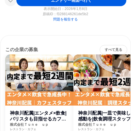
エントリー画面へ行く
表示開始日：2026年1月8日
原稿ID：
f3288146261de5b2
問題を報告する
この企業の募集
すべて見る
神奈川配属|エンタメ×飲食|
神奈川配属|一皿で美味し
バリスタも目指せるカフェ
感動を|飲食調理スタッフ
スタッフ
株式会社Ｔｕｎｅ ｕｐ
株式会社Ｔｕｎｅ ｕｐ
レストラン・カフェ
レストラン・カフェ