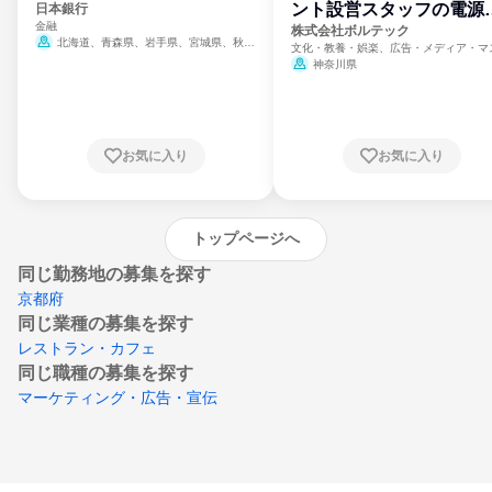
ント設営スタッフの電源
日本銀行
金融
門
株式会社ボルテック
北海道、青森県、岩手県、宮城県、秋田
文化・教養・娯楽、広告・メディア・マ
県、山形県、福島県、茨城県、群馬県、埼玉
ミ、電力・ガス・水道・エネルギー
神奈川県
県、東京都、神奈川県、新潟県、富山県、石
川県、福井県、山梨県、長野県、静岡県、愛
知県、京都府、大阪府、兵庫県、鳥取県、島
根県、岡山県、広島県、山口県、徳島県、香
川県、愛媛県、高知県、福岡県、佐賀県、長
お気に入り
お気に入り
崎県、熊本県、大分県、宮崎県、鹿児島県、
沖縄県
トップページへ
同じ勤務地の募集を探す
京都府
同じ業種の募集を探す
レストラン・カフェ
同じ職種の募集を探す
マーケティング・広告・宣伝