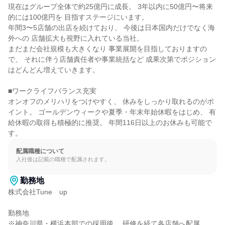
現在はグループ全体で約25億円に成長。 3年以内に50億円〜将来
的には100億円を 目指すステージにいます。

年間3〜5店舗の出店を続けており、 今後は日本国内だけでなく海
外への 店舗拡大も視野に入れている当社。

まだまだ会社規模も大きくなり 事業展開を目指しておりますの
で、 それに伴う店舗責任者や事業統括など 成果次第でポジション
はどんどん増えていきます。

■ワークライフバランス充実

オンオフのメリハリをつけやすく、 休みをしっかり取れるのがポ
イント。 ゴールデンウィークや夏季・年末年始休暇をはじめ、 有
給休暇の取得も積極的に推奨。 年間116日以上のお休みも可能で
す。
配属職種について
入社後は記載の職種で配属されます。
勤務地
株式会社Tune　up

勤務地

※神奈川県・横浜本部での採用後、 研修を経て各店舗へ配属。
