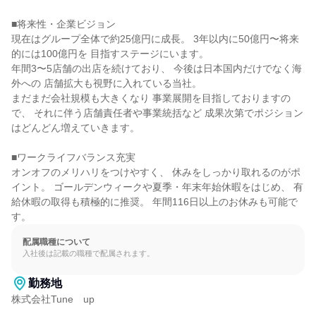
■将来性・企業ビジョン

現在はグループ全体で約25億円に成長。 3年以内に50億円〜将来
的には100億円を 目指すステージにいます。

年間3〜5店舗の出店を続けており、 今後は日本国内だけでなく海
外への 店舗拡大も視野に入れている当社。

まだまだ会社規模も大きくなり 事業展開を目指しておりますの
で、 それに伴う店舗責任者や事業統括など 成果次第でポジション
はどんどん増えていきます。

■ワークライフバランス充実

オンオフのメリハリをつけやすく、 休みをしっかり取れるのがポ
イント。 ゴールデンウィークや夏季・年末年始休暇をはじめ、 有
給休暇の取得も積極的に推奨。 年間116日以上のお休みも可能で
す。
配属職種について
入社後は記載の職種で配属されます。
勤務地
株式会社Tune　up
