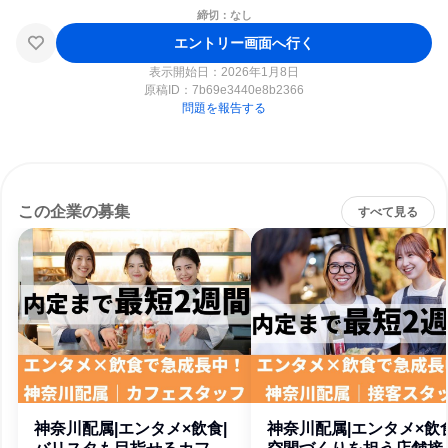
締切：なし
エントリー画面へ行く
表示開始日：2026年1月8日
原稿ID：
7b69e3440e8b2366
問題を報告する
この企業の募集
すべて見る
神奈川配属|エンタメ×飲食|
神奈川配属|エンタメ×飲食