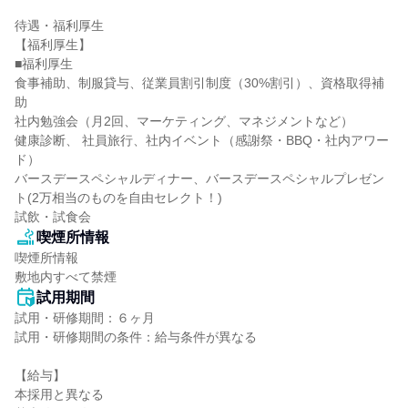
待遇・福利厚生

【福利厚生】

■福利厚生

食事補助、制服貸与、従業員割引制度（30%割引）、資格取得補
助

社内勉強会（月2回、マーケティング、マネジメントなど）

健康診断、 社員旅行、社内イベント（感謝祭・BBQ・社内アワー
ド）

バースデースペシャルディナー、バースデースペシャルプレゼン
ト(2万相当のものを自由セレクト！)

試飲・試食会
喫煙所情報
喫煙所情報

敷地内すべて禁煙
試用期間
試用・研修期間：６ヶ月

試用・研修期間の条件：給与条件が異なる

【給与】

本採用と異なる
