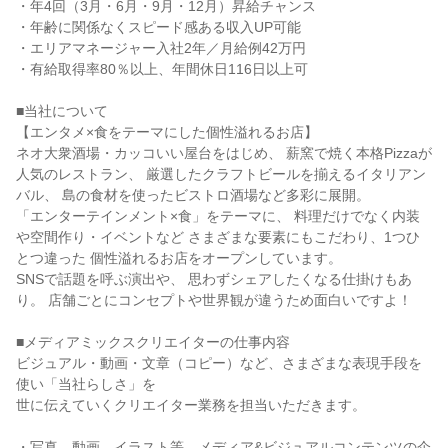
・年4回（3月・6月・9月・12月）昇給チャンス

・年齢に関係なくスピード感ある収入UP可能

・エリアマネージャー入社2年／月給例42万円

・有給取得率80％以上、年間休日116日以上可

■当社について

【エンタメ×食をテーマにした個性溢れるお店】

ネオ大衆酒場・カッコいい屋台をはじめ、 薪窯で焼く本格Pizzaが
人気のレストラン、 厳選したクラフトビールを揃えるイタリアン
バル、 島の食材を使ったビストロ酒場など多彩に展開。

「エンターテインメント×食」をテーマに、 料理だけでなく内装
や空間作り・イベントなど さまざまな要素にもこだわり、1つひ
とつ違った 個性溢れるお店をオープンしています。

SNSで話題を呼ぶ演出や、 思わずシェアしたくなる仕掛けもあ
り。 店舗ごとにコンセプトや世界観が違うため面白いですよ！

■メディアミックスクリエイターの仕事内容

ビジュアル・動画・文章（コピー）など、さまざまな表現手段を
使い「当社らしさ」を

世に伝えていくクリエイター業務を担当いただきます。

・写真、動画、イラスト等、メディア&ビジュアルコンテンツの企