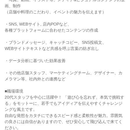
画、制作

（店舗や料理のこだわり、イベントの魅力を伝えます）

・SNS, WEBサイト, 店内POPなど、

各種プラットフォームに合わせたコンテンツの作成

・ブランドメッセージ、キャッチコピー、SNS投稿文、

WEBサイトテキストなど共感を呼ぶ言葉の紡ぎ出し

・データ分析に基づいた効果改善

・その他店舗スタッフ、マーケティングチーム、デザイナー、カ
メラマン等、社内外との連携など

■職場環境

20代スタッフを中心に活躍中！ 「遊び心を忘れず、本気で挑戦す
る」をモットーに、若手でもアイディアを伝えやすくチャレンジ
ングな風土です。

自由な発想をカタチにできるスピード感と柔軟性が魅力。雰囲気
の良さには自信がありますので、ぜひ安心して飛び込んで来てく
ださい。
