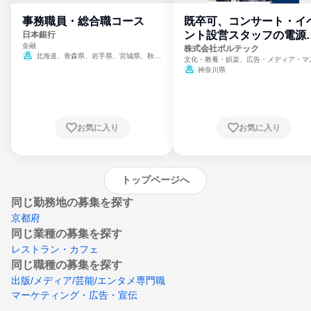
事務職員・総合職コース
既卒可、コンサート・イ
ント設営スタッフの電源
日本銀行
金融
門
株式会社ボルテック
北海道、青森県、岩手県、宮城県、秋田
文化・教養・娯楽、広告・メディア・マ
県、山形県、福島県、茨城県、群馬県、埼玉
ミ、電力・ガス・水道・エネルギー
神奈川県
県、東京都、神奈川県、新潟県、富山県、石
川県、福井県、山梨県、長野県、静岡県、愛
知県、京都府、大阪府、兵庫県、鳥取県、島
根県、岡山県、広島県、山口県、徳島県、香
川県、愛媛県、高知県、福岡県、佐賀県、長
お気に入り
お気に入り
崎県、熊本県、大分県、宮崎県、鹿児島県、
沖縄県
トップページへ
同じ勤務地の募集を探す
京都府
同じ業種の募集を探す
レストラン・カフェ
同じ職種の募集を探す
出版/メディア/芸能/エンタメ専門職
マーケティング・広告・宣伝