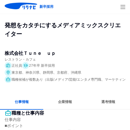
新卒採用
発想をカタチにするメディアミックスクリエ
イター
株式会社Ｔｕｎｅ　ｕｐ
レストラン・カフェ
正社員
27年卒 新卒採用
東京都、神奈川県、静岡県、京都府、沖縄県
職種候補が複数あり（出版/メディア/芸能/エンタメ専門職、マーケティン
仕事情報
企業情報
選考情報
職種と仕事内容
仕事内容

■ポイント
