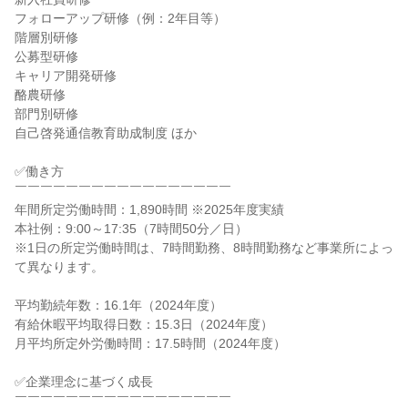
フォローアップ研修（例：2年目等）

階層別研修

公募型研修

キャリア開発研修

酪農研修

部門別研修

自己啓発通信教育助成制度 ほか

✅働き方

￣￣￣￣￣￣￣￣￣￣￣￣￣￣￣￣￣

年間所定労働時間：1,890時間 ※2025年度実績

本社例：9:00～17:35（7時間50分／日）

※1日の所定労働時間は、7時間勤務、8時間勤務など事業所によっ
て異なります。

平均勤続年数：16.1年（2024年度）

有給休暇平均取得日数：15.3日（2024年度）

月平均所定外労働時間：17.5時間（2024年度）

✅企業理念に基づく成長

￣￣￣￣￣￣￣￣￣￣￣￣￣￣￣￣￣
