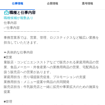
仕事情報
企業情報
選考情報
職種と仕事内容
職種候補が複数あり
仕事内容

✅仕事内容

￣￣￣￣￣￣￣￣￣￣￣￣￣￣￣￣￣

事務営業系では、営業、管理、ロジスティクスなど幅広い業務を
担当していただきます。

⏩具体的な仕事内容

■営業

量販店・コンビニエンスストアなどで販売される家庭用商品の営
業、食品メーカー・外食産業への業務用商品の営業、宅配商品を
扱う販売店への営業があります。

家庭用担当：売り場提販売促進、プロモーションの支援

業務用担当：メニュー提案や商品の共同開発

販売店担当：牛乳販売店と一緒に拡売や事業拡大のための施策を
提案

■管理
