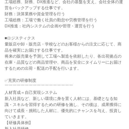
工場総務、財務、DX推進など、会社の基盤を支え、会社全体の運
営をバックアップする仕事です。

財務：決算業務や資金管理を行う

工場総務：工場で働く社員の勤怠や労務管理を行う

DX推進：社内システムの企画や管理・運営を行う

■ロジスティクス

量販店や卸・販売店・学校などのお客様からの注文に応じて、商
品を確実にお届けする仕事です。

将来の販売量を予測して工場へ製造を依頼したり、各出荷拠点の
在庫・品質などの商品管理や、商品を安全にタイムリーにお届け
するための出荷・配送の手配を行います。

✅充実の研修制度

￣￣￣￣￣￣￣￣￣￣￣￣￣￣￣￣￣

人材育成＝自己実現システム

新入社員など、新しい環境に身を置く人材には、基礎となる知
識・スキルを習得するための研修を施し、その後は、成果獲得に
向けて成長・挑戦した人材に、優先的にチャンスを与え、投資し
ていきます。

【研修具体例】

新入社員研修
