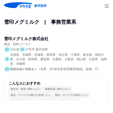
新卒採用
雪印メグミルク　|　事務営業系
雪印メグミルク株式会社
食品・飲料メーカー
正社員
27年卒 新卒採用
北海道、宮城県、茨城県、群馬県、埼玉県、千葉県、東京都、神奈川
県、石川県、静岡県、愛知県、京都府、大阪府、岡山県、広島県、福岡
県、沖縄県
職種候補が複数あり（営業、SCM/生産管理/購買/物流、総務、IT）
こんな人におすすめ
食生活・食育に関わりたい
健康促進に携わりたい
商品・サービスの魅力を表現したい
商品・サービスを販売したい
人の仕事をサポートしたい
情熱を持って仕事に取り組む
常に新しいものに挑戦
チームワークを重視