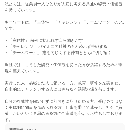
私たちは、従業員一人ひとりが大切に考える共通の姿勢・価値観
を持っています。

キーワードは、「主体性」「チャレンジ」「チームワーク」の3つ
です。

・「主体性」 前例に捉われず自ら動きだす

・「チャレンジ」 パイオニア精神のもと恐れず挑戦する

・「チームワーク」 志を同じくする仲間とともに切り拓く

当社では、こうした姿勢・価値観を持った方が活躍するための環
境を整えています。

実行した人・挑戦した人に報いる一方、教育・研修を充実させ、
自主的にチャレンジする人にはさらなる活躍の場を与えます。

自分の可能性を限定せずに前向きに取り組める方、受け身ではな
く主体的に物事を進められる方、仕事を通じて成長し、社会に貢
献したいという意思のある方のご応募を心よりお待ちしておりま
す。