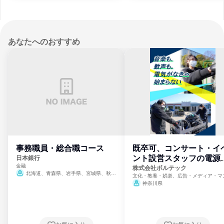
あなたへのおすすめ
事務職員・総合職コース
既卒可、コンサート・イ
ント設営スタッフの電源
日本銀行
金融
門
株式会社ボルテック
北海道、青森県、岩手県、宮城県、秋田
文化・教養・娯楽、広告・メディア・マ
県、山形県、福島県、茨城県、群馬県、埼玉
ミ、電力・ガス・水道・エネルギー
神奈川県
県、東京都、神奈川県、新潟県、富山県、石
川県、福井県、山梨県、長野県、静岡県、愛
知県、京都府、大阪府、兵庫県、鳥取県、島
根県、岡山県、広島県、山口県、徳島県、香
川県、愛媛県、高知県、福岡県、佐賀県、長