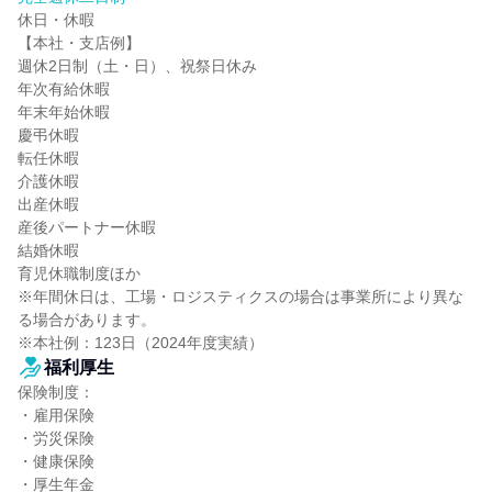
休日・休暇

【本社・支店例】

週休2日制（土・日）、祝祭日休み

年次有給休暇

年末年始休暇

慶弔休暇

転任休暇

介護休暇

出産休暇

産後パートナー休暇

結婚休暇

育児休職制度ほか

※年間休日は、工場・ロジスティクスの場合は事業所により異な
る場合があります。

※本社例：123日（2024年度実績）
福利厚生
保険制度：

・雇用保険

・労災保険

・健康保険

・厚生年金
