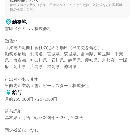
配属職種について
職種候補が複数あります。選考のタイミングや内定後、入社後などに配属職
種が確定します。
勤務地
雪印メグミルク株式会社

勤務地

【変更の範囲】会社の定める場所（出向先を含む）。

勤務候補地：北海道、宮城県、茨城県、群馬県、埼玉県、千葉
県、東京都、神奈川県、石川県、静岡県、愛知県、京都府、大阪
府、岡山県、広島県、福岡県、沖縄県

※出向があります

出向先企業名：雪印ビーンスターク株式会社
給与
月給255,000円～267,000円
給与詳細

基本給：月給 25万5000円 〜 26万7000円

固定残業代：なし
