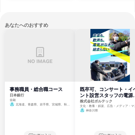
あなたへのおすすめ
事務職員・総合職コース
既卒可、コンサート・イ
ント設営スタッフの電源
日本銀行
金融
門
株式会社ボルテック
北海道、青森県、岩手県、宮城県、秋田
文化・教養・娯楽、広告・メディア・マ
県、山形県、福島県、茨城県、群馬県、埼玉
ミ、電力・ガス・水道・エネルギー
神奈川県
県、東京都、神奈川県、新潟県、富山県、石
川県、福井県、山梨県、長野県、静岡県、愛
知県、京都府、大阪府、兵庫県、鳥取県、島
根県、岡山県、広島県、山口県、徳島県、香
川県、愛媛県、高知県、福岡県、佐賀県、長