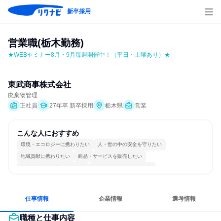
新卒採用
営業職(栃木勤務)
★WEBセミナー8月・9月毎週開催中！（平日・土曜あり）★
東武商事株式会社
廃棄物管理
正社員
27年卒 新卒採用
栃木県
営業
こんな人におすすめ
環境・エコロジーに携わりたい
人・世の中の安全を守りたい
地域貢献に携わりたい
商品・サービスを販売したい
情熱を持って仕事に取り組む
コミュニケーションが活発
冷静に仕事に取り組む
チームワークを重視
長く同じ会社に居続けられる
一つの専門分野を極める
仕事情報
企業情報
選考情報
職種と仕事内容