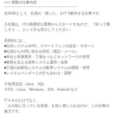
>>> 実際の仕事内容

￣￣￣￣￣￣￣￣￣￣￣￣￣￣￣￣￣￣￣￣

社内SEとして、社員の「困った」をITで解決する仕事です。

入社後は、ITの基礎的な業務からスタートするので、「SEって難
しそう…」という方も安心してください。

具体的には…

■社内システムやPC、スマートフォンの設定・サポート

■社員からの問い合わせ対応（電話・メール）

■本社と各事業所・工場をつなぐネットワークの管理

■業務を支える基幹システム運用・改善

■工場の自動化システムや配車システムの開発・管理

■システムベンダーとの打ち合わせ・調整

※使用言語：Java、SQL

※OS：Linux、Windows、iOS、Android など

ITスキルだけでなく、

「人の役に立っている実感」を強く感じられるのが、この仕事の
魅力です。
