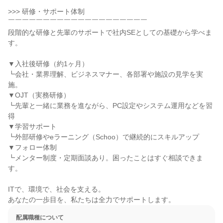
>>> 研修・サポート体制

￣￣￣￣￣￣￣￣￣￣￣￣￣￣￣￣￣￣￣￣

段階的な研修と先輩のサポートで社内SEとしての基礎から学べま
す。

▼入社後研修（約1ヶ月）

┗会社・業界理解、ビジネスマナー、各部署や施設の見学を実
施。

▼OJT（実務研修）

┗先輩と一緒に業務を進ながら、PC設定やシステム運用などを習
得

▼学習サポート

┗外部研修やeラーニング（Schoo）で継続的にスキルアップ

▼フォロー体制

┗メンター制度・定期面談あり。困ったことはすぐ相談できま
す。

ITで、環境で、社会を支える。

あなたの一歩目を、私たちは全力でサポートします。
配属職種について