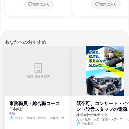
お気に入り
お気に入り
あなたへのおすすめ
事務職員・総合職コース
既卒可、コンサート・イ
ント設営スタッフの電源
日本銀行
金融
門
株式会社ボルテック
北海道、青森県、岩手県、宮城県、秋田
文化・教養・娯楽、広告・メディア・マ
県、山形県、福島県、茨城県、群馬県、埼玉
ミ、電力・ガス・水道・エネルギー
神奈川県
県、東京都、神奈川県、新潟県、富山県、石