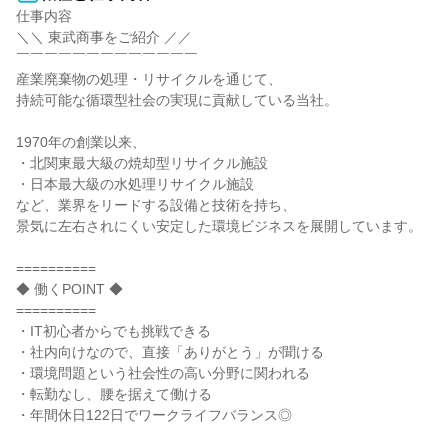
仕事内容

＼＼ 東武商事をご紹介 ／／

￣￣￣￣￣￣￣￣￣￣￣￣￣

産業廃棄物の処理・リサイクルを通じて、

持続可能な循環型社会の実現に貢献している当社。

1970年の創業以来、

・北関東最大級の焼却型リサイクル施設

・日本最大級の水処理リサイクル施設

など、業界をリードする設備と技術を持ち、

景気に左右されにくい安定した環境ビジネスを展開しています。

==========

◆ 働くPOINT ◆

==========

・IT初心者からでも挑戦できる

・社内向けなので、直接「ありがとう」が聞ける

・環境問題という社会性の高い分野に関われる

・転勤なし、腰を据えて働ける

・年間休日122日でワークライフバランス◎
