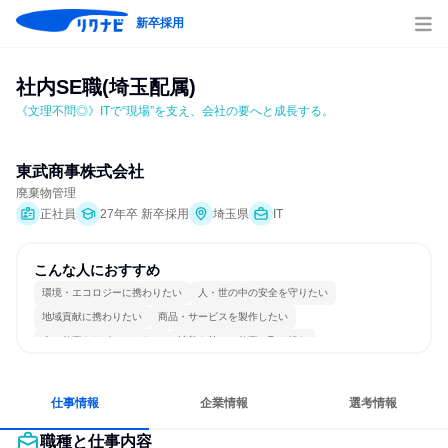
新卒採用
社内SE職(埼玉配属)
《文理不問◎》ITで“現場”を支え、会社の要へと成長する。
東武商事株式会社
廃棄物管理
正社員
27年卒 新卒採用
埼玉県
IT
こんな人におすすめ
環境・エコロジーに携わりたい
人・世の中の安全を守りたい
地域貢献に携わりたい
商品・サービスを製作したい
人の仕事をサポートしたい
情熱を持って仕事に取り組む
冷静に仕事に取り組む
個人の能力を重視
長く同じ会社に居続けられる
一つの専門分野を極める
仕事情報
企業情報
選考情報
職種と仕事内容