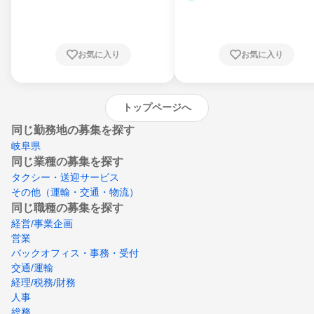
県、東京都、神奈川県、新潟県、富山県、石
川県、福井県、山梨県、長野県、静岡県、愛
知県、京都府、大阪府、兵庫県、鳥取県、島
根県、岡山県、広島県、山口県、徳島県、香
川県、愛媛県、高知県、福岡県、佐賀県、長
お気に入り
お気に入り
崎県、熊本県、大分県、宮崎県、鹿児島県、
沖縄県
トップページへ
同じ勤務地の募集を探す
岐阜県
同じ業種の募集を探す
タクシー・送迎サービス
その他（運輸・交通・物流）
同じ職種の募集を探す
経営/事業企画
営業
バックオフィス・事務・受付
交通/運輸
経理/税務/財務
人事
総務