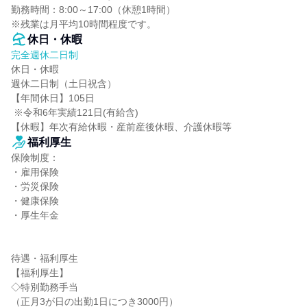
勤務時間：8:00～17:00（休憩1時間）

※残業は月平均10時間程度です。
休日・休暇
完全週休二日制
休日・休暇

週休二日制（土日祝含）

【年間休日】105日

 ※令和6年実績121日(有給含)

【休暇】年次有給休暇・産前産後休暇、介護休暇等
福利厚生
保険制度：

・雇用保険

・労災保険

・健康保険

・厚生年金

待遇・福利厚生

【福利厚生】

◇特別勤務手当

（正月3が日の出勤1日につき3000円）
