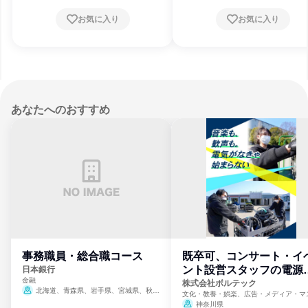
お気に入り
お気に入り
あなたへのおすすめ
事務職員・総合職コース
既卒可、コンサート・イ
ント設営スタッフの電源
日本銀行
金融
門
株式会社ボルテック
北海道、青森県、岩手県、宮城県、秋田
文化・教養・娯楽、広告・メディア・マ
県、山形県、福島県、茨城県、群馬県、埼玉
ミ、電力・ガス・水道・エネルギー
神奈川県