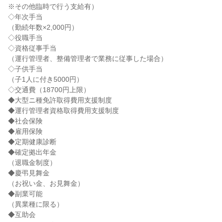
※その他臨時で行う支給有）

◇年次手当

（勤続年数×2,000円）

◇役職手当

◇資格従事手当

（運行管理者、整備管理者で業務に従事した場合）

◇子供手当

（子1人に付き5000円）

◇交通費（18700円上限）

◆大型ニ種免許取得費用支援制度

◆運行管理者資格取得費用支援制度

◆社会保険

◆雇用保険

◆定期健康診断

◆確定拠出年金

（退職金制度）

◆慶弔見舞金

（お祝い金、お見舞金）

◆副業可能

（異業種に限る）

◆互助会
