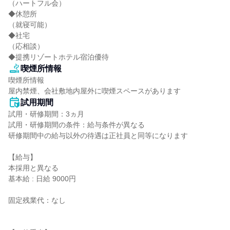
（ハートフル会）

◆休憩所

（就寝可能）

◆社宅

（応相談）

◆提携リゾートホテル宿泊優待
喫煙所情報
喫煙所情報

屋内禁煙、会社敷地内屋外に喫煙スペースがあります
試用期間
試用・研修期間：3ヵ月

試用・研修期間の条件：給与条件が異なる

研修期間中の給与以外の待遇は正社員と同等になります

【給与】

本採用と異なる

基本給 : 日給 9000円

固定残業代：なし
