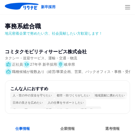
新卒採用
事務系総合職
地元密着企業で努めたい方、社会貢献したい方歓迎します！
コミタクモビリティサービス株式会社
タクシー・送迎サービス、運輸・交通・物流
正社員
27年卒 新卒採用
岐阜県
職種候補が複数あり（経営/事業企画、営業、バックオフィス・事務・受付、交通
こんな人におすすめ
人・世の中の安全を守りたい
都市・街づくりがしたい
地域貢献に携わりたい
日本の良さを広めたい
人の仕事をサポートしたい
穏やかで互いのペースを尊重
女性が働きやすい環境で働ける
長く同じ会社に居続けられる
一つの専門分野を極める
目標に追われず働ける
仕事情報
企業情報
選考情報