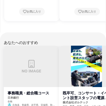
お気に入り
お気に入り
あなたへのおすすめ
事務職員・総合職コース
既卒可、コンサート・イ
ント設営スタッフの電源
日本銀行
金融
門
株式会社ボルテック
北海道、青森県、岩手県、宮城県、秋田