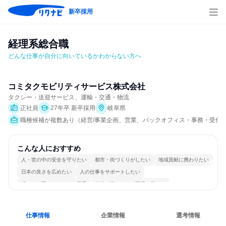
新卒採用
経理系総合職
どんな仕事が自分に向いているかわからない方へ
コミタクモビリティサービス株式会社
タクシー・送迎サービス、運輸・交通・物流
正社員
27年卒 新卒採用
岐阜県
職種候補が複数あり（経営/事業企画、営業、バックオフィス・事務・受付、交通
こんな人におすすめ
人・世の中の安全を守りたい
都市・街づくりがしたい
地域貢献に携わりたい
日本の良さを広めたい
人の仕事をサポートしたい
穏やかで互いのペースを尊重
女性が働きやすい環境で働ける
長く同じ会社に居続けられる
一つの専門分野を極める
目標に追われず働ける
仕事情報
企業情報
選考情報