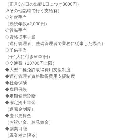
（正月3が日の出勤1日につき3000円）

※その他臨時で行う支給有）

◇年次手当

（勤続年数×2,000円）

◇役職手当

◇資格従事手当

（運行管理者、整備管理者で業務に従事した場合）

◇子供手当

（子1人に付き5000円）

◇交通費（18700円上限）

◆大型ニ種免許取得費用支援制度

◆運行管理者資格取得費用支援制度

◆社会保険

◆雇用保険

◆定期健康診断

◆確定拠出年金

（退職金制度）

◆慶弔見舞金

（お祝い金、お見舞金）

◆副業可能

（異業種に限る）
