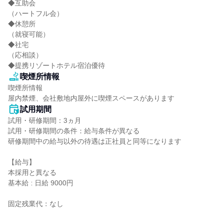
◆互助会

（ハートフル会）

◆休憩所

（就寝可能）

◆社宅

（応相談）

◆提携リゾートホテル宿泊優待
喫煙所情報
喫煙所情報

屋内禁煙、会社敷地内屋外に喫煙スペースがあります
試用期間
試用・研修期間：3ヵ月

試用・研修期間の条件：給与条件が異なる

研修期間中の給与以外の待遇は正社員と同等になります

【給与】

本採用と異なる

基本給 : 日給 9000円

固定残業代：なし
