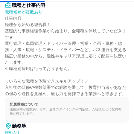
職種と仕事内容
職種候補が複数あり
仕事内容

経理から始める総合職！

基礎的な事務経理作業から始まり、全職種を体験していただきま
す★

運行管理・車両管理・ドライバー管理・営業・企画・事務・総
務・人事・広報・システム・ドライバーなど、バス運行を支える
幅広い業務の中から、適性やキャリア形成に応じて配属を決定い
たします。

※職種別採用は行っておりません。

＼いろんな職種を体験できスキルアップ！／

入社後の研修や複数部署での経験を通して、教育担当者があなた
の強みや適性を見極め、最も力を発揮できる業務へと導きます。
配属職種について
職種候補が複数あります。選考のタイミングや内定後、入社後などに配属職
種が確定します。
勤務地
転勤なし