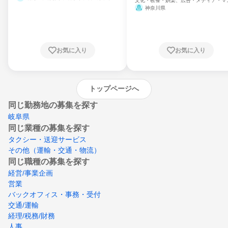
文化・教養・娯楽、広告・メディア・マ
県、山形県、福島県、茨城県、群馬県、埼玉
ミ、電力・ガス・水道・エネルギー
神奈川県
県、東京都、神奈川県、新潟県、富山県、石
川県、福井県、山梨県、長野県、静岡県、愛
知県、京都府、大阪府、兵庫県、鳥取県、島
根県、岡山県、広島県、山口県、徳島県、香
川県、愛媛県、高知県、福岡県、佐賀県、長
お気に入り
お気に入り
崎県、熊本県、大分県、宮崎県、鹿児島県、
沖縄県
トップページへ
同じ勤務地の募集を探す
岐阜県
同じ業種の募集を探す
タクシー・送迎サービス
その他（運輸・交通・物流）
同じ職種の募集を探す
経営/事業企画
営業
バックオフィス・事務・受付
交通/運輸
経理/税務/財務
人事