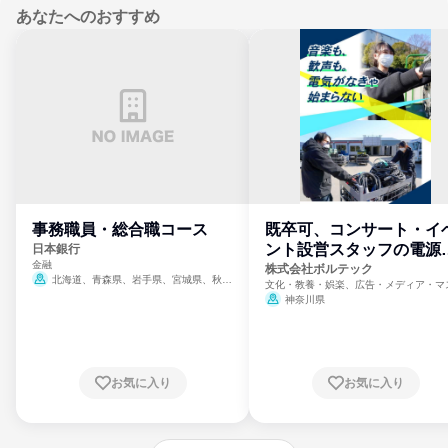
あなたへのおすすめ
事務職員・総合職コース
既卒可、コンサート・イ
ント設営スタッフの電源
日本銀行
金融
門
株式会社ボルテック
北海道、青森県、岩手県、宮城県、秋田
文化・教養・娯楽、広告・メディア・マ
県、山形県、福島県、茨城県、群馬県、埼玉
ミ、電力・ガス・水道・エネルギー
神奈川県
県、東京都、神奈川県、新潟県、富山県、石
川県、福井県、山梨県、長野県、静岡県、愛
知県、京都府、大阪府、兵庫県、鳥取県、島
根県、岡山県、広島県、山口県、徳島県、香
川県、愛媛県、高知県、福岡県、佐賀県、長
お気に入り
お気に入り
崎県、熊本県、大分県、宮崎県、鹿児島県、
沖縄県