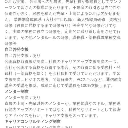
OJTも実施。 各部署への配属後、先輩社員が指導員としてマンツ
ーマンで皆さんの指導にあたります。不動産の取引きは専門性や
個別性が強く、経験を積んだ先輩・上司によるOJTは欠かせませ
ん。 階層別育成体系（入社4年目以降） 新人指導員研修、資格別
研修（役員に昇格するまで研修有り）等座学的な研修だけでな
く、実際の業務に役立つ研修を、定期的に繰り返し応用させて行
います。その他メンタルヘルス研修、課長職・部長職異業種交流
自己啓発支援
自己啓発支援：あり

公認資格取得援助制度…社員のキャリアアップ支援制度の一つ。
会社が公認する資格を取得する場合、その取得に係る受験料・登
録料（一部資格を除く）を会社負担で受けていただけます。学習
支援制度…ビジネス思考、問題解決力、PCスキルなど、通信教育
メンター制度
メンター制度：あり

直属の上司・先輩以外のメンターが、業務知識やスキル、業務遂
行能力アップのサポートではなく、精神的なサポートとして親密
キャリアコンサルティング制度
キャリアコンサルティング制度：あり
