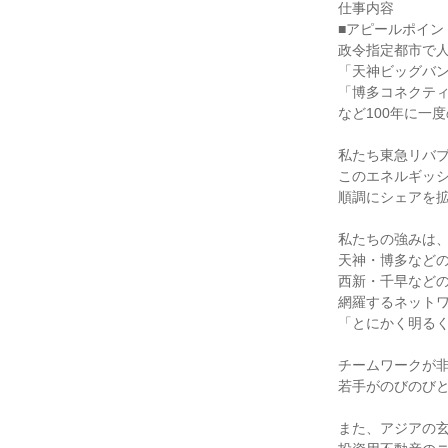
仕事内容

■アピールポイント
政令指定都市で人口
「天神ビッグバン
「博多コネクティ
など100年に一
私たち東急リバブ
このエネルギッシ
順調にシェアを拡
私たちの強みは、
天神・博多などの
西新・千早などの
網羅するネットワ
「とにかく明るく
チームワークが非
若手がのびのびと
また、アジアの玄