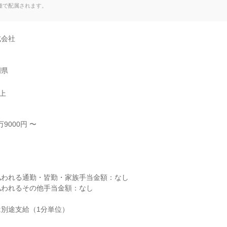
種で配属されます。
会社

岡県
以上
9000円 〜



われる通勤・皆勤・家族手当金額：なし

われるその他手当金額：なし

別途支給（1分単位）
