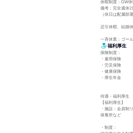
休暇制度：GW休
備考：完全週休2日
（休日は配属部署
忌引休暇、結婚休
一斉休業：ゴー
福利厚生
保険制度：

・雇用保険

・労災保険

・健康保険

・厚生年金

待遇・福利厚生

【福利厚生】

・施設：会員制
保養所など

・制度：
