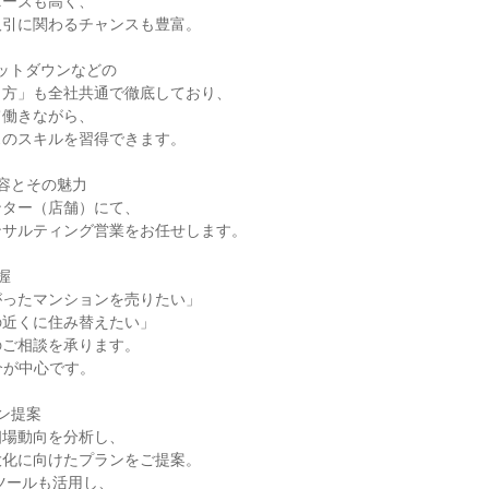
ーズも高く、

引に関わるチャンスも豊富。

ットダウンなどの

方」も全社共通で徹底しており、

働きながら、

のスキルを習得できます。

容とその魅力

ター（店舗）にて、

サルティング営業をお任せします。



ったマンションを売りたい」

近くに住み替えたい」

ご相談を承ります。

介が中心です。

ン提案

場動向を分析し、

化に向けたプランをご提案。

ツールも活用し、
