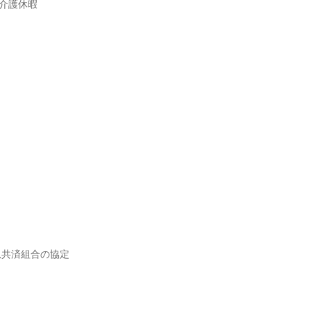
護休暇

急共済組合の協定