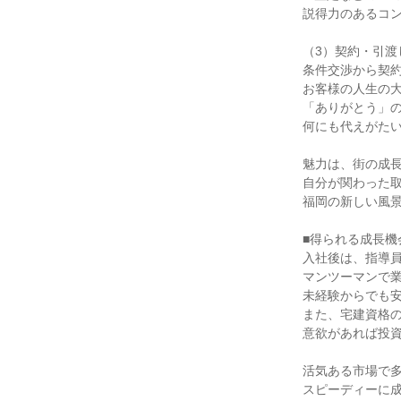
説得力のあるコン
（3）契約・引渡し
条件交渉から契約
お客様の人生の大
「ありがとう」の
何にも代えがたい
魅力は、街の成長
自分が関わった取
福岡の新しい風景
■得られる成長機会
入社後は、指導員
マンツーマンで業
未経験からでも安
また、宅建資格の
意欲があれば投資
活気ある市場で多
スピーディーに成