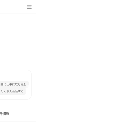
冷静に仕事に取り組む
とたくさん会話する
考情報