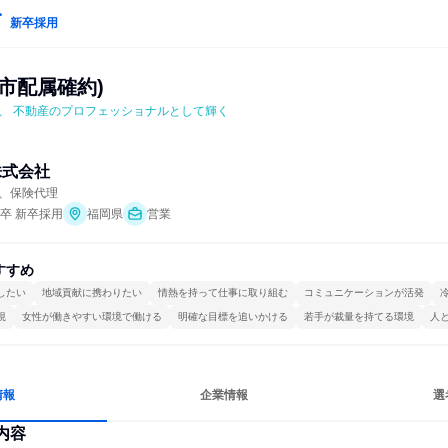
新卒採用
市配属確約)
、 不動産のプロフェッショナルとして輝く
株式会社
、保険代理
年卒 新卒採用
福岡県
営業
すすめ
したい
地域貢献に携わりたい
情熱を持って仕事に取り組む
コミュニケーションが活発
視
女性が働きやすい環境で働ける
明確な目標を追いかける
若手が裁量を持てる環境
人
情報
企業情報
選
内容