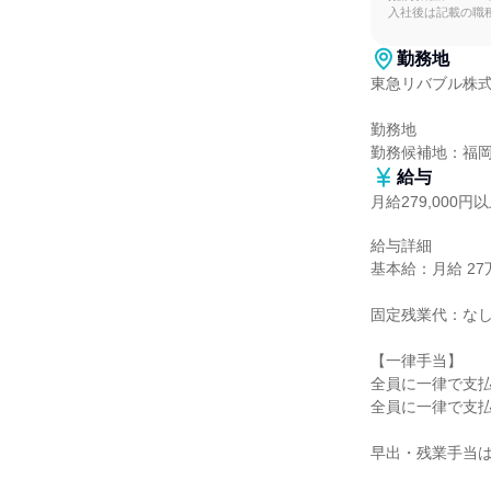
入社後は記載の職
勤務地
東急リバブル株式
勤務地

勤務候補地：福
給与
月給279,000円
給与詳細

基本給：月給 27万
固定残業代：なし
【一律手当】

全員に一律で支払
全員に一律で支払
早出・残業手当は