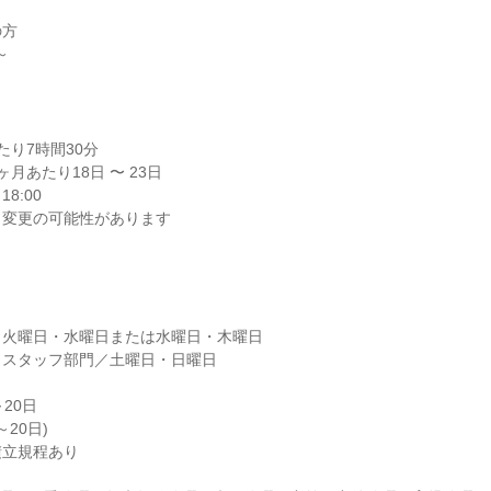
方

～
り7時間30分

月あたり18日 〜 23日

8:00

り変更の可能性があります
火曜日・水曜日または水曜日・木曜日

スタッフ部門／土曜日・日曜日

20日

20日)

立規程あり
