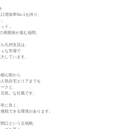


増加率No.1を誇り、

」

ッド」

度の再開発が進む福岡。

ル九州支店は、

ュな市場で

大しています。



都心部から

人気住宅エリアまでを

ークと、

元気」な社風です。

常に良く、

挑戦できる環境があります。

関口という立地柄、
