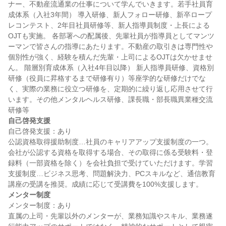
ナー、不動産流通業の仕事について学んでいきます。若手社員育
成体系（入社3年間） 導入研修、新人フォロー研修、新卒ロープ
レコンテスト、2年目社員研修等、新人指導員制度・上長による
OJTも実施。 各部署への配属後、先輩社員が指導員としてマンツ
ーマンで皆さんの指導にあたります。不動産の取引きは専門性や
個別性が強く、経験を積んだ先輩・上司によるOJTは欠かせませ
ん。 階層別育成体系（入社4年目以降） 新人指導員研修、資格別
研修（役員に昇格するまで研修有り）等座学的な研修だけでな
く、実際の業務に役立つ研修を、定期的に繰り返し応用させて行
います。その他メンタルヘルス研修、課長職・部長職異業種交流
自己啓発支援
自己啓発支援：あり

公認資格取得援助制度…社員のキャリアアップ支援制度の一つ。
会社が公認する資格を取得する場合、その取得に係る受験料・登
録料（一部資格を除く）を会社負担で受けていただけます。学習
支援制度…ビジネス思考、問題解決力、PCスキルなど、通信教育
メンター制度
メンター制度：あり

直属の上司・先輩以外のメンターが、業務知識やスキル、業務遂