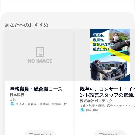
あなたへのおすすめ
事務職員・総合職コース
既卒可、コンサート・イ
ント設営スタッフの電源
日本銀行
金融
門
株式会社ボルテック
北海道、青森県、岩手県、宮城県、秋田
文化・教養・娯楽、広告・メディア・マ
県、山形県、福島県、茨城県、群馬県、埼玉
ミ、電力・ガス・水道・エネルギー
神奈川県
県、東京都、神奈川県、新潟県、富山県、石
川県、福井県、山梨県、長野県、静岡県、愛
知県、京都府、大阪府、兵庫県、鳥取県、島
根県、岡山県、広島県、山口県、徳島県、香
川県、愛媛県、高知県、福岡県、佐賀県、長