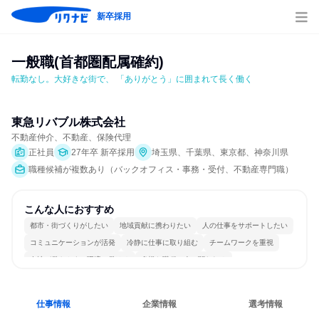
新卒採用
一般職(首都圏配属確約)
転勤なし。大好きな街で、 「ありがとう」に囲まれて長く働く
東急リバブル株式会社
不動産仲介、不動産、保険代理
正社員
27年卒 新卒採用
埼玉県、千葉県、東京都、神奈川県
職種候補が複数あり（バックオフィス・事務・受付、不動産専門職）
こんな人におすすめ
都市・街づくりがしたい
地域貢献に携わりたい
人の仕事をサポートしたい
コミュニケーションが活発
冷静に仕事に取り組む
チームワークを重視
女性が働きやすい環境で働ける
多様な職種の人と関われる
若手が裁量を持てる環境
人とたくさん会話する
仕事情報
企業情報
選考情報