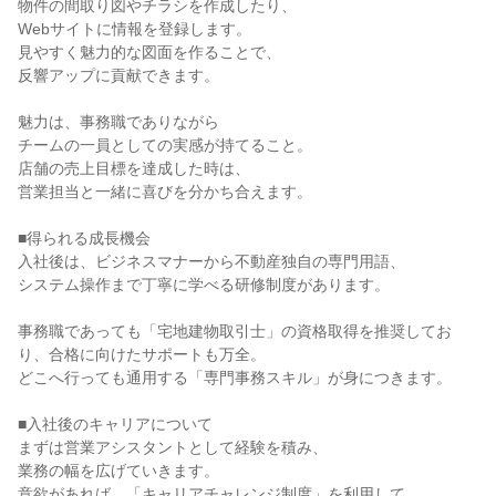
物件の間取り図やチラシを作成したり、

Webサイトに情報を登録します。

見やすく魅力的な図面を作ることで、

反響アップに貢献できます。

魅力は、事務職でありながら

チームの一員としての実感が持てること。

店舗の売上目標を達成した時は、

営業担当と一緒に喜びを分かち合えます。

■得られる成長機会

入社後は、ビジネスマナーから不動産独自の専門用語、

システム操作まで丁寧に学べる研修制度があります。

事務職であっても「宅地建物取引士」の資格取得を推奨してお
り、合格に向けたサポートも万全。

どこへ行っても通用する「専門事務スキル」が身につきます。

■入社後のキャリアについて

まずは営業アシスタントとして経験を積み、

業務の幅を広げていきます。

意欲があれば、「キャリアチャレンジ制度」を利用して
