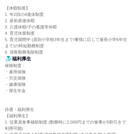
【休暇制度】

1. 年2回の4連休制度

2. 産前産後休暇

3. 介護休暇/子の看護等休暇

4. 育児休業制度

5. 育児期間中 (原則小学校3年生まで/事情に応じて最長小学6年生
まで)の時短勤務制度

6. 深夜勤務免除制度
福利厚生
保険制度：

・雇用保険

・労災保険

・健康保険

・厚生年金

待遇・福利厚生

【福利厚生】

1. 従業員食事補助制度 (勤務時に2,000円までの食事が5割引きで
利用可能)
