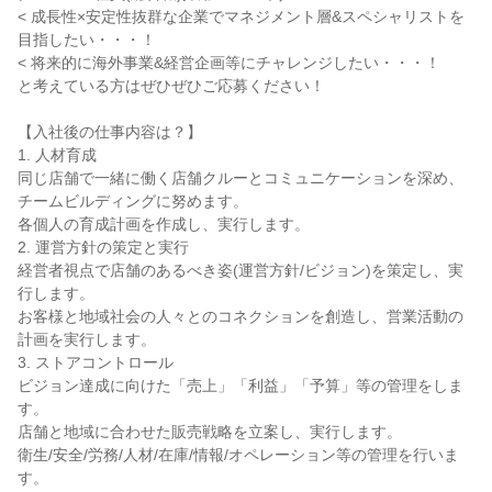
< 成長性×安定性抜群な企業でマネジメント層&スペシャリストを
目指したい・・・！

< 将来的に海外事業&経営企画等にチャレンジしたい・・・！

と考えている方はぜひぜひご応募ください！

【入社後の仕事内容は？】

1. 人材育成

同じ店舗で一緒に働く店舗クルーとコミュニケーションを深め、
チームビルディングに努めます。

各個人の育成計画を作成し、実行します。

2. 運営方針の策定と実行

経営者視点で店舗のあるべき姿(運営方針/ビジョン)を策定し、実
行します。

お客様と地域社会の人々とのコネクションを創造し、営業活動の
計画を実行します。

3. ストアコントロール

ビジョン達成に向けた「売上」「利益」「予算」等の管理をしま
す。

店舗と地域に合わせた販売戦略を立案し、実行します。

衛生/安全/労務/人材/在庫/情報/オペレーション等の管理を行いま
す。
