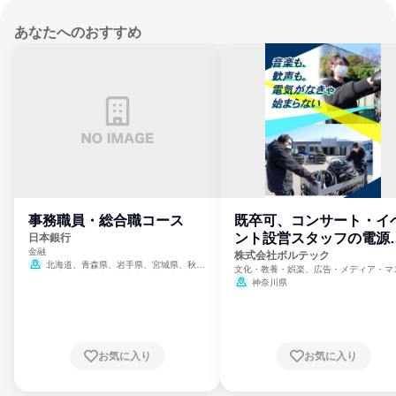
あなたへのおすすめ
事務職員・総合職コース
既卒可、コンサート・イ
ント設営スタッフの電源
日本銀行
金融
門
株式会社ボルテック
北海道、青森県、岩手県、宮城県、秋田
文化・教養・娯楽、広告・メディア・マ
県、山形県、福島県、茨城県、群馬県、埼玉
ミ、電力・ガス・水道・エネルギー
神奈川県
県、東京都、神奈川県、新潟県、富山県、石
川県、福井県、山梨県、長野県、静岡県、愛
知県、京都府、大阪府、兵庫県、鳥取県、島
根県、岡山県、広島県、山口県、徳島県、香
川県、愛媛県、高知県、福岡県、佐賀県、長
お気に入り
お気に入り
崎県、熊本県、大分県、宮崎県、鹿児島県、
沖縄県