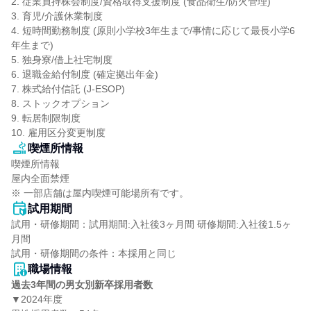
2. 従業員持株会制度/資格取得支援制度 (食品衛生/防火管理)

3. 育児/介護休業制度

4. 短時間勤務制度 (原則小学校3年生まで/事情に応じて最長小学6
年生まで)

5. 独身寮/借上社宅制度

6. 退職金給付制度 (確定拠出年金)

7. 株式給付信託 (J-ESOP)

8. ストックオプション

9. 転居制限制度

10. 雇用区分変更制度
喫煙所情報
喫煙所情報

屋内全面禁煙

※ 一部店舗は屋内喫煙可能場所有です。
試用期間
試用・研修期間：試用期間:入社後3ヶ月間 研修期間:入社後1.5ヶ
月間

職場情報
過去3年間の男女別新卒採用者数
▼2024年度
