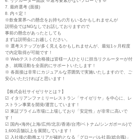
6. リクルーター面談 ※選考要素がないフローです※

7. 最終選考 (面接)

8. 内々定！

※飲食業界への懸念をお持ちの方もいるかもしれませんが

説明会ではNGなしでお話しておりますので

事前の懸念があったとしても

まずは説明会にお越しください。

※ 選考ステップが多く見えるかもしれませんが、最短1ヶ月程度
で内定取得が可能です！

※ Webテストの合格後は皆様一人ひとりに担当リクルーターが付
き、就職活動を全面的にサポートいたします！

※ 各面接は非常にカジュアルな雰囲気で実施いたしますので、ご
安心いただければと思います！

【株式会社サイゼリヤとは？】

☑ イタリアンファミリーレストラン「サイゼリヤ」を中心に、レ
ストラン事業を開発/運営しています！

☑ 東証プライム市場に上場しており「安定性」が非常に高いで
す！

☑ 国内+海外(上海/広州/北京/香港/台湾/ベトナム/シンガポール)で
1,600店舗以上を展開しています！

☑ 入社後の勤務エリアが確約となる「グローバル社員(総合職)」