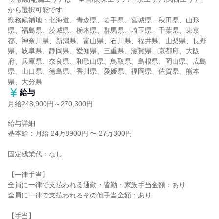
から選択可能です！

勤務候補地：北海道、青森県、岩手県、宮城県、秋田県、山形
県、福島県、茨城県、栃木県、群馬県、埼玉県、千葉県、東京
都、神奈川県、新潟県、富山県、石川県、福井県、山梨県、長野
県、岐阜県、静岡県、愛知県、三重県、滋賀県、京都府、大阪
府、兵庫県、奈良県、和歌山県、鳥取県、島根県、岡山県、広島
県、山口県、徳島県、香川県、愛媛県、福岡県、佐賀県、熊本
県、大分県
給与
月給248,900円～270,300円
給与詳細

基本給：月給 24万8900円 〜 27万300円

固定残業代：なし

【一律手当】

全員に一律で支払われる通勤・皆勤・家族手当金額：あり

全員に一律で支払われるその他手当金額：あり

【手当】
