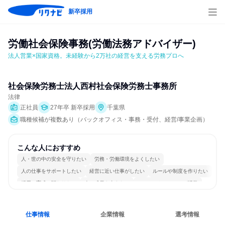
新卒採用
労働社会保険事務(労働法務アドバイザー)
法人営業×国家資格。未経験から2万社の経営を支える労務プロへ
社会保険労務士法人西村社会保険労務士事務所
法律
正社員
27年卒 新卒採用
千葉県
職種候補が複数あり（バックオフィス・事務・受付、経営/事業企画）
こんな人におすすめ
人・世の中の安全を守りたい
労務・労働環境をよくしたい
人の仕事をサポートしたい
経営に近い仕事がしたい
ルールや制度を作りたい
採用・育成に関わりたい
人の成長を支えたい
コミュニケーションが活発
多様な職種の人と関われる
一つの専門分野を極める
仕事情報
企業情報
選考情報