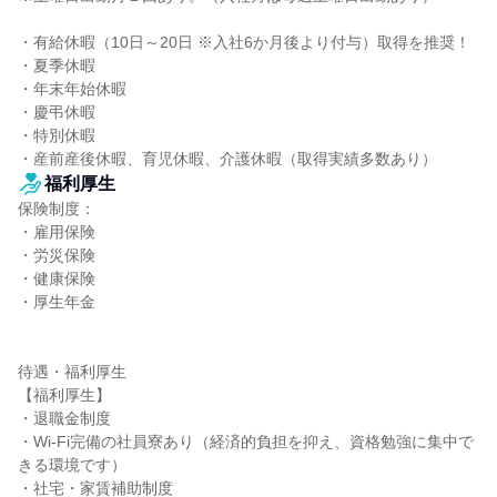
・有給休暇（10日～20日 ※入社6か月後より付与）取得を推奨！

・夏季休暇

・年末年始休暇

・慶弔休暇

・特別休暇

・産前産後休暇、育児休暇、介護休暇（取得実績多数あり）
福利厚生
保険制度：

・雇用保険

・労災保険

・健康保険

・厚生年金

待遇・福利厚生

【福利厚生】

・退職金制度

・Wi-Fi完備の社員寮あり（経済的負担を抑え、資格勉強に集中で
きる環境です）

・社宅・家賃補助制度