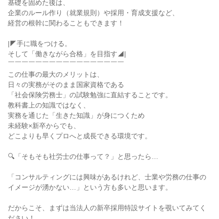
基礎を固めた後は、

企業のルール作り（就業規則）や採用・育成支援など、

経営の根幹に関わることもできます！

|◤手に職をつける。

そして「働きながら合格」を目指す◢|

￣￣￣￣￣￣￣￣￣￣￣￣￣￣￣￣￣

この仕事の最大のメリットは、

日々の実務がそのまま国家資格である

「社会保険労務士」の試験勉強に直結することです。

教科書上の知識ではなく、

実務を通じた「生きた知識」が身につくため

未経験×新卒からでも、

どこよりも早くプロへと成長できる環境です。

🔍「そもそも社労士の仕事って？」と思ったら…

「コンサルティングには興味があるけれど、士業や労務の仕事の
イメージが湧かない…」という方も多いと思います。

だからこそ、まずは当法人の新卒採用特設サイトを覗いてみてく
ださい！
