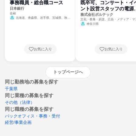
事務職員・総合職コース
既卒可、コンサート・イ
ント設営スタッフの電源
日本銀行
金融
門
株式会社ボルテック
北海道、青森県、岩手県、宮城県、秋田
文化・教養・娯楽、広告・メディア・マ
県、山形県、福島県、茨城県、群馬県、埼玉
ミ、電力・ガス・水道・エネルギー
神奈川県
県、東京都、神奈川県、新潟県、富山県、石
川県、福井県、山梨県、長野県、静岡県、愛
知県、京都府、大阪府、兵庫県、鳥取県、島
根県、岡山県、広島県、山口県、徳島県、香
川県、愛媛県、高知県、福岡県、佐賀県、長
お気に入り
お気に入り
崎県、熊本県、大分県、宮崎県、鹿児島県、
沖縄県
トップページへ
同じ勤務地の募集を探す
千葉県
同じ業種の募集を探す
その他（法律）
同じ職種の募集を探す
バックオフィス・事務・受付
経営/事業企画