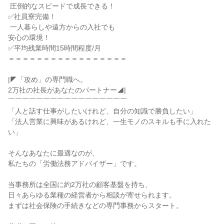
 圧倒的なスピードで成長できる！

✅社員寮完備！

 一人暮らしや遠方からの入社でも

安心の環境！

✅平均残業時間15時間程度/月

＝＝＝＝＝＝＝＝＝＝＝＝＝＝＝＝＝

|◤「攻め」の専門職へ。

2万社の社長があなたのパートナー◢|

￣￣￣￣￣￣￣￣￣￣￣￣￣￣￣￣￣

「人と話す仕事がしたいけれど、自分の知識で勝負したい」

「法人営業に興味があるけれど、一生モノのスキルも手に入れた
い」

そんなあなたに最適なのが、

私たちの「労働法務アドバイザー」です。

当事務所は全国に約2万社の顧客基盤を持ち、

日々あらゆる業種の経営者から相談が寄せられます。

まずは社会保険の手続きなどの専門事務からスタート。
