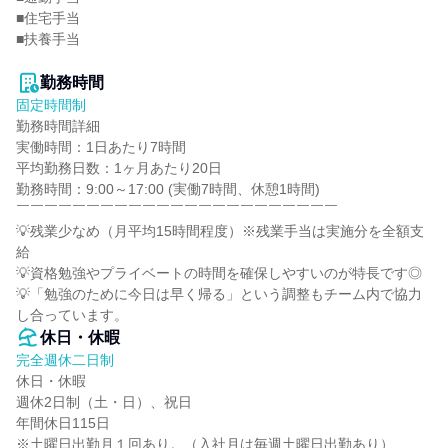
■住宅手当

■扶養手当

勤務時間
固定時間制
勤務時間詳細

実働時間：1日あたり7時間

平均勤務日数：1ヶ月あたり20日

勤務時間：9:00～17:00 (実働7時間、休憩1時間)

￣￣￣￣￣￣￣￣￣￣￣￣￣￣￣￣￣￣￣￣￣￣￣

💡残業少なめ（月平均15時間程度）※残業手当は実施分を全額支
給

💡資格勉強やプライベートの時間を確保しやすいのが特長です◎

💡「勉強のために今日は早く帰る」という調整もチーム内で協力
し合っています。
休日・休暇
完全週休二日制
休日・休暇

週休2日制（土・日）、祝日

年間休日115日

※土曜日出勤月１回あり。（入社月は毎週土曜日出勤あり）
