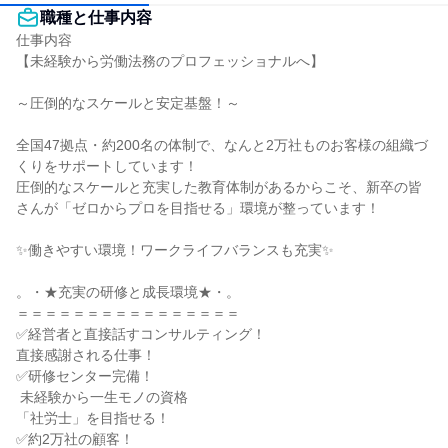
職種と仕事内容
仕事内容

【未経験から労働法務のプロフェッショナルへ】

～圧倒的なスケールと安定基盤！～

全国47拠点・約200名の体制で、なんと2万社ものお客様の組織づ
くりをサポートしています！

圧倒的なスケールと充実した教育体制があるからこそ、新卒の皆
さんが「ゼロからプロを目指せる」環境が整っています！

✨働きやすい環境！ワークライフバランスも充実✨

。・★充実の研修と成長環境★・。

＝＝＝＝＝＝＝＝＝＝＝＝＝＝＝＝

✅経営者と直接話すコンサルティング！

直接感謝される仕事！

✅研修センター完備！

 未経験から一生モノの資格

「社労士」を目指せる！

✅約2万社の顧客！
