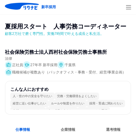
新卒採用
夏採用スタート　人事労務コーディネーター
顧客2万社で磨く専門性。実働7時間で叶える成長と私生活。
社会保険労務士法人西村社会保険労務士事務所
法律
正社員
27年卒 新卒採用
千葉県
職種候補が複数あり（バックオフィス・事務・受付、経営/事業企画）
こんな人におすすめ
人・世の中の安全を守りたい
労務・労働環境をよくしたい
経営に近い仕事がしたい
ルールや制度を作りたい
採用・育成に関わりたい
分析・リサーチしたい
人の成長を支えたい
チームワークを重視
一つの専門分野を極める
目標に追われず働ける
仕事情報
企業情報
選考情報