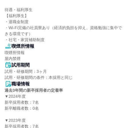
待遇・福利厚生

【福利厚生】

・退職金制度

・Wi-Fi完備の社員寮あり（経済的負担を抑え、資格勉強に集中で
きる環境です）

・社宅・家賃補助制度
喫煙所情報
喫煙所情報

屋内禁煙
試用期間
試用・研修期間：3ヶ月

職場情報
過去3年間の新卒採用者の定着率
▼2024年度

新卒採用者数：7名

新卒離職者数：0名

▼2023年度

新卒採用者数：7名
