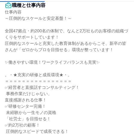
職種と仕事内容
仕事内容

～圧倒的なスケールと安定基盤！～

全国47拠点・約200名の体制で、なんと2万社ものお客様の組織づ
くりをサポートしています！

圧倒的なスケールと充実した教育体制があるからこそ、新卒の皆
さんが「ゼロからプロを目指せる」環境が整っています！

✨働きやすい環境！ワークライフバランスも充実✨

。・★充実の研修と成長環境★・。

＝＝＝＝＝＝＝＝＝＝＝＝＝＝＝＝

✅経営者と直接話すコンサルティング！

 事務作業だけじゃない、

直接感謝される仕事！

✅研修センター完備！

 未経験から一生モノの資格

「社労士」を目指せる！

✅約2万社の顧客！

 圧倒的なスピードで成長できる！
