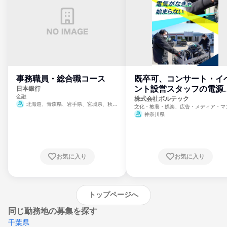
事務職員・総合職コース
既卒可、コンサート・イ
ント設営スタッフの電源
日本銀行
金融
門
株式会社ボルテック
北海道、青森県、岩手県、宮城県、秋田
文化・教養・娯楽、広告・メディア・マ
県、山形県、福島県、茨城県、群馬県、埼玉
ミ、電力・ガス・水道・エネルギー
神奈川県
県、東京都、神奈川県、新潟県、富山県、石
川県、福井県、山梨県、長野県、静岡県、愛
知県、京都府、大阪府、兵庫県、鳥取県、島
根県、岡山県、広島県、山口県、徳島県、香
川県、愛媛県、高知県、福岡県、佐賀県、長
お気に入り
お気に入り
崎県、熊本県、大分県、宮崎県、鹿児島県、
沖縄県
トップページへ
同じ勤務地の募集を探す
千葉県