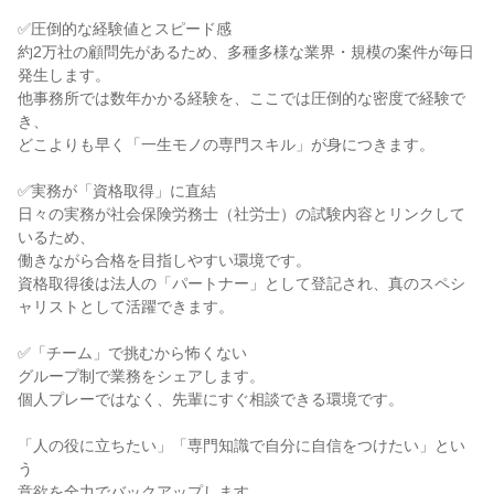
✅圧倒的な経験値とスピード感

約2万社の顧問先があるため、多種多様な業界・規模の案件が毎日
発生します。

他事務所では数年かかる経験を、ここでは圧倒的な密度で経験で
き、

どこよりも早く「一生モノの専門スキル」が身につきます。

✅実務が「資格取得」に直結

日々の実務が社会保険労務士（社労士）の試験内容とリンクして
いるため、

働きながら合格を目指しやすい環境です。

資格取得後は法人の「パートナー」として登記され、真のスペシ
ャリストとして活躍できます。

✅「チーム」で挑むから怖くない

グループ制で業務をシェアします。

個人プレーではなく、先輩にすぐ相談できる環境です。

「人の役に立ちたい」「専門知識で自分に自信をつけたい」とい
う

意欲を全力でバックアップします。
