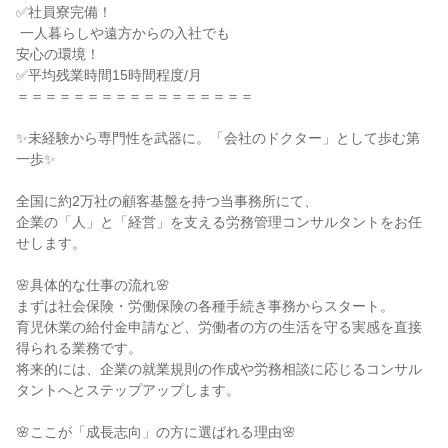
✅社員寮完備！

 一人暮らしや遠方からの入社でも

安心の環境！

✅平均残業時間15時間程度/月

＝＝＝＝＝＝＝＝＝＝＝＝＝＝＝＝＝

✨未経験から専門性を武器に。「会社のドクター」として歩む第
一歩✨

全国に約2万社の顧客基盤を持つ当事務所にて、

企業の「人」と「経営」を支える労務管理コンサルタントをお任
せします。

🌸具体的な仕事の流れ🌸

まずは社会保険・労働保険の各種手続き事務からスタート。

育児休業の給付金申請など、労働者の方の生活を守る実感を直接
得られる業務です。

将来的には、企業の就業規則の作成や労務相談に応じるコンサル
タントへとステップアップします。

🌸ここが「成長志向」の方に選ばれる理由🌸
