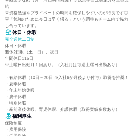
💡残業少なめ（月平均15時間程度）※残業手当は実施分を全額支
給

💡資格勉強やプライベートの時間を確保しやすいのが特長です◎

💡「勉強のために今日は早く帰る」という調整もチーム内で協力
し合っています。
休日・休暇
完全週休二日制
休日・休暇

週休2日制（土・日）、祝日

年間休日115日

※土曜日出勤月１回あり。（入社月は毎週土曜日出勤あり）

・有給休暇（10日～20日 ※入社6か月後より付与）取得を推奨！

・夏季休暇

・年末年始休暇

・慶弔休暇

・特別休暇

・産前産後休暇、育児休暇、介護休暇（取得実績多数あり）
福利厚生
保険制度：

・雇用保険

・労災保険
