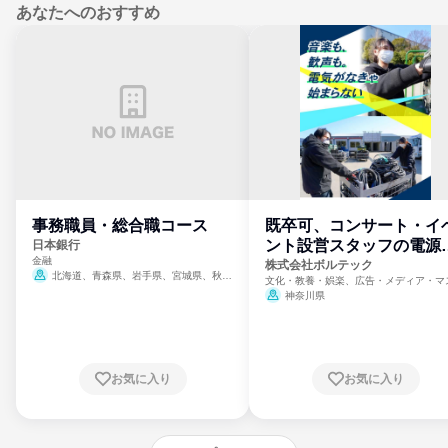
あなたへのおすすめ
事務職員・総合職コース
既卒可、コンサート・イ
ント設営スタッフの電源
日本銀行
金融
門
株式会社ボルテック
北海道、青森県、岩手県、宮城県、秋田
文化・教養・娯楽、広告・メディア・マ
県、山形県、福島県、茨城県、群馬県、埼玉
ミ、電力・ガス・水道・エネルギー
神奈川県
県、東京都、神奈川県、新潟県、富山県、石
川県、福井県、山梨県、長野県、静岡県、愛
知県、京都府、大阪府、兵庫県、鳥取県、島
根県、岡山県、広島県、山口県、徳島県、香
川県、愛媛県、高知県、福岡県、佐賀県、長
お気に入り
お気に入り
崎県、熊本県、大分県、宮崎県、鹿児島県、
沖縄県