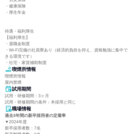
・健康保険

・厚生年金

待遇・福利厚生

【福利厚生】

・退職金制度

・Wi-Fi完備の社員寮あり（経済的負担を抑え、資格勉強に集中で
きる環境です）

・社宅・家賃補助制度
喫煙所情報
喫煙所情報

屋内禁煙
試用期間
試用・研修期間：3ヶ月

職場情報
過去3年間の新卒採用者の定着率
▼2024年度

新卒採用者数：7名
