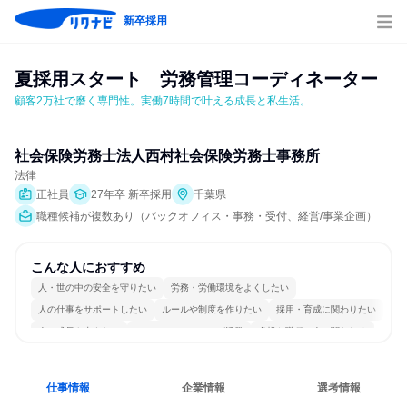
新卒採用
夏採用スタート　労務管理コーディネーター
顧客2万社で磨く専門性。実働7時間で叶える成長と私生活。
社会保険労務士法人西村社会保険労務士事務所
法律
正社員
27年卒 新卒採用
千葉県
職種候補が複数あり（バックオフィス・事務・受付、経営/事業企画）
こんな人におすすめ
人・世の中の安全を守りたい
労務・労働環境をよくしたい
人の仕事をサポートしたい
ルールや制度を作りたい
採用・育成に関わりたい
人の成長を支えたい
コミュニケーションが活発
多様な職種の人と関われる
一つの専門分野を極める
若手が裁量を持てる環境
仕事情報
企業情報
選考情報