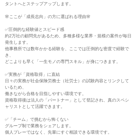
タントへとステップアップします。

🌸ここが「成長志向」の方に選ばれる理由🌸

✅圧倒的な経験値とスピード感

約2万社の顧問先があるため、多種多様な業界・規模の案件が毎日
発生します。

他事務所では数年かかる経験を、ここでは圧倒的な密度で経験で
き、

どこよりも早く「一生モノの専門スキル」が身につきます。

✅実務が「資格取得」に直結

日々の実務が社会保険労務士（社労士）の試験内容とリンクして
いるため、

働きながら合格を目指しやすい環境です。

資格取得後は法人の「パートナー」として登記され、真のスペシ
ャリストとして活躍できます。

✅「チーム」で挑むから怖くない

グループ制で業務をシェアします。

個人プレーではなく、先輩にすぐ相談できる環境です。
