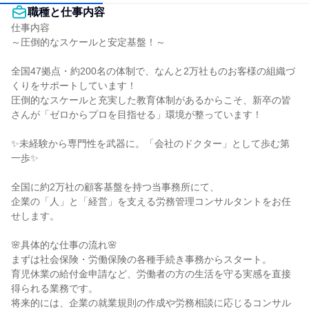
職種と仕事内容
仕事内容

～圧倒的なスケールと安定基盤！～

全国47拠点・約200名の体制で、なんと2万社ものお客様の組織づ
くりをサポートしています！

圧倒的なスケールと充実した教育体制があるからこそ、新卒の皆
さんが「ゼロからプロを目指せる」環境が整っています！

✨未経験から専門性を武器に。「会社のドクター」として歩む第
一歩✨

全国に約2万社の顧客基盤を持つ当事務所にて、

企業の「人」と「経営」を支える労務管理コンサルタントをお任
せします。

🌸具体的な仕事の流れ🌸

まずは社会保険・労働保険の各種手続き事務からスタート。

育児休業の給付金申請など、労働者の方の生活を守る実感を直接
得られる業務です。

将来的には、企業の就業規則の作成や労務相談に応じるコンサル