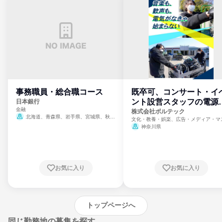
事務職員・総合職コース
既卒可、コンサート・イ
ント設営スタッフの電源
日本銀行
金融
門
株式会社ボルテック
北海道、青森県、岩手県、宮城県、秋田
文化・教養・娯楽、広告・メディア・マ
県、山形県、福島県、茨城県、群馬県、埼玉
ミ、電力・ガス・水道・エネルギー
神奈川県
県、東京都、神奈川県、新潟県、富山県、石
川県、福井県、山梨県、長野県、静岡県、愛
知県、京都府、大阪府、兵庫県、鳥取県、島
根県、岡山県、広島県、山口県、徳島県、香
川県、愛媛県、高知県、福岡県、佐賀県、長
お気に入り
お気に入り
崎県、熊本県、大分県、宮崎県、鹿児島県、
沖縄県
トップページへ
同じ勤務地の募集を探す