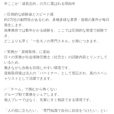
🌸ここが「成長志向」の方に選ばれる理由🌸

✅圧倒的な経験値とスピード感

約2万社の顧問先があるため、多種多様な業界・規模の案件が毎日
発生します。

他事務所では数年かかる経験を、ここでは圧倒的な密度で経験で
き、

どこよりも早く「一生モノの専門スキル」が身につきます。

✅実務が「資格取得」に直結

日々の実務が社会保険労務士（社労士）の試験内容とリンクして
いるため、

働きながら合格を目指しやすい環境です。

資格取得後は法人の「パートナー」として登記され、真のスペシ
ャリストとして活躍できます。

✅「チーム」で挑むから怖くない

グループ制で業務をシェアします。

個人プレーではなく、先輩にすぐ相談できる環境です。

「人の役に立ちたい」「専門知識で自分に自信をつけたい」とい