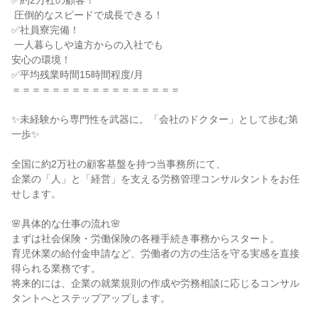
✅約2万社の顧客！

 圧倒的なスピードで成長できる！

✅社員寮完備！

 一人暮らしや遠方からの入社でも

安心の環境！

✅平均残業時間15時間程度/月

＝＝＝＝＝＝＝＝＝＝＝＝＝＝＝＝＝

✨未経験から専門性を武器に。「会社のドクター」として歩む第
一歩✨

全国に約2万社の顧客基盤を持つ当事務所にて、

企業の「人」と「経営」を支える労務管理コンサルタントをお任
せします。

🌸具体的な仕事の流れ🌸

まずは社会保険・労働保険の各種手続き事務からスタート。

育児休業の給付金申請など、労働者の方の生活を守る実感を直接
得られる業務です。

将来的には、企業の就業規則の作成や労務相談に応じるコンサル
タントへとステップアップします。
