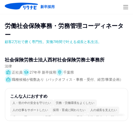
新卒採用
労働社会保険事務・労務管理コーディネータ
ー
顧客2万社で磨く専門性。実働7時間で叶える成長と私生活。
社会保険労務士法人西村社会保険労務士事務所
法律
正社員
27年卒 新卒採用
千葉県
職種候補が複数あり（バックオフィス・事務・受付、経営/事業企画）
こんな人におすすめ
人・世の中の安全を守りたい
労務・労働環境をよくしたい
人の仕事をサポートしたい
採用・育成に関わりたい
人の成長を支えたい
穏やかで互いのペースを尊重
チームワークを重視
多様な職種の人と関われる
一つの専門分野を極める
目標に追われず働ける