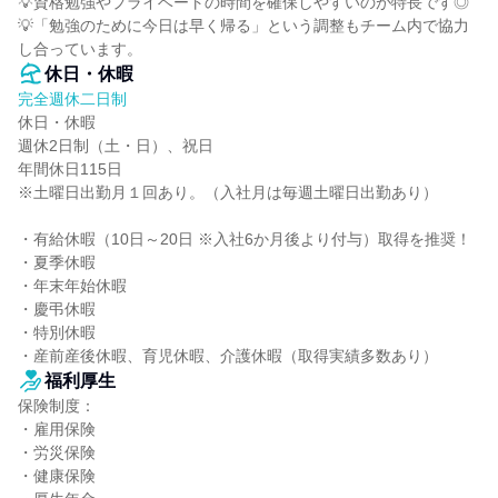
💡資格勉強やプライベートの時間を確保しやすいのが特長です◎

💡「勉強のために今日は早く帰る」という調整もチーム内で協力
し合っています。
休日・休暇
完全週休二日制
休日・休暇

週休2日制（土・日）、祝日

年間休日115日

※土曜日出勤月１回あり。（入社月は毎週土曜日出勤あり）

・有給休暇（10日～20日 ※入社6か月後より付与）取得を推奨！

・夏季休暇

・年末年始休暇

・慶弔休暇

・特別休暇

・産前産後休暇、育児休暇、介護休暇（取得実績多数あり）
福利厚生
保険制度：

・雇用保険

・労災保険

・健康保険
