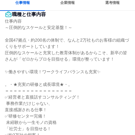
仕事情報
企業情報
選考情報
職種と仕事内容
仕事内容

～圧倒的なスケールと安定基盤！～

全国47拠点・約200名の体制で、なんと2万社ものお客様の組織づ
くりをサポートしています！

圧倒的なスケールと充実した教育体制があるからこそ、新卒の皆
さんが「ゼロからプロを目指せる」環境が整っています！

✨働きやすい環境！ワークライフバランスも充実✨

。・★充実の研修と成長環境★・。

＝＝＝＝＝＝＝＝＝＝＝＝＝＝＝＝

✅経営者と直接話すコンサルティング！

 事務作業だけじゃない、

直接感謝される仕事！

✅研修センター完備！

 未経験から一生モノの資格

「社労士」を目指せる！
