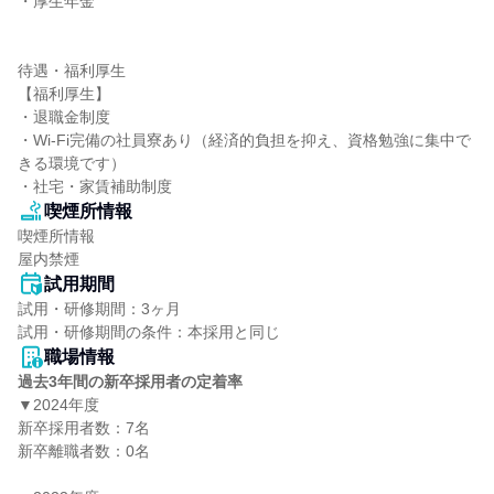
・厚生年金

待遇・福利厚生

【福利厚生】

・退職金制度

・Wi-Fi完備の社員寮あり（経済的負担を抑え、資格勉強に集中で
きる環境です）

・社宅・家賃補助制度
喫煙所情報
喫煙所情報

屋内禁煙
試用期間
試用・研修期間：3ヶ月

職場情報
過去3年間の新卒採用者の定着率
▼2024年度

新卒採用者数：7名

新卒離職者数：0名
