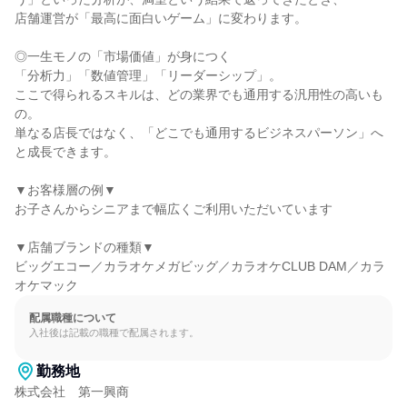
店舗運営が「最高に面白いゲーム」に変わります。

◎一生モノの「市場価値」が身につく

「分析力」「数値管理」「リーダーシップ」。

ここで得られるスキルは、どの業界でも通用する汎用性の高いも
の。

単なる店長ではなく、「どこでも通用するビジネスパーソン」へ
と成長できます。

▼お客様層の例▼

お子さんからシニアまで幅広くご利用いただいています

▼店舗ブランドの種類▼

ビッグエコー／カラオケメガビッグ／カラオケCLUB DAM／カラ
オケマック
配属職種について
入社後は記載の職種で配属されます。
勤務地
株式会社　第一興商
