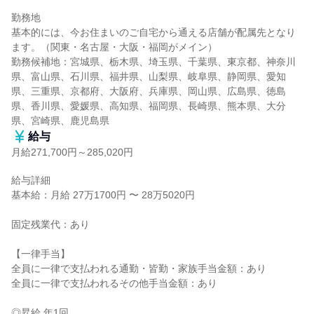
勤務地

基本的には、今お住まいのご自宅から通える店舗が配属先となり
ます。（関東・名古屋・大阪・福岡がメイン）

勤務候補地：宮城県、栃木県、埼玉県、千葉県、東京都、神奈川
県、富山県、石川県、福井県、山梨県、岐阜県、静岡県、愛知
県、三重県、京都府、大阪府、兵庫県、岡山県、広島県、徳島
県、香川県、愛媛県、高知県、福岡県、長崎県、熊本県、大分
県、宮崎県、鹿児島県
給与
月給271,700円～285,020円
給与詳細

基本給：月給 27万1700円 〜 28万5020円

固定残業代：あり

【一律手当】

全員に一律で支払われる通勤・皆勤・家族手当金額：あり

全員に一律で支払われるその他手当金額：あり

◎昇給 年1回
