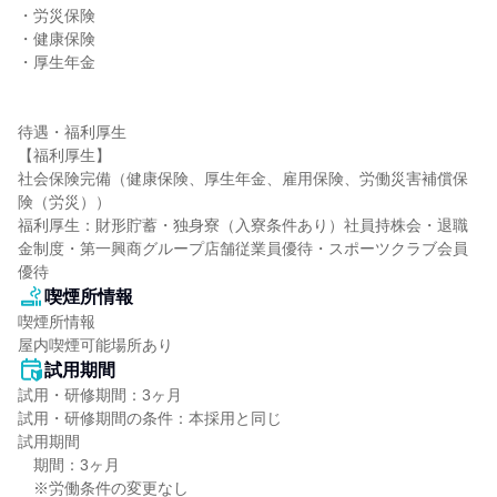
・労災保険

・健康保険

・厚生年金

待遇・福利厚生

【福利厚生】

社会保険完備（健康保険、厚生年金、雇用保険、労働災害補償保
険（労災））

福利厚生：財形貯蓄・独身寮（入寮条件あり）社員持株会・退職
金制度・第一興商グループ店舗従業員優待・スポーツクラブ会員
優待
喫煙所情報
喫煙所情報

屋内喫煙可能場所あり
試用期間
試用・研修期間：3ヶ月

試用・研修期間の条件：本採用と同じ

試用期間

　期間：3ヶ月

　※労働条件の変更なし
