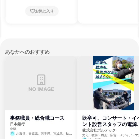
崎県、熊本県、大分県、宮崎県、鹿児島県
12月31日締切
お気に入り
あなたへのおすすめ
事務職員・総合職コース
既卒可、コンサート・イ
ント設営スタッフの電源
日本銀行
金融
門
株式会社ボルテック
北海道、青森県、岩手県、宮城県、秋田
文化・教養・娯楽、広告・メディア・マ
県、山形県、福島県、茨城県、群馬県、埼玉