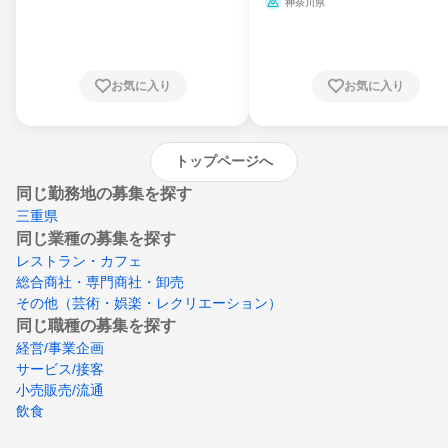
ミ、電力・ガス・水道・エネルギー
神奈川県
県、東京都、神奈川県、新潟県、富山県、石
川県、福井県、山梨県、長野県、静岡県、愛
知県、京都府、大阪府、兵庫県、鳥取県、島
根県、岡山県、広島県、山口県、徳島県、香
川県、愛媛県、高知県、福岡県、佐賀県、長
お気に入り
お気に入り
崎県、熊本県、大分県、宮崎県、鹿児島県、
沖縄県
トップページへ
同じ勤務地の募集を探す
三重県
同じ業種の募集を探す
レストラン・カフェ
総合商社・専門商社・卸売
その他（芸術・娯楽・レクリエーション）
同じ職種の募集を探す
経営/事業企画
サービス/接客
小売販売/流通
飲食