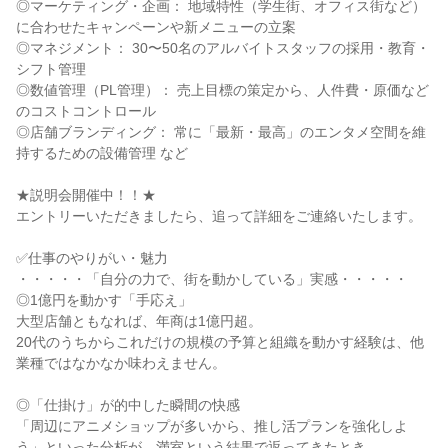
◎マーケティング・企画： 地域特性（学生街、オフィス街など）
に合わせたキャンペーンや新メニューの立案

◎マネジメント： 30〜50名のアルバイトスタッフの採用・教育・
シフト管理

◎数値管理（PL管理）： 売上目標の策定から、人件費・原価など
のコストコントロール

◎店舗ブランディング： 常に「最新・最高」のエンタメ空間を維
持するための設備管理 など

★説明会開催中！！★

エントリーいただきましたら、追って詳細をご連絡いたします。

✅仕事のやりがい・魅力

・・・・・「自分の力で、街を動かしている」実感・・・・・

◎1億円を動かす「手応え」

大型店舗ともなれば、年商は1億円超。

20代のうちからこれだけの規模の予算と組織を動かす経験は、他
業種ではなかなか味わえません。

◎「仕掛け」が的中した瞬間の快感

「周辺にアニメショップが多いから、推し活プランを強化しよ
う」といった分析が、満室という結果で返ってきたとき、
