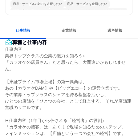
商品・サービスの魅力を表現したい
商品・サービスを企画したい
採用・育成に関わりたい
チームを統率したい
情熱を持って仕事に取り組む
常に新しいものに挑戦
若手が裁量を持てる環境
人とたくさん会話する
仕事情報
企業情報
選考情報
職種と仕事内容
仕事内容

業界トップクラスの企業の魅力を知ろう♪

「カラオケの店員さん」だと思ったら、大間違いかもしれませ
ん。

【東証プライム市場上場】の第一興商は、

あの【カラオケDAM】や【ビッグエコー】の運営企業です。

その業界トップクラスのシェアを誇る基盤を活かし、

ひとつの店舗を「ひとつの会社」として経営する。 それが店舗運
営職のリアルです。

⏩仕事内容（1年目から任される「経営者」の役割）

「カラオケの接客」は、あくまで現場を知るためのステップ。

メインミッションは、【店舗という一つの会社の経営】です。
