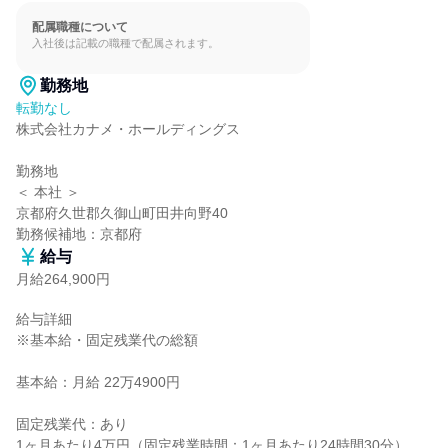
配属職種について
入社後は記載の職種で配属されます。
勤務地
転勤なし
株式会社カナメ・ホールディングス

勤務地

＜ 本社 ＞

京都府久世郡久御山町田井向野40

勤務候補地：京都府
給与
月給264,900円
給与詳細

※基本給・固定残業代の総額

基本給：月給 22万4900円

固定残業代：あり

1ヶ月あたり4万円（固定残業時間：1ヶ月あたり24時間30分）
