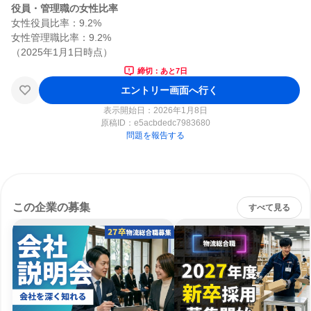
役員・管理職の女性比率
女性役員比率：9.2%

女性管理職比率：9.2%

締切：あと7日
エントリー画面へ行く
表示開始日：2026年1月8日
原稿ID：
e5acbdedc7983680
問題を報告する
この企業の募集
すべて見る