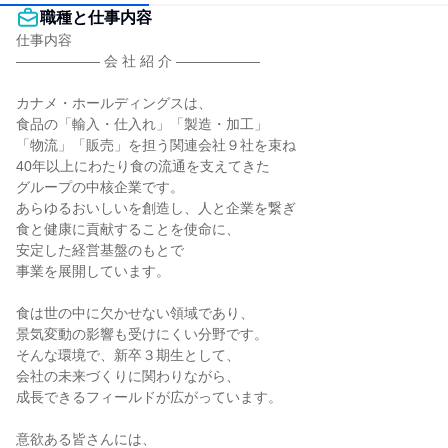
職種と仕事内容
仕事内容

―――――― 会 社 紹 介 ――――――

カナメ・ホールディングスは、

食品の「輸入・仕入れ」「製造・加工」

「物流」「販売」を担う関連会社９社を束ね

40年以上にわたり食の流通を支えてきた

グループの中核企業です。

あらゆるおいしいを創造し、人と企業を繋ぎ

食と健康に貢献することを使命に、

安定した経営基盤のもとで

事業を展開しています。

食は世の中に欠かせない領域であり、

景気変動の影響も受けにくい分野です。

そんな環境で、新卒３期生として、

会社の未来づくりに関わりながら、

成長できるフィールドが広がっています。

意欲ある皆さんには、
