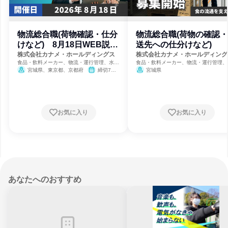
物流総合職(荷物確認・仕分
物流総合職(荷物の確認
けなど) 8月18日WEB説明
送先への仕分けなど)
会
株式会社カナメ・ホールディングス
株式会社カナメ・ホールディング
食品・飲料メーカー、物流・運行管理、水産
食品・飲料メーカー、物流・運行管理、
業
業
宮城県、東京都、京都府
締切7日
宮城県
前
お気に入り
お気に入り
あなたへのおすすめ