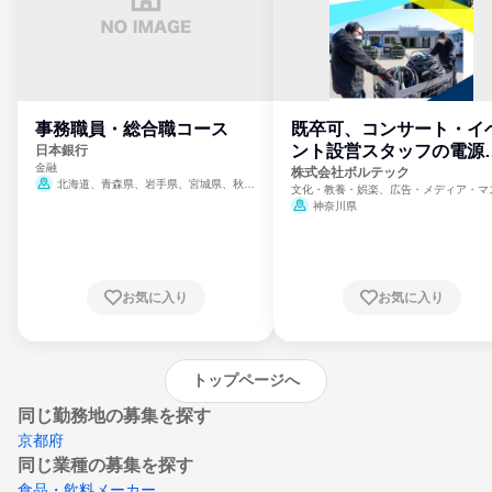
事務職員・総合職コース
既卒可、コンサート・イ
ント設営スタッフの電源
日本銀行
金融
門
株式会社ボルテック
北海道、青森県、岩手県、宮城県、秋田
文化・教養・娯楽、広告・メディア・マ
県、山形県、福島県、茨城県、群馬県、埼玉
ミ、電力・ガス・水道・エネルギー
神奈川県
県、東京都、神奈川県、新潟県、富山県、石
川県、福井県、山梨県、長野県、静岡県、愛
知県、京都府、大阪府、兵庫県、鳥取県、島
根県、岡山県、広島県、山口県、徳島県、香
川県、愛媛県、高知県、福岡県、佐賀県、長
お気に入り
お気に入り
崎県、熊本県、大分県、宮崎県、鹿児島県、
沖縄県
トップページへ
同じ勤務地の募集を探す
京都府
同じ業種の募集を探す
食品・飲料メーカー