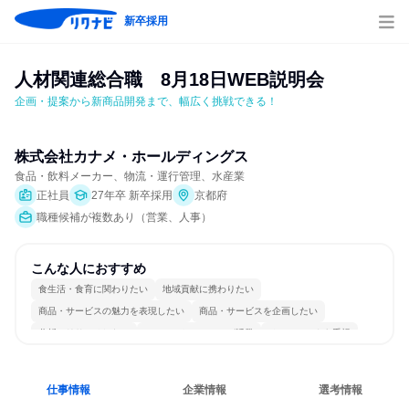
新卒採用
人材関連総合職　8月18日WEB説明会
企画・提案から新商品開発まで、幅広く挑戦できる！
株式会社カナメ・ホールディングス
食品・飲料メーカー、物流・運行管理、水産業
正社員
27年卒 新卒採用
京都府
職種候補が複数あり（営業、人事）
こんな人におすすめ
食生活・食育に関わりたい
地域貢献に携わりたい
商品・サービスの魅力を表現したい
商品・サービスを企画したい
分析・リサーチしたい
コミュニケーションが活発
チームワークを重視
多様な職種の人と関われる
若手が裁量を持てる環境
人とたくさん会話する
仕事情報
企業情報
選考情報