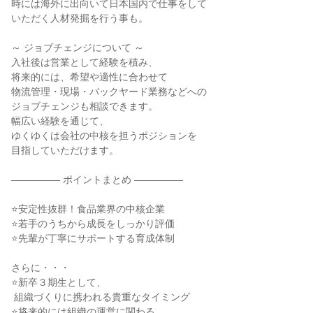
時には海外に出向いて日本国内で仕事をして

いただく人材発掘を行う事も。

～ ジョブチェンジについて ～

入社後は営業として経験を積み、

将来的には、希望や適性に合わせて

物流管理・現場・バックヤード業務などへの

ジョブチェンジも相談できます。

幅広い経験を通じて、

ゆくゆくは会社の中核を担うポジションを

目指していただけます。

――――― ポイントまとめ ―――――

⭐安定性抜群！食品業界の中核企業

⭐若手のうちから成長をしっかり評価

⭐先輩が丁寧にサポートする育成体制

さらに・・・

⭐新卒３期生として、

 組織づくりに携われる貴重なタイミング

⭐将来的には組織の運営に関わる
