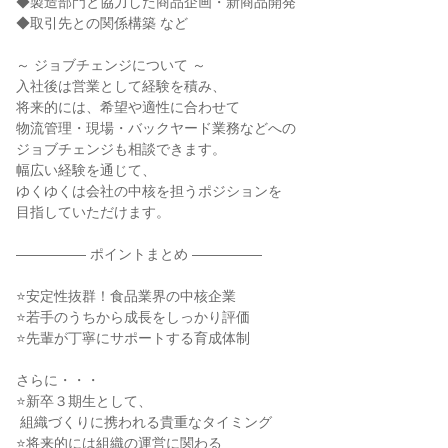
◆製造部門と協力した商品企画・新商品開発

◆取引先との関係構築 など

～ ジョブチェンジについて ～

入社後は営業として経験を積み、

将来的には、希望や適性に合わせて

物流管理・現場・バックヤード業務などへの

ジョブチェンジも相談できます。

幅広い経験を通じて、

ゆくゆくは会社の中核を担うポジションを

目指していただけます。

――――― ポイントまとめ ―――――

⭐安定性抜群！食品業界の中核企業

⭐若手のうちから成長をしっかり評価

⭐先輩が丁寧にサポートする育成体制

さらに・・・

⭐新卒３期生として、

 組織づくりに携われる貴重なタイミング

⭐将来的には組織の運営に関わる
