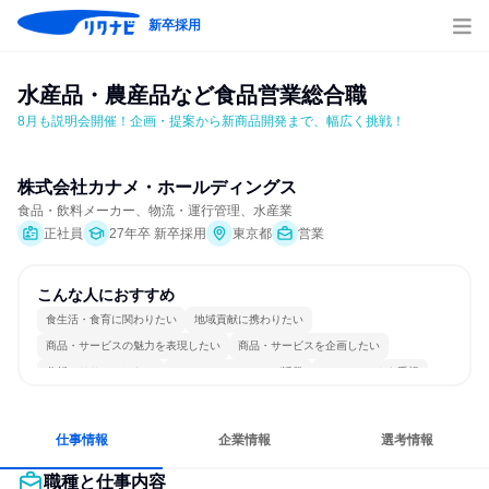
新卒採用
水産品・農産品など食品営業総合職
8月も説明会開催！企画・提案から新商品開発まで、幅広く挑戦！
株式会社カナメ・ホールディングス
食品・飲料メーカー、物流・運行管理、水産業
正社員
27年卒 新卒採用
東京都
営業
こんな人におすすめ
食生活・食育に関わりたい
地域貢献に携わりたい
商品・サービスの魅力を表現したい
商品・サービスを企画したい
分析・リサーチしたい
コミュニケーションが活発
チームワークを重視
多様な職種の人と関われる
若手が裁量を持てる環境
人とたくさん会話する
仕事情報
企業情報
選考情報
職種と仕事内容