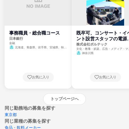
事務職員・総合職コース
既卒可、コンサート・イ
ント設営スタッフの電源
日本銀行
金融
門
株式会社ボルテック
北海道、青森県、岩手県、宮城県、秋田
文化・教養・娯楽、広告・メディア・マ
県、山形県、福島県、茨城県、群馬県、埼玉
ミ、電力・ガス・水道・エネルギー
神奈川県
県、東京都、神奈川県、新潟県、富山県、石
川県、福井県、山梨県、長野県、静岡県、愛
知県、京都府、大阪府、兵庫県、鳥取県、島
根県、岡山県、広島県、山口県、徳島県、香
川県、愛媛県、高知県、福岡県、佐賀県、長
お気に入り
お気に入り
崎県、熊本県、大分県、宮崎県、鹿児島県、
沖縄県
トップページへ
同じ勤務地の募集を探す
東京都
同じ業種の募集を探す
食品・飲料メーカー