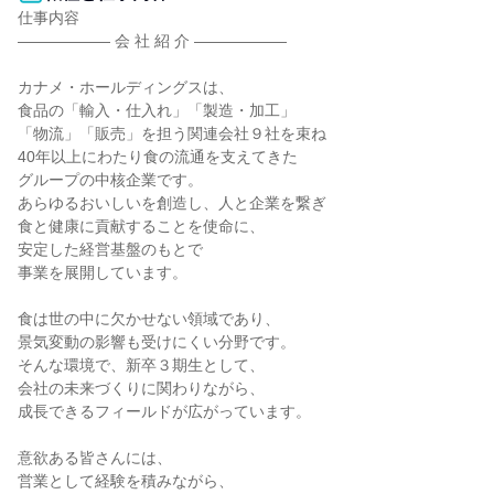
仕事内容

―――――― 会 社 紹 介 ――――――

カナメ・ホールディングスは、

食品の「輸入・仕入れ」「製造・加工」

「物流」「販売」を担う関連会社９社を束ね

40年以上にわたり食の流通を支えてきた

グループの中核企業です。

あらゆるおいしいを創造し、人と企業を繋ぎ

食と健康に貢献することを使命に、

安定した経営基盤のもとで

事業を展開しています。

食は世の中に欠かせない領域であり、

景気変動の影響も受けにくい分野です。

そんな環境で、新卒３期生として、

会社の未来づくりに関わりながら、

成長できるフィールドが広がっています。

意欲ある皆さんには、

営業として経験を積みながら、
