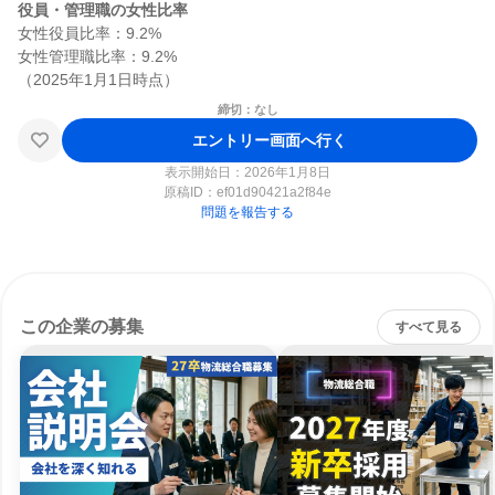
役員・管理職の女性比率
女性役員比率：9.2%

女性管理職比率：9.2%

締切：なし
エントリー画面へ行く
表示開始日：2026年1月8日
原稿ID：
ef01d90421a2f84e
問題を報告する
この企業の募集
すべて見る