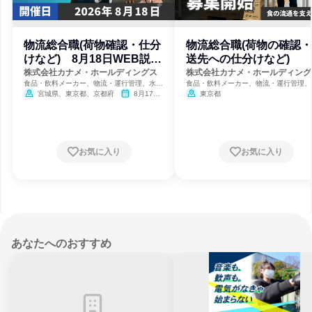
物流総合職(荷物確認・仕分
物流総合職(荷物の確認
けなど) 8月18日WEB説明
送先への仕分けなど)
会
株式会社カナメ・ホールディングス
株式会社カナメ・ホールディング
食品・飲料メーカー、物流・運行管理、水産
食品・飲料メーカー、物流・運行管理、
業
業
宮城県、東京都、京都府
8月17日
東京都
締切
お気に入り
お気に入り
あなたへのおすすめ