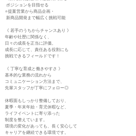
 ポジションを目指せる

⭐提案営業から商品企画・

 新商品開発まで幅広く挑戦可能

《 若手のうちからチャンスあり 》

年齢や社歴に関係なく、

日々の成長を正当に評価。

成長に応じて、責任ある役割にも

挑戦できるフィールドです！

《 丁寧な育成と働きやすさ 》

基本的な業務の流れから

コミュニケーション方法まで、

先輩スタッフが丁寧にフォロー◎

休暇面もしっかり整備しており、

夏季・年末年始・育児休暇など、

ライフイベントに寄り添った

制度を整えています。

環境の変化があっても、長く安心して

キャリアを継続できる環境です。