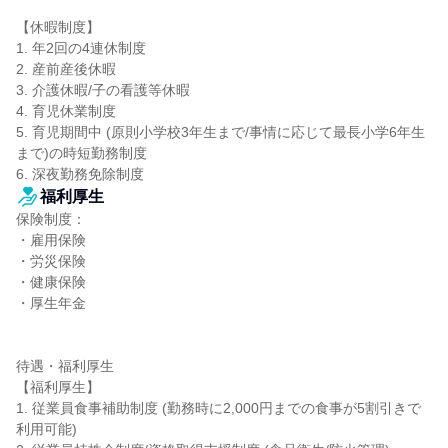
【休暇制度】

1. 年2回の4連休制度

2. 産前産後休暇

3. 介護休暇/子の看護等休暇

4. 育児休業制度

5. 育児期間中 (原則小学校3年生まで/事情に応じて最長小学6年生
まで)の時短勤務制度

6. 深夜勤務免除制度
福利厚生
保険制度：

・雇用保険

・労災保険

・健康保険

・厚生年金

待遇・福利厚生

【福利厚生】

1. 従業員食事補助制度 (勤務時に2,000円までの食事が5割引きで
利用可能)
