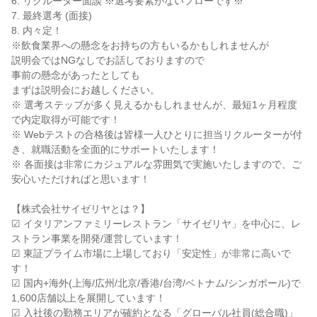
6. リクルーター面談 ※選考要素がないフローです※

7. 最終選考 (面接)

8. 内々定！

※飲食業界への懸念をお持ちの方もいるかもしれませんが

説明会ではNGなしでお話しておりますので

事前の懸念があったとしても

まずは説明会にお越しください。

※ 選考ステップが多く見えるかもしれませんが、最短1ヶ月程度
で内定取得が可能です！

※ Webテストの合格後は皆様一人ひとりに担当リクルーターが付
き、就職活動を全面的にサポートいたします！

※ 各面接は非常にカジュアルな雰囲気で実施いたしますので、ご
安心いただければと思います！

【株式会社サイゼリヤとは？】

☑ イタリアンファミリーレストラン「サイゼリヤ」を中心に、レ
ストラン事業を開発/運営しています！

☑ 東証プライム市場に上場しており「安定性」が非常に高いで
す！

☑ 国内+海外(上海/広州/北京/香港/台湾/ベトナム/シンガポール)で
1,600店舗以上を展開しています！

☑ 入社後の勤務エリアが確約となる「グローバル社員(総合職)」