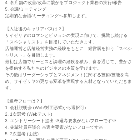
4. 各店舗の改善/改革に繋がるプロジェクト業務の実行/報告

5. 会議/ミーティング

定期的な会議/ミーティングへ参加します。

【入社後のキャリアパスは？】

サイゼリヤのロマンとビジョンの実現に向けて、挑戦し続ける
「スペシャリスト」を目指していただきます。

店舗運営と店舗経営実務の経験をもとに、経営層を担う「スペシ
ャリスト」を目指します。

最初は店舗でサービスと調理の経験を積み、食を通じて、豊かさ
を提供する私たちのビジネスの本質を学びます。

その後はリーダーシップとマネジメントに関する技術/技能を高
め、サイゼリヤの更なる変革を実現する人材となっていただきま
す。

【選考フローは？】

1. 会社説明会 (Web/対面形式から選択可)

2. 1次選考 (Webテスト)

3. エントリーシート提出 ※選考要素がないフローです※

4. 先輩社員座談会 ※選考要素がないフローです※

5. 2次選考 (面接)
