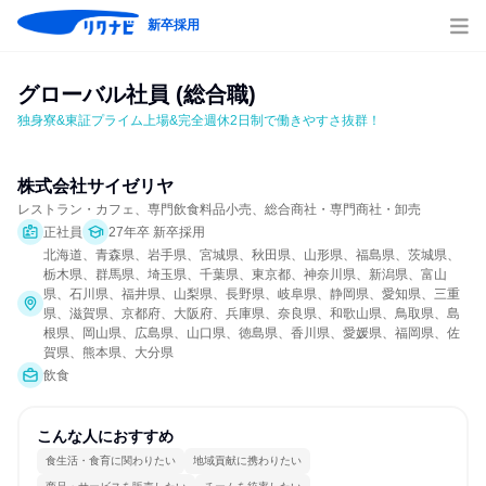
新卒採用
グローバル社員 (総合職)
独身寮&東証プライム上場&完全週休2日制で働きやすさ抜群！
株式会社サイゼリヤ
レストラン・カフェ、専門飲食料品小売、総合商社・専門商社・卸売
正社員
27年卒 新卒採用
北海道、青森県、岩手県、宮城県、秋田県、山形県、福島県、茨城県、
栃木県、群馬県、埼玉県、千葉県、東京都、神奈川県、新潟県、富山
県、石川県、福井県、山梨県、長野県、岐阜県、静岡県、愛知県、三重
県、滋賀県、京都府、大阪府、兵庫県、奈良県、和歌山県、鳥取県、島
根県、岡山県、広島県、山口県、徳島県、香川県、愛媛県、福岡県、佐
賀県、熊本県、大分県
飲食
こんな人におすすめ
食生活・食育に関わりたい
地域貢献に携わりたい