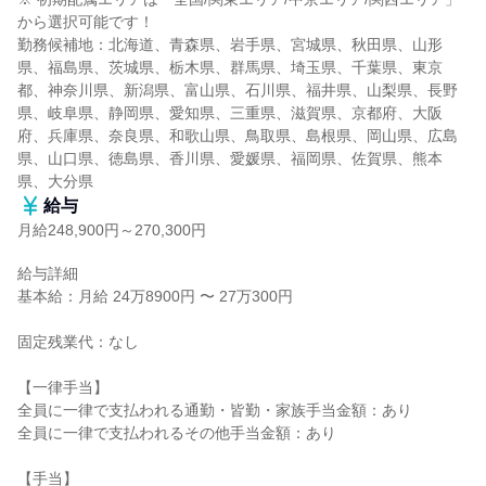
から選択可能です！

勤務候補地：北海道、青森県、岩手県、宮城県、秋田県、山形
県、福島県、茨城県、栃木県、群馬県、埼玉県、千葉県、東京
都、神奈川県、新潟県、富山県、石川県、福井県、山梨県、長野
県、岐阜県、静岡県、愛知県、三重県、滋賀県、京都府、大阪
府、兵庫県、奈良県、和歌山県、鳥取県、島根県、岡山県、広島
県、山口県、徳島県、香川県、愛媛県、福岡県、佐賀県、熊本
県、大分県
給与
月給248,900円～270,300円
給与詳細

基本給：月給 24万8900円 〜 27万300円

固定残業代：なし

【一律手当】

全員に一律で支払われる通勤・皆勤・家族手当金額：あり

全員に一律で支払われるその他手当金額：あり

【手当】
