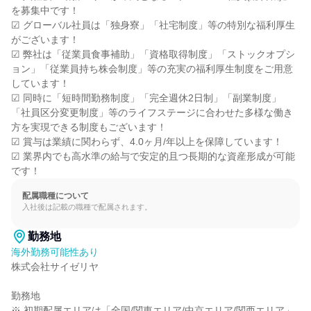
を募集中です！

☑ グローバル社員は「独身寮」「社宅制度」等の特別な福利厚生
がございます！

☑ 弊社は「従業員食事補助」「資格取得制度」「ストックオプシ
ョン」「従業員持ち株会制度」等の充実の福利厚生制度をご用意
しています！

☑ 同時に「短時間勤務制度」「完全週休2日制」「副業制度」
「社員区分変更制度」等のライフステージに合わせた多様な働き
方を実現できる制度もございます！

☑ 賞与は業績に関わらず、4.0ヶ月/年以上を保障しています！

☑ 業界内でも高水準の給与で安定的且つ長期的な資産形成が可能
です！
配属職種について
入社後は記載の職種で配属されます。
勤務地
海外勤務可能性あり
株式会社サイゼリヤ

勤務地

※ 初期配属エリアは「全国/関東エリア/中京エリア/関西エリア」