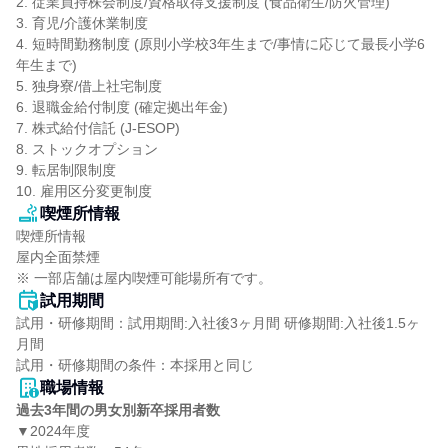
2. 従業員持株会制度/資格取得支援制度 (食品衛生/防火管理)

3. 育児/介護休業制度

4. 短時間勤務制度 (原則小学校3年生まで/事情に応じて最長小学6
年生まで)

5. 独身寮/借上社宅制度

6. 退職金給付制度 (確定拠出年金)

7. 株式給付信託 (J-ESOP)

8. ストックオプション

9. 転居制限制度

10. 雇用区分変更制度
喫煙所情報
喫煙所情報

屋内全面禁煙

※ 一部店舗は屋内喫煙可能場所有です。
試用期間
試用・研修期間：試用期間:入社後3ヶ月間 研修期間:入社後1.5ヶ
月間

職場情報
過去3年間の男女別新卒採用者数
▼2024年度
