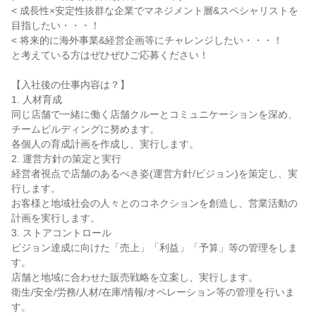
< 成長性×安定性抜群な企業でマネジメント層&スペシャリストを
目指したい・・・！

< 将来的に海外事業&経営企画等にチャレンジしたい・・・！

と考えている方はぜひぜひご応募ください！

【入社後の仕事内容は？】

1. 人材育成

同じ店舗で一緒に働く店舗クルーとコミュニケーションを深め、
チームビルディングに努めます。

各個人の育成計画を作成し、実行します。

2. 運営方針の策定と実行

経営者視点で店舗のあるべき姿(運営方針/ビジョン)を策定し、実
行します。

お客様と地域社会の人々とのコネクションを創造し、営業活動の
計画を実行します。

3. ストアコントロール

ビジョン達成に向けた「売上」「利益」「予算」等の管理をしま
す。

店舗と地域に合わせた販売戦略を立案し、実行します。

衛生/安全/労務/人材/在庫/情報/オペレーション等の管理を行いま
す。
