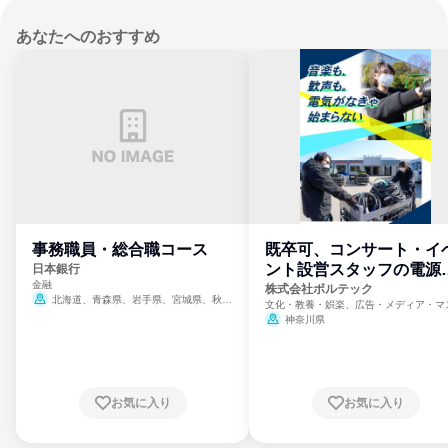
あなたへのおすすめ
事務職員・総合職コース
既卒可、コンサート・イ
ント設営スタッフの電源
日本銀行
金融
門
株式会社ボルテック
北海道、青森県、岩手県、宮城県、秋田
文化・教養・娯楽、広告・メディア・マ
県、山形県、福島県、茨城県、群馬県、埼玉
ミ、電力・ガス・水道・エネルギー
神奈川県
県、東京都、神奈川県、新潟県、富山県、石
川県、福井県、山梨県、長野県、静岡県、愛
知県、京都府、大阪府、兵庫県、鳥取県、島
根県、岡山県、広島県、山口県、徳島県、香
川県、愛媛県、高知県、福岡県、佐賀県、長
お気に入り
お気に入り
崎県、熊本県、大分県、宮崎県、鹿児島県、
沖縄県