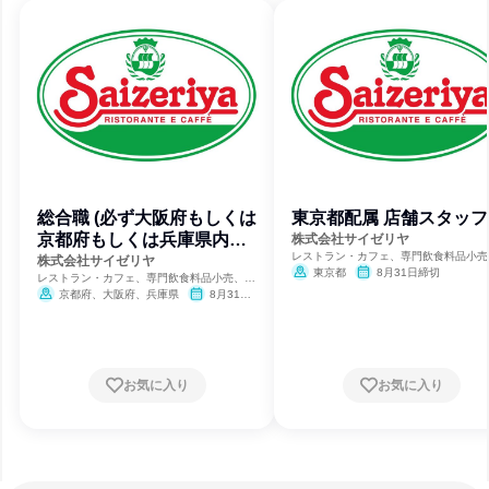
総合職 (必ず大阪府もしくは
東京都配属 店舗スタッフ
京都府もしくは兵庫県内店
株式会社サイゼリヤ
レストラン・カフェ、専門飲食料品小売
舗配属)
株式会社サイゼリヤ
合商社・専門商社・卸売
東京都
8月31日締切
レストラン・カフェ、専門飲食料品小売、総
合商社・専門商社・卸売
京都府、大阪府、兵庫県
8月31日
締切
お気に入り
お気に入り