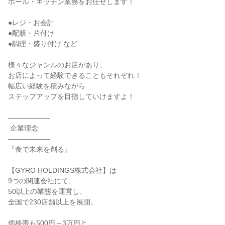
ホール・キッチン業務をお任せします！

●レジ・お会計

●配膳・片付け

●調理・盛り付け など

様々なジャンルのお店があり、

お店によって経験できることもそれぞれ！

幅広い経験を積みながら

ステップアップを目指していけますよ！

――――――

 企業理念

――――――

『食で未来を創る』

【GYRO HOLDINGS株式会社】は

9つの関連会社にて、

50以上の業態を運営し、

全国で230店舗以上を展開。

価格帯も500円～3万円と、
