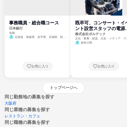
事務職員・総合職コース
既卒可、コンサート・イ
ント設営スタッフの電源
日本銀行
金融
門
株式会社ボルテック
北海道、青森県、岩手県、宮城県、秋田
文化・教養・娯楽、広告・メディア・マ
県、山形県、福島県、茨城県、群馬県、埼玉
ミ、電力・ガス・水道・エネルギー
神奈川県
県、東京都、神奈川県、新潟県、富山県、石
川県、福井県、山梨県、長野県、静岡県、愛
知県、京都府、大阪府、兵庫県、鳥取県、島
根県、岡山県、広島県、山口県、徳島県、香
川県、愛媛県、高知県、福岡県、佐賀県、長
お気に入り
お気に入り
崎県、熊本県、大分県、宮崎県、鹿児島県、
沖縄県
トップページへ
同じ勤務地の募集を探す
大阪府
同じ業種の募集を探す
レストラン・カフェ
同じ職種の募集を探す