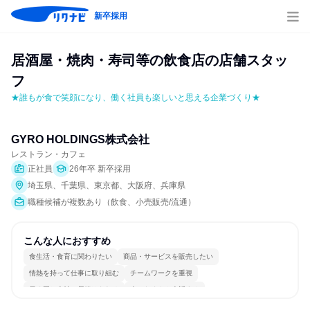
新卒採用
居酒屋・焼肉・寿司等の飲食店の店舗スタッ
フ
★誰もが食で笑顔になり、働く社員も楽しいと思える企業づくり★
GYRO HOLDINGS株式会社
レストラン・カフェ
正社員
26年卒 新卒採用
埼玉県、千葉県、東京都、大阪府、兵庫県
職種候補が複数あり（飲食、小売販売/流通）
こんな人におすすめ
食生活・食育に関わりたい
商品・サービスを販売したい
情熱を持って仕事に取り組む
チームワークを重視
長く同じ会社に居続けられる
人とたくさん会話する