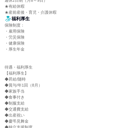
週休2日制（月8～9日）

★有給休暇

★産前産後・育児・介護休暇
福利厚生
保険制度：

・雇用保険

・労災保険

・健康保険

・厚生年金

待遇・福利厚生

【福利厚生】

◆昇給/随時

◆賞与/年1回（8月）

◆家族手当

◆食事付き

◆制服支給

◆交通費支給

◆出産祝い

◆慶弔見舞金

◆独立支援制度