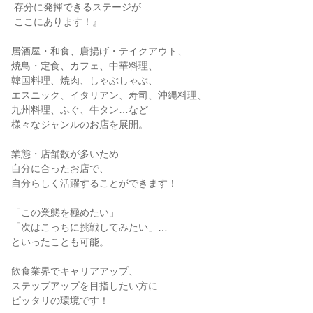
 存分に発揮できるステージが

 ここにあります！』

居酒屋・和食、唐揚げ・テイクアウト、

焼鳥・定食、カフェ、中華料理、

韓国料理、焼肉、しゃぶしゃぶ、

エスニック、イタリアン、寿司、沖縄料理、

九州料理、ふぐ、牛タン…など

様々なジャンルのお店を展開。

業態・店舗数が多いため

自分に合ったお店で、

自分らしく活躍することができます！

「この業態を極めたい」

「次はこっちに挑戦してみたい」…

といったことも可能。

飲食業界でキャリアアップ、

ステップアップを目指したい方に

ピッタリの環境です！
