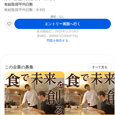
有給取得平均日数
締切：なし
エントリー画面へ行く
表示開始日：2025年11月19日
原稿ID：
d66687d336b972da
問題を報告する
この企業の募集
すべて見る