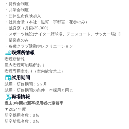
・持株会制度

・共済会制度

・団体生命保険加入

・社員食堂（本社・滋賀・宇都宮・花巻のみ）

・独身寮（月額\25,000）

・スポーツ施設(ナイター野球場、テニスコート、サッカー場) ※
一部拠点のみ

・各種クラブ活動やレクリエーション
喫煙所情報
喫煙所情報

屋内喫煙可能場所あり

喫煙専用室あり（室内飲食禁止）
試用期間
試用・研修期間：5ヶ月

職場情報
過去3年間の新卒採用者の定着率
▼2024年度

新卒採用者数：8名

新卒離職者数：0名
