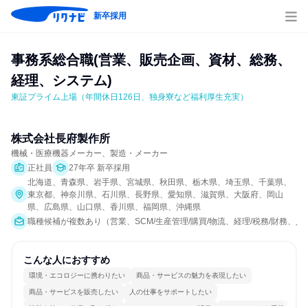
新卒採用
事務系総合職(営業、販売企画、資材、総務、
経理、システム)
東証プライム上場（年間休日126日、独身寮など福利厚生充実）
株式会社長府製作所
機械・医療機器メーカー、製造・メーカー
正社員
27年卒 新卒採用
北海道、青森県、岩手県、宮城県、秋田県、栃木県、埼玉県、千葉県、
東京都、神奈川県、石川県、長野県、愛知県、滋賀県、大阪府、岡山
県、広島県、山口県、香川県、福岡県、沖縄県
職種候補が複数あり（営業、SCM/生産管理/購買/物流、経理/税務/財務、人
こんな人におすすめ
環境・エコロジーに携わりたい
商品・サービスの魅力を表現したい
商品・サービスを販売したい
人の仕事をサポートしたい