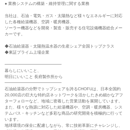
● 業務システムの構築・維持管理に関する業務

当社は、石油・電気・ガス・太陽熱など様々なエネルギーに対応
した各種給湯機器、空調・暖房機器、

ソーラー機器などを開発・製造・販売する住宅設備機器総合メー
カーです。

◆石油給湯器・太陽熱温水器の生産シェア全国トップクラス

◆東証プライム上場企業

━━━━━━━━━━━━━━

暮らしにいいこと、

明日にいいこと 長府製作所から

━━━━━━━━━━━━━━

石油給湯器の分野でトップシェアを誇るCHOFUは、日本全国約
20,000店の巨大な特約店ネットワークを活かしたきめ細かなアフ
ターフォローなど、地域に密着した営業活動を展開しています。

また、様々な熱源に対応した給湯機器や、空調・暖房機器、シス
テムバス・キッチンなど多彩な商品の研究開発を積極的に行って
います。

地球環境の保全に配慮しながら、常に技術革新にチャレンジし、