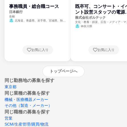
事務職員・総合職コース
既卒可、コンサート・イ
ント設営スタッフの電源
日本銀行
金融
門
株式会社ボルテック
北海道、青森県、岩手県、宮城県、秋田
文化・教養・娯楽、広告・メディア・マ
県、山形県、福島県、茨城県、群馬県、埼玉
ミ、電力・ガス・水道・エネルギー
神奈川県
県、東京都、神奈川県、新潟県、富山県、石
川県、福井県、山梨県、長野県、静岡県、愛
知県、京都府、大阪府、兵庫県、鳥取県、島
根県、岡山県、広島県、山口県、徳島県、香
川県、愛媛県、高知県、福岡県、佐賀県、長
お気に入り
お気に入り
崎県、熊本県、大分県、宮崎県、鹿児島県、
沖縄県
トップページへ
同じ勤務地の募集を探す
東京都
同じ業種の募集を探す
機械・医療機器メーカー
その他（製造・メーカー）
同じ職種の募集を探す
営業
SCM/生産管理/購買/物流