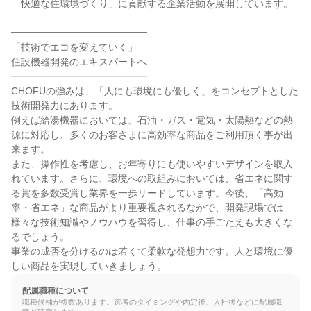
「快適な住環境づくり」に貢献する企業活動を展開しています。

━━━━━━━━━━━━━━

「技術でエコを変えていく」

住設機器開発のエキスパートへ

━━━━━━━━━━━━━━

CHOFUの強みは、「人にも環境にも優しく」をコンセプトとした
技術開発力にあります。

例えば給湯機器においては、石油・ガス・電気・太陽熱などの熱
源に対応し、多くのお客さまに高効率な商品をご利用頂く事が出
来ます。

また、操作性を考慮し、お年寄りにも使いやすいデザインを取入
れています。さらに、環境への取組みにおいては、省エネに関す
る賞を多数受賞し業界を一歩リードしています。今後、「高効
率・省エネ」な商品がより重要視されるなかで、開発現場では
様々な技術知識やノウハウを習得し、仕事の手ごたえも大きくな
るでしょう。

事業の成否を分けるのは若くて柔軟な発想力です。人と環境に優
しい商品を実現していきましょう。
配属職種について
職種候補が複数あります。選考のタイミングや内定後、入社後などに配属職