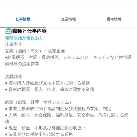
情熱を持って仕事に取り組む
コミュニケーションが活発
チームワークを重視
長く同じ会社に居続けられる
日常的に外国語を使用する
人とたくさん会話する
仕事情報
企業情報
選考情報
職種と仕事内容
職種候補が複数あり
仕事内容

営業（国内・海外）・販売企画

●給湯機器、空調・暖房機器、システムバス・キッチンなど住宅設
備機器の提案営業

資材調達

● 資材購入計画及び支払手続きに関する業務

● 資材の購買、受入、払出、保管に関する業務

総務（総務、経理、情報システム）

● 事業活動全般に関する諸制度及び諸規程の立案、制定

● 人事、給与、社会保険、福利厚生、安全衛生、教育に関する業
務

● 現金、預金、手形及び有価証券の取扱い

● 決算並びに税務申告に関する業務
