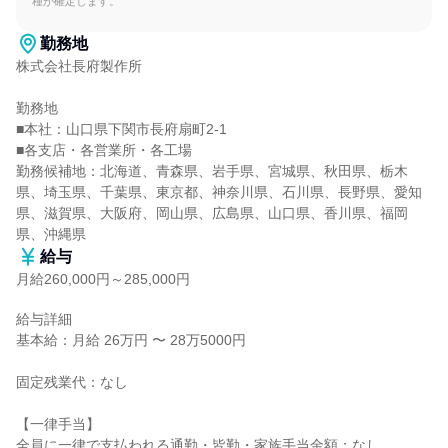
種が確定します。
勤務地
株式会社長府製作所

勤務地

■本社：山口県下関市長府扇町2-1

■各支店・各営業所・各工場

勤務候補地：北海道、青森県、岩手県、宮城県、秋田県、栃木
県、埼玉県、千葉県、東京都、神奈川県、石川県、長野県、愛知
県、滋賀県、大阪府、岡山県、広島県、山口県、香川県、福岡
県、沖縄県
給与
月給260,000円～285,000円
給与詳細

基本給：月給 26万円 〜 28万5000円

固定残業代：なし

【一律手当】

全員に一律で支払われる通勤・皆勤・家族手当金額：なし
