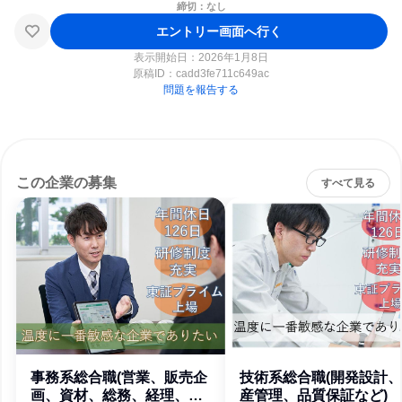
締切：なし
エントリー画面へ行く
表示開始日：2026年1月8日
原稿ID：
cadd3fe711c649ac
問題を報告する
この企業の募集
すべて見る
事務系総合職(営業、販売企
技術系総合職(開発設計
画、資材、総務、経理、シ
産管理、品質保証など)