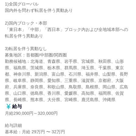
1)全国グローバル

国内外を問わず転居を伴う異動あり

2)国内ブロック・本部

「東日本」「中部」「西日本」ブロック内および全地域本部への
転居を伴う異動あり

3)転居を伴う異動なし

募集地区：首都圏/中部圏/関西圏

勤務候補地：北海道、青森県、岩手県、宮城県、秋田県、山形
県、福島県、茨城県、栃木県、群馬県、埼玉県、千葉県、東京
都、神奈川県、新潟県、富山県、石川県、福井県、山梨県、長野
県、岐阜県、静岡県、愛知県、三重県、滋賀県、京都府、大阪
府、兵庫県、奈良県、和歌山県、鳥取県、島根県、岡山県、広島
県、山口県、徳島県、香川県、愛媛県、高知県、福岡県、佐賀
県、長崎県、熊本県、大分県、宮崎県、鹿児島県、沖縄県
給与
月給290,000円～320,000円
給与詳細

基本給：月給 29万円 〜 32万円
