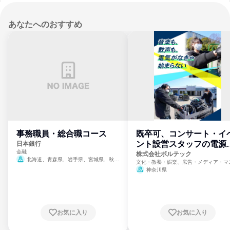
あなたへのおすすめ
事務職員・総合職コース
既卒可、コンサート・イ
ント設営スタッフの電源
日本銀行
金融
門
株式会社ボルテック
北海道、青森県、岩手県、宮城県、秋田
文化・教養・娯楽、広告・メディア・マ
県、山形県、福島県、茨城県、群馬県、埼玉
ミ、電力・ガス・水道・エネルギー
神奈川県
県、東京都、神奈川県、新潟県、富山県、石
川県、福井県、山梨県、長野県、静岡県、愛
知県、京都府、大阪府、兵庫県、鳥取県、島
根県、岡山県、広島県、山口県、徳島県、香
川県、愛媛県、高知県、福岡県、佐賀県、長
お気に入り
お気に入り
崎県、熊本県、大分県、宮崎県、鹿児島県、
沖縄県