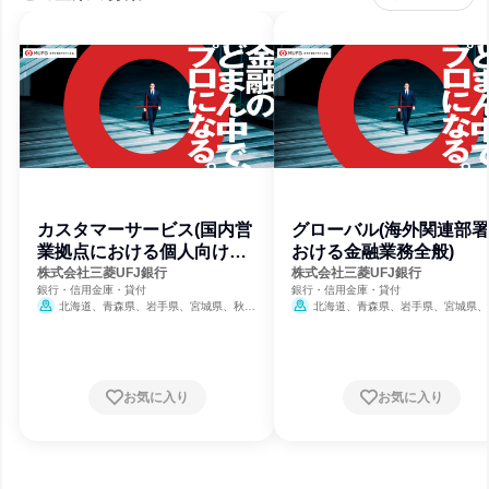
カスタマーサービス(国内営
グローバル(海外関連部
業拠点における個人向け金
おける金融業務全般)
融業務)
株式会社三菱UFJ銀行
株式会社三菱UFJ銀行
銀行・信用金庫・貸付
銀行・信用金庫・貸付
北海道、青森県、岩手県、宮城県、秋田
北海道、青森県、岩手県、宮城県、
県、山形県、福島県、茨城県、栃木県、群馬
県、山形県、福島県、茨城県、栃木県、
県、埼玉県、千葉県、東京都、神奈川県、新
県、埼玉県、千葉県、東京都、神奈川県
潟県、富山県、石川県、福井県、山梨県、長
潟県、富山県、石川県、福井県、山梨県
野県、岐阜県、静岡県、愛知県、三重県、滋
野県、岐阜県、静岡県、愛知県、三重県
賀県、京都府、大阪府、兵庫県、奈良県、和
賀県、京都府、大阪府、兵庫県、奈良県
お気に入り
お気に入り
歌山県、鳥取県、島根県、岡山県、広島県、
歌山県、鳥取県、島根県、岡山県、広島
山口県、徳島県、香川県、愛媛県、高知県、
山口県、徳島県、香川県、愛媛県、高知
福岡県、佐賀県、長崎県、熊本県、大分県、
福岡県、佐賀県、長崎県、熊本県、大分
宮崎県、鹿児島県、沖縄県
宮崎県、鹿児島県、沖縄県