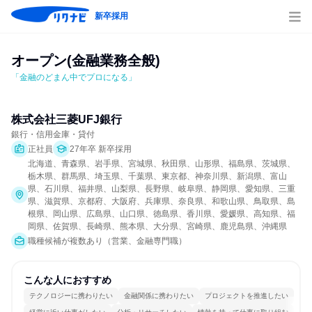
新卒採用
オープン(金融業務全般)
「金融のどまん中でプロになる」
株式会社三菱UFJ銀行
銀行・信用金庫・貸付
正社員
27年卒 新卒採用
北海道、青森県、岩手県、宮城県、秋田県、山形県、福島県、茨城県、
栃木県、群馬県、埼玉県、千葉県、東京都、神奈川県、新潟県、富山
県、石川県、福井県、山梨県、長野県、岐阜県、静岡県、愛知県、三重
県、滋賀県、京都府、大阪府、兵庫県、奈良県、和歌山県、鳥取県、島
根県、岡山県、広島県、山口県、徳島県、香川県、愛媛県、高知県、福
岡県、佐賀県、長崎県、熊本県、大分県、宮崎県、鹿児島県、沖縄県
職種候補が複数あり（営業、金融専門職）
こんな人におすすめ
テクノロジーに携わりたい
金融関係に携わりたい
プロジェクトを推進したい