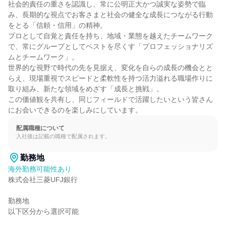
社会的責任の重さを認識し、常に公明正大かつ誠実な姿勢で臨
み、長期的な視点でお客さまと社会の健全な成長につながる行動
をとる「信頼・信用」の精神。

プロとして自覚と責任を持ち、地域・業態を越えたチームワーク
で、常にグループとしてベストを尽くす「プロフェッショナリズ
ムとチームワーク」。

世界的な視野で時代の先を見据え、変化を自らの成長の機会とと
らえ、現場重視でスピードと柔軟性を持つ活力溢れる職場作りに
取り組み、新たな領域をめざす「成長と挑戦」。

この価値観を共有し、同じフィールドで活躍したいという皆さん
にお会いできるのを楽しみにしています。
配属職種について
入社後は記載の職種で配属されます。
勤務地
海外勤務可能性あり
株式会社三菱UFJ銀行

勤務地

以下区分から選択可能
