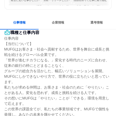
経営に近い仕事がしたい
分析・リサーチしたい
情熱を持って仕事に取り組む
コミュニケーションが活発
グローバル志向が強い
多様な職種の人と関われる
仕事情報
企業情報
選考情報
職種と仕事内容
仕事内容

【当行について】

MUFGはお客さま・社会へ貢献するため、世界を舞台に成長と挑
戦を続けるグローバル企業です。

「世界が進むチカラになる。」変化する時代のニーズに合わせ、
従来の銀行の枠にとどまることなく、

グループの総合力を活かした、幅広いソリューションを展開。
MUFGにしかできないやり方で、世界の役に立ちたいと思ってい
ます。

私たちが求める仲間は、お客さま・社会のために「やりたい」こ
とがある人。変化を恐れず、成長と挑戦を続ける人です。

その想いにMUFGは「やりたい」ことが「できる」環境を用意し
て応えます。

この世界の課題全てが、私たちの事業領域です。MUFGで個性を
発揮し、あなたの未来を輝かせてください。
