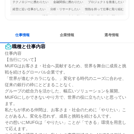
テクノロジーに携わりたい
金融関係に携わりたい
プロジェクトを推進したい
経営に近い仕事がしたい
分析・リサーチしたい
情熱を持って仕事に取り組む
コミュニケーションが活発
グローバル志向が強い
多様な職種の人と関われる
仕事情報
企業情報
選考情報
職種と仕事内容
仕事内容

【当行について】

MUFGはお客さま・社会へ貢献するため、世界を舞台に成長と挑
戦を続けるグローバル企業です。

「世界が進むチカラになる。」変化する時代のニーズに合わせ、
従来の銀行の枠にとどまることなく、

グループの総合力を活かした、幅広いソリューションを展開。
MUFGにしかできないやり方で、世界の役に立ちたいと思ってい
ます。

私たちが求める仲間は、お客さま・社会のために「やりたい」こ
とがある人。変化を恐れず、成長と挑戦を続ける人です。

その想いにMUFGは「やりたい」ことが「できる」環境を用意し
て応えます。
