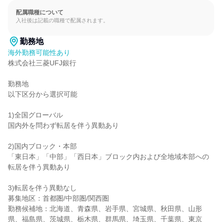
配属職種について
入社後は記載の職種で配属されます。
勤務地
海外勤務可能性あり
株式会社三菱UFJ銀行

勤務地

以下区分から選択可能

1)全国グローバル

国内外を問わず転居を伴う異動あり

2)国内ブロック・本部

「東日本」「中部」「西日本」ブロック内および全地域本部への
転居を伴う異動あり

3)転居を伴う異動なし

募集地区：首都圏/中部圏/関西圏

勤務候補地：北海道、青森県、岩手県、宮城県、秋田県、山形
県、福島県、茨城県、栃木県、群馬県、埼玉県、千葉県、東京