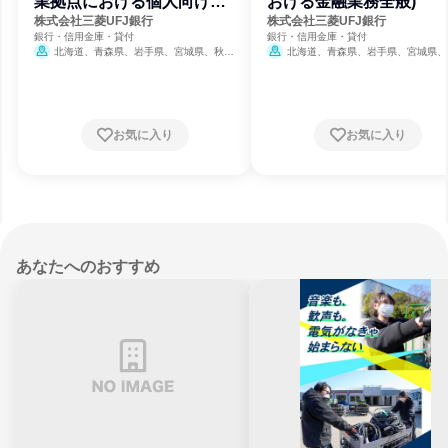
業拠点における個人向け金
おける金融業務全般)
融業務)
株式会社三菱UFJ銀行
株式会社三菱UFJ銀行
銀行・信用金庫・貸付
銀行・信用金庫・貸付
北海道、青森県、岩手県、宮城県、秋田
北海道、青森県、岩手県、宮城県、
県、山形県、福島県、茨城県、栃木県、群馬
県、山形県、福島県、茨城県、栃木県、
県、埼玉県、千葉県、東京都、神奈川県、新
県、埼玉県、千葉県、東京都、神奈川県
潟県、富山県、石川県、福井県、山梨県、長
潟県、富山県、石川県、福井県、山梨県
野県、岐阜県、静岡県、愛知県、三重県、滋
野県、岐阜県、静岡県、愛知県、三重県
賀県、京都府、大阪府、兵庫県、奈良県、和
賀県、京都府、大阪府、兵庫県、奈良県
お気に入り
お気に入り
歌山県、鳥取県、島根県、岡山県、広島県、
歌山県、鳥取県、島根県、岡山県、広島
山口県、徳島県、香川県、愛媛県、高知県、
山口県、徳島県、香川県、愛媛県、高知
福岡県、佐賀県、長崎県、熊本県、大分県、
福岡県、佐賀県、長崎県、熊本県、大分
宮崎県、鹿児島県、沖縄県
宮崎県、鹿児島県、沖縄県
あなたへのおすすめ