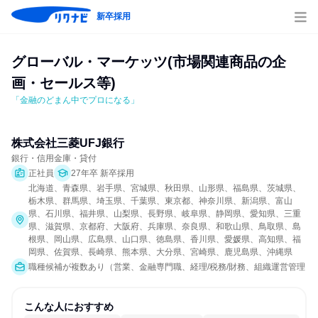
新卒採用
グローバル・マーケッツ(市場関連商品の企
画・セールス等)
「金融のどまん中でプロになる」
株式会社三菱UFJ銀行
銀行・信用金庫・貸付
正社員
27年卒 新卒採用
北海道、青森県、岩手県、宮城県、秋田県、山形県、福島県、茨城県、
栃木県、群馬県、埼玉県、千葉県、東京都、神奈川県、新潟県、富山
県、石川県、福井県、山梨県、長野県、岐阜県、静岡県、愛知県、三重
県、滋賀県、京都府、大阪府、兵庫県、奈良県、和歌山県、鳥取県、島
根県、岡山県、広島県、山口県、徳島県、香川県、愛媛県、高知県、福
岡県、佐賀県、長崎県、熊本県、大分県、宮崎県、鹿児島県、沖縄県
職種候補が複数あり（営業、金融専門職、経理/税務/財務、組織運営管理・
こんな人におすすめ