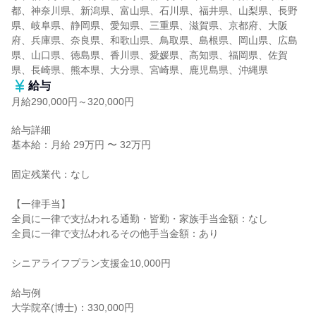
都、神奈川県、新潟県、富山県、石川県、福井県、山梨県、長野
県、岐阜県、静岡県、愛知県、三重県、滋賀県、京都府、大阪
府、兵庫県、奈良県、和歌山県、鳥取県、島根県、岡山県、広島
県、山口県、徳島県、香川県、愛媛県、高知県、福岡県、佐賀
県、長崎県、熊本県、大分県、宮崎県、鹿児島県、沖縄県
給与
月給290,000円～320,000円
給与詳細

基本給：月給 29万円 〜 32万円

固定残業代：なし

【一律手当】

全員に一律で支払われる通勤・皆勤・家族手当金額：なし

全員に一律で支払われるその他手当金額：あり

シニアライフプラン支援金10,000円

給与例

大学院卒(博士)：330,000円
