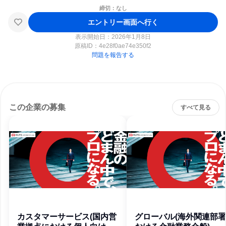
締切：なし
エントリー画面へ行く
表示開始日：2026年1月8日
原稿ID：
4e28f0ae74e350f2
問題を報告する
この企業の募集
すべて見る
カスタマーサービス(国内営
グローバル(海外関連部