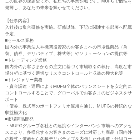
この世界の課題全てが、私たちの事業領域です。MUFGで個性を
発揮し、あなたの未来を輝かせてください。

【仕事内容】

入社後は集合研修を実施。研修以降、下記に関連する部署へ配属
予定。

■セールス業務

国内外の事業法人や機関投資家のお客さまへの市場性商品（為
替、債券、デリバティブ、株式等）やソリューションの提供等

■トレーディング業務

国内外のお客さまからの注文に基づく市場取引の執行、高度な市
場分析に基づく適切なリスクコントロールと収益の極大化等

■トレジャリー業務

・資金調達・運用によりMUFG全体のバランスシートを安定的に
コントロールすることで、グローバルでお客さまのビジネスをサ
ポート

・債券、株式等のポートフォリオ運用を通じ、MUFGの持続的な
収益極大化

■市場商品開発

・MUFGグループ各社との連携やインターバンク市場へのアクセ
スにより、多様化するお客さまのニーズに対応した商品（国内外
の株式・債券から各種デリバティブを内包した仕組債・仕組ロー