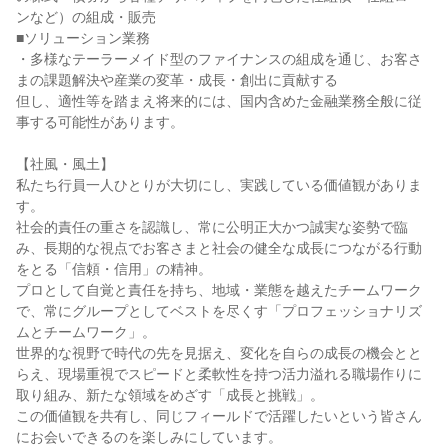
ンなど）の組成・販売

■ソリューション業務

・多様なテーラーメイド型のファイナンスの組成を通じ、お客さ
まの課題解決や産業の変革・成長・創出に貢献する

但し、適性等を踏まえ将来的には、国内含めた金融業務全般に従
事する可能性があります。

【社風・風土】

私たち行員一人ひとりが大切にし、実践している価値観がありま
す。

社会的責任の重さを認識し、常に公明正大かつ誠実な姿勢で臨
み、長期的な視点でお客さまと社会の健全な成長につながる行動
をとる「信頼・信用」の精神。

プロとして自覚と責任を持ち、地域・業態を越えたチームワーク
で、常にグループとしてベストを尽くす「プロフェッショナリズ
ムとチームワーク」。

世界的な視野で時代の先を見据え、変化を自らの成長の機会とと
らえ、現場重視でスピードと柔軟性を持つ活力溢れる職場作りに
取り組み、新たな領域をめざす「成長と挑戦」。

この価値観を共有し、同じフィールドで活躍したいという皆さん
にお会いできるのを楽しみにしています。