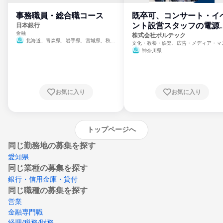
事務職員・総合職コース
既卒可、コンサート・イ
ント設営スタッフの電源
日本銀行
金融
門
株式会社ボルテック
北海道、青森県、岩手県、宮城県、秋田
文化・教養・娯楽、広告・メディア・マ
県、山形県、福島県、茨城県、群馬県、埼玉
ミ、電力・ガス・水道・エネルギー
神奈川県
県、東京都、神奈川県、新潟県、富山県、石
川県、福井県、山梨県、長野県、静岡県、愛
知県、京都府、大阪府、兵庫県、鳥取県、島
根県、岡山県、広島県、山口県、徳島県、香
川県、愛媛県、高知県、福岡県、佐賀県、長
お気に入り
お気に入り
崎県、熊本県、大分県、宮崎県、鹿児島県、
沖縄県
トップページへ
同じ勤務地の募集を探す
愛知県
同じ業種の募集を探す
銀行・信用金庫・貸付
同じ職種の募集を探す
営業
金融専門職
経理/税務/財務