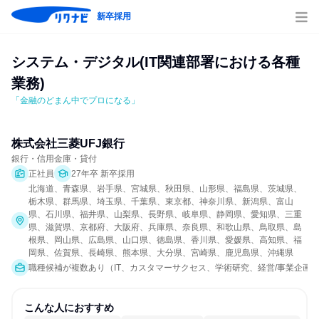
新卒採用
システム・デジタル(IT関連部署における各種
業務)
「金融のどまん中でプロになる」
株式会社三菱UFJ銀行
銀行・信用金庫・貸付
正社員
27年卒 新卒採用
北海道、青森県、岩手県、宮城県、秋田県、山形県、福島県、茨城県、
栃木県、群馬県、埼玉県、千葉県、東京都、神奈川県、新潟県、富山
県、石川県、福井県、山梨県、長野県、岐阜県、静岡県、愛知県、三重
県、滋賀県、京都府、大阪府、兵庫県、奈良県、和歌山県、鳥取県、島
根県、岡山県、広島県、山口県、徳島県、香川県、愛媛県、高知県、福
岡県、佐賀県、長崎県、熊本県、大分県、宮崎県、鹿児島県、沖縄県
職種候補が複数あり（IT、カスタマーサクセス、学術研究、経営/事業企画
こんな人におすすめ