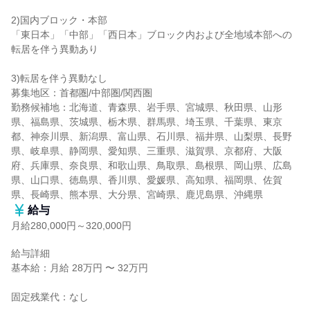
2)国内ブロック・本部

「東日本」「中部」「西日本」ブロック内および全地域本部への
転居を伴う異動あり

3)転居を伴う異動なし

募集地区：首都圏/中部圏/関西圏

勤務候補地：北海道、青森県、岩手県、宮城県、秋田県、山形
県、福島県、茨城県、栃木県、群馬県、埼玉県、千葉県、東京
都、神奈川県、新潟県、富山県、石川県、福井県、山梨県、長野
県、岐阜県、静岡県、愛知県、三重県、滋賀県、京都府、大阪
府、兵庫県、奈良県、和歌山県、鳥取県、島根県、岡山県、広島
県、山口県、徳島県、香川県、愛媛県、高知県、福岡県、佐賀
県、長崎県、熊本県、大分県、宮崎県、鹿児島県、沖縄県
給与
月給280,000円～320,000円
給与詳細

基本給：月給 28万円 〜 32万円

固定残業代：なし
