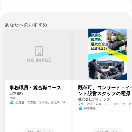
宮崎県、鹿児島県、沖縄県
宮崎県、鹿児島県、沖縄県
あなたへのおすすめ
事務職員・総合職コース
既卒可、コンサート・イ
ント設営スタッフの電源
日本銀行
金融
門
株式会社ボルテック
北海道、青森県、岩手県、宮城県、秋田
文化・教養・娯楽、広告・メディア・マ
県、山形県、福島県、茨城県、群馬県、埼玉
ミ、電力・ガス・水道・エネルギー
神奈川県
県、東京都、神奈川県、新潟県、富山県、石
川県、福井県、山梨県、長野県、静岡県、愛
知県、京都府、大阪府、兵庫県、鳥取県、島
根県、岡山県、広島県、山口県、徳島県、香
川県、愛媛県、高知県、福岡県、佐賀県、長