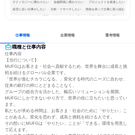
テクノロジーに携わりたい
金融関係に携わりたい
プロジェクトを推進したい
経営に近い仕事がしたい
分析・リサーチしたい
情熱を持って仕事に取り組む
コミュニケーションが活発
グローバル志向が強い
多様な職種の人と関われる
仕事情報
企業情報
選考情報
職種と仕事内容
仕事内容

【当行について】

MUFGはお客さま・社会へ貢献するため、世界を舞台に成長と挑
戦を続けるグローバル企業です。

「世界が進むチカラになる。」変化する時代のニーズに合わせ、
従来の銀行の枠にとどまることなく、

グループの総合力を活かした、幅広いソリューションを展開。
MUFGにしかできないやり方で、世界の役に立ちたいと思ってい
ます。

私たちが求める仲間は、お客さま・社会のために「やりたい」こ
とがある人。変化を恐れず、成長と挑戦を続ける人です。

その想いにMUFGは「やりたい」ことが「できる」環境を用意し
て応えます。
