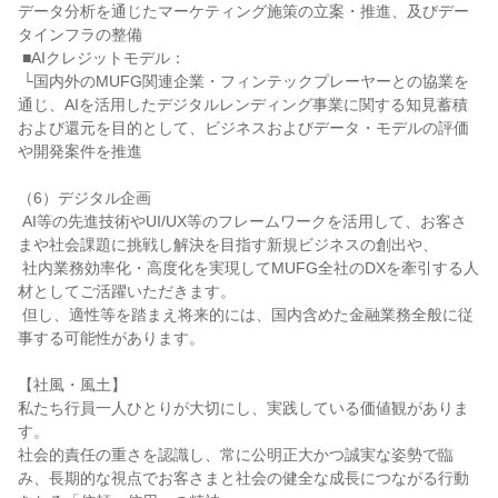
データ分析を通じたマーケティング施策の立案・推進、及びデー
タインフラの整備

 ■AIクレジットモデル：

 └国内外のMUFG関連企業・フィンテックプレーヤーとの協業を
通じ、AIを活用したデジタルレンディング事業に関する知見蓄積
および還元を目的として、ビジネスおよびデータ・モデルの評価
や開発案件を推進

（6）デジタル企画

 AI等の先進技術やUI/UX等のフレームワークを活用して、お客さ
まや社会課題に挑戦し解決を目指す新規ビジネスの創出や、

 社内業務効率化・高度化を実現してMUFG全社のDXを牽引する人
材としてご活躍いただきます。

 但し、適性等を踏まえ将来的には、国内含めた金融業務全般に従
事する可能性があります。

【社風・風土】

私たち行員一人ひとりが大切にし、実践している価値観がありま
す。

社会的責任の重さを認識し、常に公明正大かつ誠実な姿勢で臨
み、長期的な視点でお客さまと社会の健全な成長につながる行動