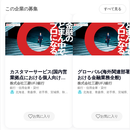
この企業の募集
すべて見る
カスタマーサービス(国内営
グローバル(海外関連部
業拠点における個人向け金
おける金融業務全般)
融業務)
株式会社三菱UFJ銀行
株式会社三菱UFJ銀行
銀行・信用金庫・貸付
銀行・信用金庫・貸付
北海道、青森県、岩手県、宮城県、秋田
北海道、青森県、岩手県、宮城県、
県、山形県、福島県、茨城県、栃木県、群馬
県、山形県、福島県、茨城県、栃木県、
県、埼玉県、千葉県、東京都、神奈川県、新
県、埼玉県、千葉県、東京都、神奈川県
潟県、富山県、石川県、福井県、山梨県、長
潟県、富山県、石川県、福井県、山梨県
野県、岐阜県、静岡県、愛知県、三重県、滋
野県、岐阜県、静岡県、愛知県、三重県
賀県、京都府、大阪府、兵庫県、奈良県、和
賀県、京都府、大阪府、兵庫県、奈良県
お気に入り
お気に入り
歌山県、鳥取県、島根県、岡山県、広島県、
歌山県、鳥取県、島根県、岡山県、広島
山口県、徳島県、香川県、愛媛県、高知県、
山口県、徳島県、香川県、愛媛県、高知
福岡県、佐賀県、長崎県、熊本県、大分県、
福岡県、佐賀県、長崎県、熊本県、大分