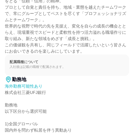
をとる「信頼・信用」の精神。

プロとして自覚と責任を持ち、地域・業態を越えたチームワーク
で、常にグループとしてベストを尽くす「プロフェッショナリズ
ムとチームワーク」。

世界的な視野で時代の先を見据え、変化を自らの成長の機会とと
らえ、現場重視でスピードと柔軟性を持つ活力溢れる職場作りに
取り組み、新たな領域をめざす「成長と挑戦」。

この価値観を共有し、同じフィールドで活躍したいという皆さん
にお会いできるのを楽しみにしています。
配属職種について
入社後は記載の職種で配属されます。
勤務地
海外勤務可能性あり
株式会社三菱UFJ銀行

勤務地

以下区分から選択可能

1)全国グローバル

国内外を問わず転居を伴う異動あり
