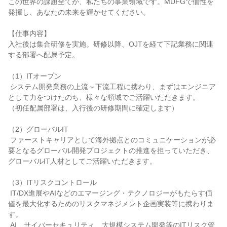
この世界の課題全てが、私たちの事業領域です。MUFGで個性を
発揮し、あなたの未来を輝かせてください。

【仕事内容】

入社後は集合研修を実施。研修以降、OJTを経て下記業務に関連
する部署へ配属予定。

（1）ITオープン

 システム開発業務の上流～下流工程に携わり、まずはエンジニア
として力をつけたのち、様々な領域でご活躍いただきます。

（初任配属部署は、入行後の研修期間に確定します）

（2）グローバルIT

 ファーストキャリアとして海外拠点とのコミュニケーションが必
要となるグローバル開発プロジェクトの推進を担っていただき、
グローバルIT人材としてご活躍いただきます。

（3）ITリスクコントロール

 IT/DX進展やAIなどのエマージング・テクノロジーがもたらす価
値を最大化するためのリスクマネジメント企画実装等に携わりま
す。

 AI、サイバーセキュリティ、大規模システム開発等のITリスク管