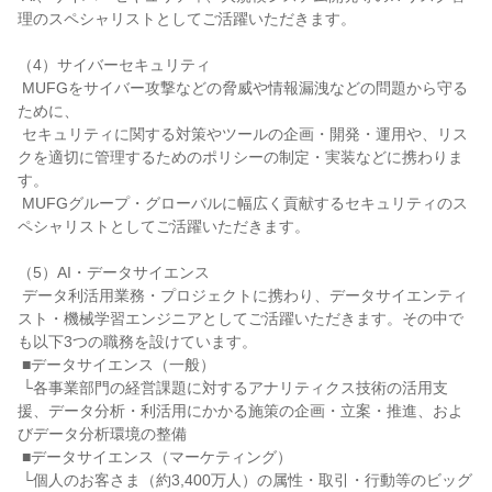
理のスペシャリストとしてご活躍いただきます。

（4）サイバーセキュリティ

 MUFGをサイバー攻撃などの脅威や情報漏洩などの問題から守る
ために、

 セキュリティに関する対策やツールの企画・開発・運用や、リス
クを適切に管理するためのポリシーの制定・実装などに携わりま
す。

 MUFGグループ・グローバルに幅広く貢献するセキュリティのス
ペシャリストとしてご活躍いただきます。

（5）AI・データサイエンス

 データ利活用業務・プロジェクトに携わり、データサイエンティ
スト・機械学習エンジニアとしてご活躍いただきます。その中で
も以下3つの職務を設けています。

 ■データサイエンス（一般）

 └各事業部門の経営課題に対するアナリティクス技術の活用支
援、データ分析・利活用にかかる施策の企画・立案・推進、およ
びデータ分析環境の整備

 ■データサイエンス（マーケティング）

 └個人のお客さま（約3,400万人）の属性・取引・行動等のビッグ