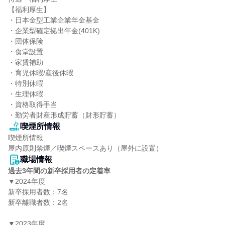
【福利厚生】

・日本金型工業企業年金基金

・企業型確定拠出年金(401K)

・団体保険

・食堂設置

・家賃補助

・育児休暇/産後休暇

・特別休暇

・生理休暇

・資格取得手当

・勤労者財産形成貯蓄（財形貯蓄）
喫煙所情報
喫煙所情報

屋内原則禁煙／喫煙スペースあり（屋外に設置）
職場情報
過去3年間の新卒採用者の定着率
▼2024年度

新卒採用者数：7名

新卒離職者数：2名

▼2023年度
