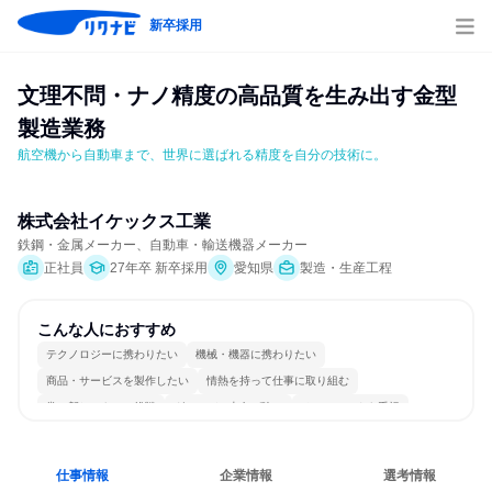
新卒採用
文理不問・ナノ精度の高品質を生み出す金型
製造業務
航空機から自動車まで、世界に選ばれる精度を自分の技術に。
株式会社イケックス工業
鉄鋼・金属メーカー、自動車・輸送機器メーカー
正社員
27年卒 新卒採用
愛知県
製造・生産工程
こんな人におすすめ
テクノロジーに携わりたい
機械・機器に携わりたい
商品・サービスを製作したい
情熱を持って仕事に取り組む
常に新しいものに挑戦
グローバル志向が強い
チームワークを重視
長く同じ会社に居続けられる
一つの専門分野を極める
若手が裁量を持てる環境
仕事情報
企業情報
選考情報