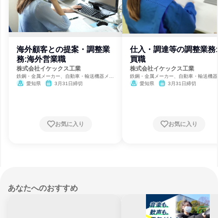
海外顧客との提案・調整業
仕入・調達等の調整業務
務:海外営業職
買職
株式会社イケックス工業
株式会社イケックス工業
鉄鋼・金属メーカー、自動車・輸送機器メー
鉄鋼・金属メーカー、自動車・輸送機器
カー
カー
愛知県
3月31日締切
愛知県
3月31日締切
お気に入り
お気に入り
あなたへのおすすめ