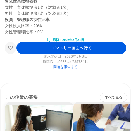
育児休業取得者数
女性：育休取得者1名（対象者1名）

役員・管理職の女性比率
女性役員比率：20%

締切：2027年3月31日
エントリー画面へ行く
表示開始日：2026年1月8日
原稿ID：
c9233cac7357341a
問題を報告する
この企業の募集
すべて見る