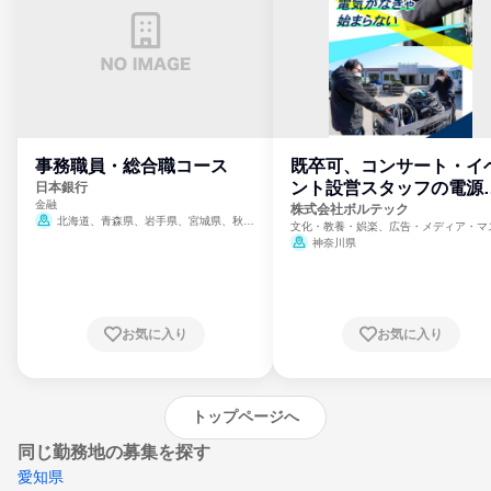
事務職員・総合職コース
既卒可、コンサート・イ
ント設営スタッフの電源
日本銀行
金融
門
株式会社ボルテック
北海道、青森県、岩手県、宮城県、秋田
文化・教養・娯楽、広告・メディア・マ
県、山形県、福島県、茨城県、群馬県、埼玉
ミ、電力・ガス・水道・エネルギー
神奈川県
県、東京都、神奈川県、新潟県、富山県、石
川県、福井県、山梨県、長野県、静岡県、愛
知県、京都府、大阪府、兵庫県、鳥取県、島
根県、岡山県、広島県、山口県、徳島県、香
川県、愛媛県、高知県、福岡県、佐賀県、長
お気に入り
お気に入り
崎県、熊本県、大分県、宮崎県、鹿児島県、
沖縄県
トップページへ
同じ勤務地の募集を探す
愛知県