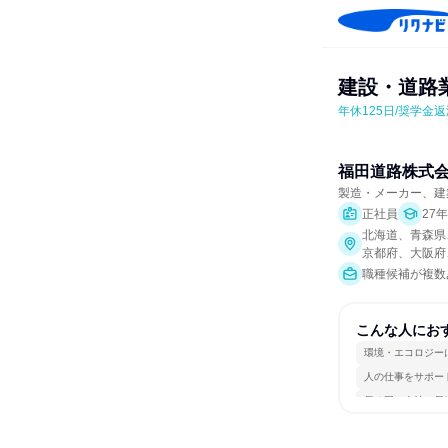
建設・道路
年休125日/奨学金
福田道路株式
製造・メーカー、建
正社員
27
北海道、青森県
京都府、大阪府
職種候補が複数
こんな人にお
環境・エコロジー
人の仕事をサポー
長く同じ会社に居