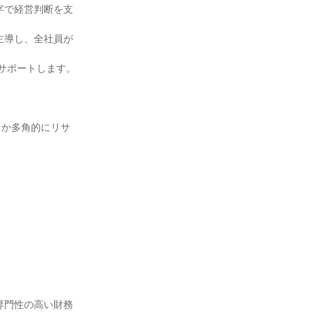
字で経営判断を支
主導し、全社員が
サポートします。

うか多角的にリサ
専門性の高い財務