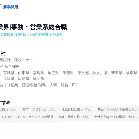
新卒採用
業界|事務・営業系総合職
返済支援制度/家賃・水道光熱費全額負担
会社
築設計、建設・土木
年卒 新卒採用
、宮城県、山形県、福島県、埼玉県、千葉県、東京都、神奈川県、新潟県、岐阜県
、兵庫県、広島県、福岡県
あり（営業、経理/税務/財務、人事、総務、IT）
すすめ
に携わりたい
都市・街づくりがしたい
地域貢献に携わりたい
商品・サービスを販売したい
トしたい
コミュニケーションが活発
冷静に仕事に取り組む
女性が働きやすい環境で働ける
続けられる
多様な職種の人と関われる