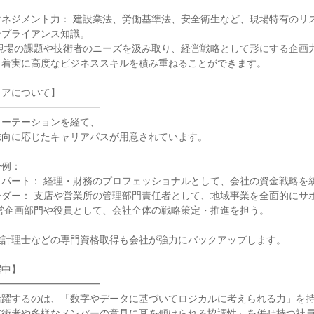
マネジメント力： 建設業法、労働基準法、安全衛生など、現場特有のリ
プライアンス知識。

現場の課題や技術者のニーズを汲み取り、経営戦略として形にする企画力
着実に高度なビジネススキルを積み重ねることができます。

アについて】

━━━━━━━━━━

ーテーションを経て、

向に応じたキャリアパスが用意されています。

例：

パート： 経理・財務のプロフェッショナルとして、会社の資金戦略を統
ダー： 支店や営業所の管理部門責任者として、地域事業を全面的にサポ
営企画部門や役員として、会社全体の戦略策定・推進を担う。

計理士などの専門資格取得も会社が強力にバックアップします。

中】

━━━━━━━━━━

躍するのは、「数字やデータに基づいてロジカルに考えられる力」を持
術者や多様なメンバーの意見に耳を傾けられる協調性」を併せ持つ社員