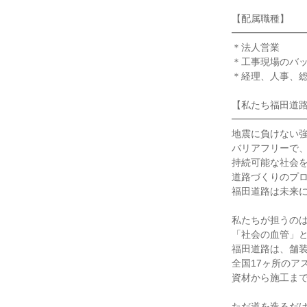
【配属職種】

━━━━━━━━
＊法人営業

＊工事現場のバッ
＊経理、人事、総
【私たち福田道路
━━━━━━━━
地震に負けない強
バリアフリーで、
持続可能な社会を
道路づくりのプロ
福田道路は未来に
私たちが担うのは
「社会の血管」と
福田道路は、舗装
全国17ヶ所のア
資材から施工まで
ただ道を造るだけ