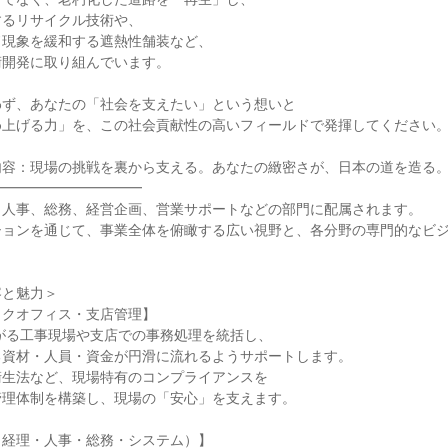
るリサイクル技術や、

現象を緩和する遮熱性舗装など、

開発に取り組んでいます。

ず、あなたの「社会を支えたい」という想いと

上げる力」を、この社会貢献性の高いフィールドで発揮してください。
容：現場の挑戦を裏から支える。あなたの緻密さが、日本の道を造る。
━━━━━━━━━━

人事、総務、経営企画、営業サポートなどの部門に配属されます。

ションを通じて、事業全体を俯瞰する広い視野と、各分野の専門的なビ
と魅力＞

クオフィス・支店管理】

がる工事現場や支店での事務処理を統括し、

資材・人員・資金が円滑に流れるようサポートします。

生法など、現場特有のコンプライアンスを

理体制を構築し、現場の「安心」を支えます。

経理・人事・総務・システム）】
