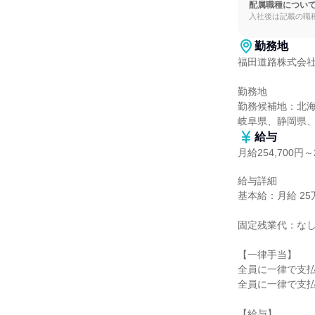
配属職種につい
入社後は記載の職
勤務地
福田道路株式会社
勤務地

勤務候補地：北
岐阜県、静岡県
給与
月給254,700円～2
給与詳細

基本給：月給 25万4
固定残業代：なし
【一律手当】

全員に一律で支払
全員に一律で支払
【給与】
