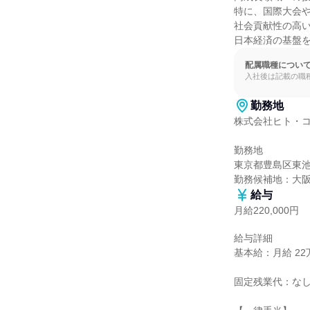
特に、国際大会や
社会貢献性の高い
日本経済の基盤
配属職種につい
入社後は記載の職
勤務地
株式会社ヒト・コ
勤務地

東京都豊島区東池袋
勤務候補地：大
給与
月給220,000円
給与詳細

基本給：月給 22万
固定残業代：なし