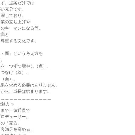
す。提案だけでは

い充分です。

躍しており、

業の立ち上げや

のキーマンになる等、

識と

尊重する文化です。

・面」という考え方を

。

を一つずつ増やし（点）、

つなげ（線）、

（面）。

果を求める必要はありません。

から、成長は始まります。

＿＿＿＿＿＿＿＿＿＿＿＿

魅力 ✨

まで一気通貫で

ロデューサー。

の「売る」

客満足を高める」
