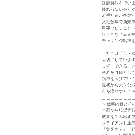
課題解決を行いま
終わらないやりが
若手社員が多数活
入社数年で新規事
重要プロジェクト
圧倒的な当事者意
チャレンジ精神を
当社では「点・線
大切にしています
まず、できること
それを価値として
領域を広げていく
最初から大きな成
点を増やすところ
＿＿＿＿＿＿＿＿
✨ 仕事内容とその
企画から現場実行
成果を生み出すプ
クライアント企業
「集客する」「顧