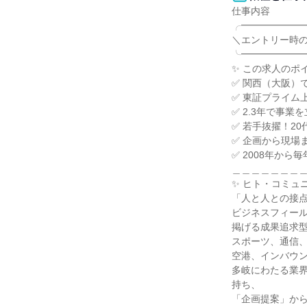
仕事内容

╭━━━━━━━
＼エントリー時の
╰━━━━━━━
✨ この求人のポイ
✅ 関西（大阪）で
✅ 東証プライム
✅ 2.3年で事業
✅ 若手抜擢！20
✅ 企画から現場
✅ 2008年から
＿＿＿＿＿＿＿＿
✨ ヒト・コミュ
「人と人との接点
ビジネスフィール
掲げる成果追求型
スポーツ、通信、
空港、インバウン
多岐にわたる業界
持ち、

「企画提案」から