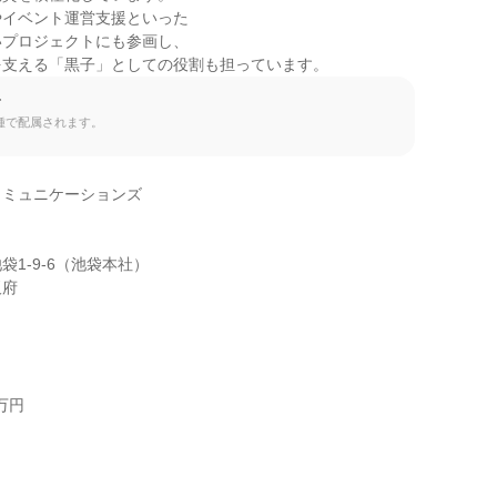
イベント運営支援といった

プロジェクトにも参画し、

を支える「黒子」としての役割も担っています。
て
種で配属されます。
ミュニケーションズ

1-9-6（池袋本社）

阪府
円


