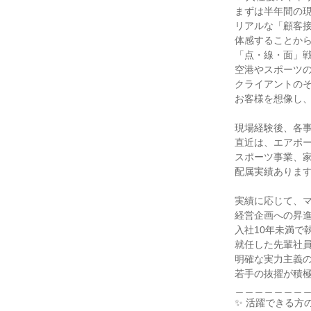
まずは半年間の現
リアルな「顧客接
体感することから
「点・線・面」戦
空港やスポーツの
クライアントのそ
お客様を想像し、
現場経験後、各事
直近は、エアポー
スポーツ事業、家
配属実績あります
実績に応じて、マ
経営企画への昇進
入社10年未満で執
就任した先輩社員
明確な実力主義の
若手の抜擢が積極
＿＿＿＿＿＿＿＿
✨ 活躍できる方の