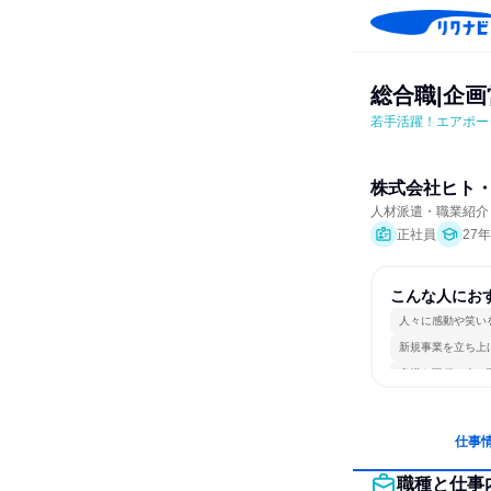
総合職|企
若手活躍！エアポー
株式会社ヒト
人材派遣・職業紹介
正社員
27
こんな人にお
人々に感動や笑い
新規事業を立ち上
多様な職種の人と
仕事
職種と仕事