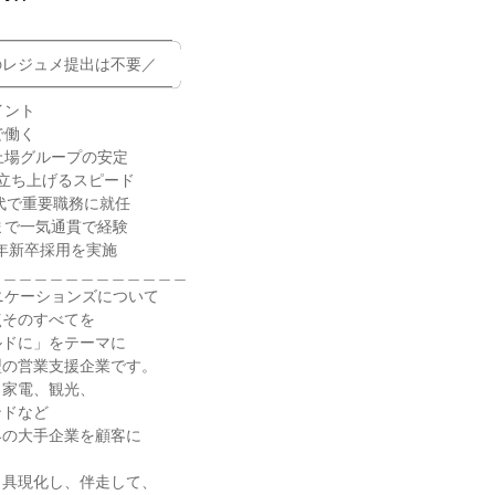
━━━━━━━━━━━╮

レジュメ提出は不要／

━━━━━━━━━━━╯

ント

働く

上場グループの安定

を立ち上げるスピード

代で重要職務に就任

まで一気通貫で経験

毎年新卒採用を実施

＿＿＿＿＿＿＿＿＿＿＿＿

ニケーションズについて

そのすべてを

ドに」をテーマに

の営業支援企業です。

家電、観光、

ドなど

の大手企業を顧客に

具現化し、伴走して、
