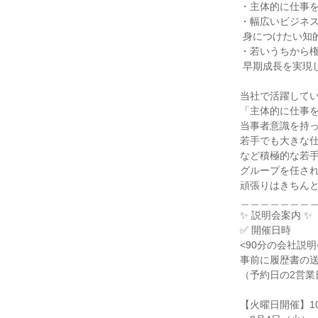
・主体的に仕事を
・幅広いビジネス
 身につけたい知的好奇心旺盛な方

・若いうちから権
 早期成長を実現したい上昇志向の方

当社で活躍してい
「主体的に仕事を
当事者意識を持っ
若手でも大きな仕
など積極的な若手
グループを任され
頑張りはきちんと
＿＿＿＿＿＿＿＿
✨ 説明会案内 ✨

✅ 開催日時

<90分の会社説明
事前に履歴書の送
（予約日の2営業
【火曜日開催】10: