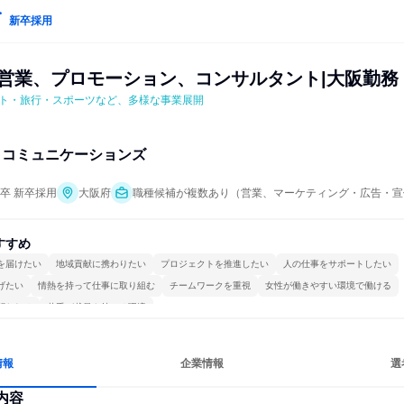
新卒採用
画営業、プロモーション、コンサルタント|大阪勤務
ト・旅行・スポーツなど、多様な事業展開
・コミュニケーションズ
年卒 新卒採用
大阪府
職種候補が複数あり（営業、マーケティング・広告・宣
すすめ
を届けたい
地域貢献に携わりたい
プロジェクトを推進したい
人の仕事をサポートしたい
げたい
情熱を持って仕事に取り組む
チームワークを重視
女性が働きやすい環境で働ける
関われる
若手が裁量を持てる環境
情報
企業情報
選
内容