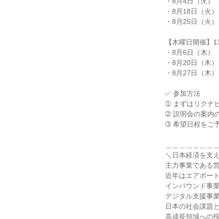
・8月4日（火）

・8月18日（火）

・8月25日（火）

【木曜日開催】13:
・8月6日（木）

・8月20日（木）

・8月27日（木）

✅ 参加方法

➀ まずはリクナ
➁ 説明会の案内
➂ 希望日程をご
＿＿＿＿＿＿＿＿
＼日本経済を支え
主力事業である営
近年はエアポート
インバウンド事業
デジタル支援事業（
日本の社会課題と
高成長領域への投