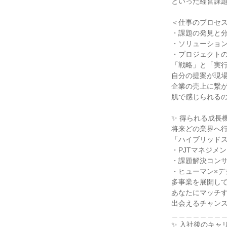
といった経営課題
＜仕事のプロセス
・課題の発見と分
・ソリューション
・プロジェクトの
「戦略」と「実行
自分の提案が現場
企業の売上に繋が
肌で感じられるの
✨ 得られる成長機
将来どの業界へ行
「ハイブリッドス
・PJTマネジメン
・課題解決コンサ
・ヒューマン×デ
多事業を展開して
あなたにマッチす
出会えるチャンス
＿＿＿＿＿＿＿＿
✨ 入社後のキャリ