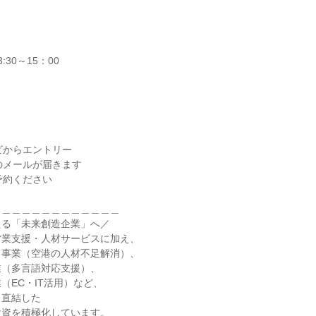
30～15：00

ビからエントリー

のメールが届きます

予約ください

＿＿＿＿＿＿＿＿＿＿＿＿

る「未来創造企業」へ／

業支援・人材サービスに加え、

事業（空港の人材不足解消）、

（多言語対応支援）、

EC・IT活用）など、

直結した

資を積極化しています。
