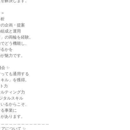
を解決します。

＞

析

の企画・提案

組成と運用

」の両輪を経験。

でどう機能し、

るかを

が魅力です。

会 ✨

っても通用する

キル」を獲得。

ト力

ルティング力

ジタルスキル

いるからこそ、

る事業に

があります。

＿＿＿＿＿＿＿＿＿＿＿＿

アについて ✨
