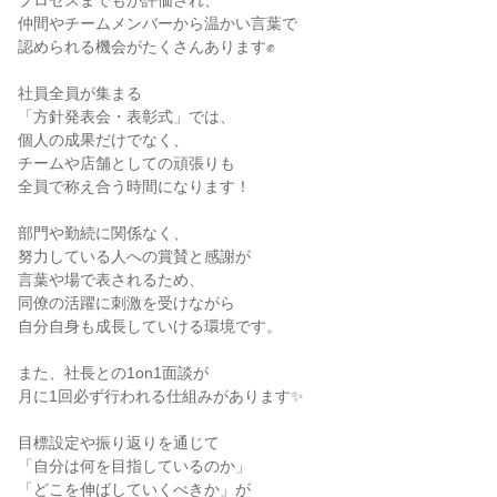
プロセスまでもが評価され、

仲間やチームメンバーから温かい言葉で

認められる機会がたくさんあります✊

社員全員が集まる

「方針発表会・表彰式」では、

個人の成果だけでなく、

チームや店舗としての頑張りも

全員で称え合う時間になります！

部門や勤続に関係なく、

努力している人への賞賛と感謝が

言葉や場で表されるため、

同僚の活躍に刺激を受けながら

自分自身も成長していける環境です。

また、社長との1on1面談が

月に1回必ず行われる仕組みがあります✨

目標設定や振り返りを通じて

「自分は何を目指しているのか」

「どこを伸ばしていくべきか」が
