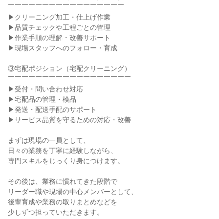
￣￣￣￣￣￣￣￣￣￣￣￣￣￣￣￣￣

▶クリーニング加工・仕上げ作業

▶品質チェックや工程ごとの管理

▶作業手順の理解・改善サポート

▶現場スタッフへのフォロー・育成

③宅配ポジション（宅配クリーニング）

￣￣￣￣￣￣￣￣￣￣￣￣￣￣￣￣￣￣

▶受付・問い合わせ対応

▶宅配品の管理・検品

▶発送・配送手配のサポート

▶サービス品質を守るための対応・改善

まずは現場の一員として、

日々の業務を丁寧に経験しながら、

専門スキルをじっくり身につけます。

その後は、業務に慣れてきた段階で

リーダー職や現場の中心メンバーとして、

後輩育成や業務の取りまとめなどを

少しずつ担っていただきます。
