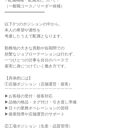
✨配属職種・配属先について！

（一般職コース／リーダー候補）

══════════════

以下3つのポジションの中から、

本人の希望や適性を

考慮したうえで配属となります。

勤務地の大きな異動や短期間での

頻繁なジョブローテーションは行わず、

一つひとつの仕事を自分のペースで

着実に身につけていく働き方です。

【具体的には】

①店舗ポジション（店舗運営・接客）

￣￣￣￣￣￣￣￣￣￣￣￣￣￣￣￣￣

▶お客様の受付・接客対応

▶品物の検品・タグ付け・引き渡し準備

▶日々の業務オペレーションの習得

▶後輩指導や店舗運営のサポート

②工場ポジション（生産・品質管理）
