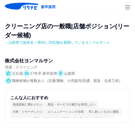
新卒採用
クリーニング店の一般職|店舗ポジション(リー
ダー候補)
＜山梨県で超有名＞県内に29店舗を展開しているヨンマルサン♬
株式会社ヨンマルサン
洗濯・クリーニング
正社員
27年卒 新卒採用
山梨県
職種候補が複数あり（交通/運輸、小売販売/流通、製造・生産工程）
こんな人におすすめ
地域貢献に携わりたい
商品・サービスの魅力を表現したい
分析・リサーチしたい
コミュニケーションが活発
常に新しいものに挑戦
チームワークを重視
個人の能力を重視
長く同じ会社に居続けられる
若手が裁量を持てる環境
人とたくさん会話する