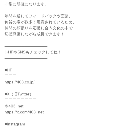
非常に明確になります。

年間を通してフィードバックや面談、

称賛の場が数多く用意されているため、

仲間の頑張りを応援し合う文化の中で

切磋琢磨しながら成長できます！

═══════════════

✨HPやSNSもチェックしてね！

═══════════════

■HP

￣￣￣

https://403.co.jp/

■X（旧Twitter）

￣￣￣￣￣￣￣￣

＠403_net

https://x.com/403_net

■Instagram
