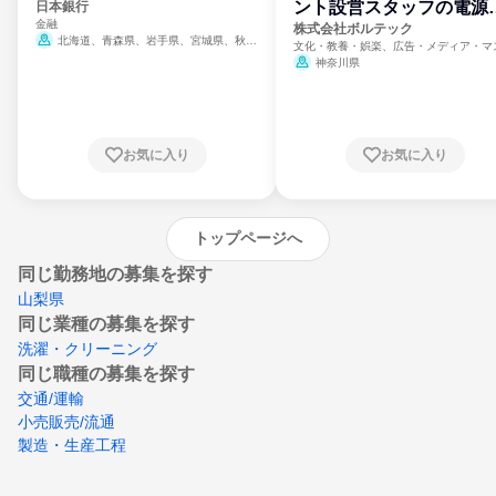
ント設営スタッフの電源
日本銀行
金融
門
株式会社ボルテック
北海道、青森県、岩手県、宮城県、秋田
文化・教養・娯楽、広告・メディア・マ
県、山形県、福島県、茨城県、群馬県、埼玉
ミ、電力・ガス・水道・エネルギー
神奈川県
県、東京都、神奈川県、新潟県、富山県、石
川県、福井県、山梨県、長野県、静岡県、愛
知県、京都府、大阪府、兵庫県、鳥取県、島
根県、岡山県、広島県、山口県、徳島県、香
川県、愛媛県、高知県、福岡県、佐賀県、長
お気に入り
お気に入り
崎県、熊本県、大分県、宮崎県、鹿児島県、
沖縄県
トップページへ
同じ勤務地の募集を探す
山梨県
同じ業種の募集を探す
洗濯・クリーニング
同じ職種の募集を探す
交通/運輸
小売販売/流通
製造・生産工程