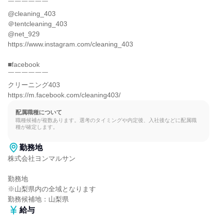
￣￣￣￣￣￣

@cleaning_403

＠tentcleaning_403

@net_929

https://www.instagram.com/cleaning_403

■facebook

￣￣￣￣￣￣

クリーニング403

https://m.facebook.com/cleaning403/
配属職種について
職種候補が複数あります。選考のタイミングや内定後、入社後などに配属職
種が確定します。
勤務地
株式会社ヨンマルサン

勤務地

※山梨県内の全域となります

勤務候補地：山梨県
給与