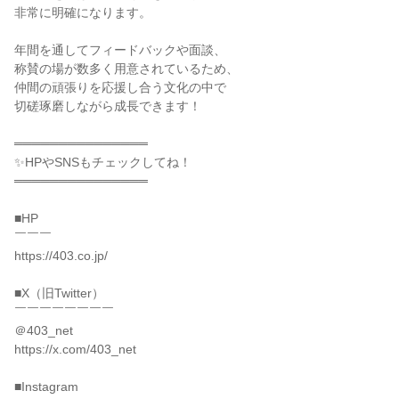
非常に明確になります。

年間を通してフィードバックや面談、

称賛の場が数多く用意されているため、

仲間の頑張りを応援し合う文化の中で

切磋琢磨しながら成長できます！

═══════════════

✨HPやSNSもチェックしてね！

═══════════════

■HP

￣￣￣

https://403.co.jp/

■X（旧Twitter）

￣￣￣￣￣￣￣￣

＠403_net

https://x.com/403_net

■Instagram
