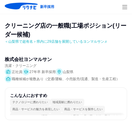
新卒採用
クリーニング店の一般職|工場ポジション(リー
ダー候補)
＜山梨県で超有名＞県内に29店舗を展開しているヨンマルサン♬
株式会社ヨンマルサン
洗濯・クリーニング
正社員
27年卒 新卒採用
山梨県
職種候補が複数あり（交通/運輸、小売販売/流通、製造・生産工程）
こんな人におすすめ
テクノロジーに携わりたい
地域貢献に携わりたい
商品・サービスの魅力を表現したい
商品・サービスを製作したい
コミュニケーションが活発
チームワークを重視
長く同じ会社に居続けられる
一つの専門分野を極める
若手が裁量を持てる環境
人とたくさん会話する