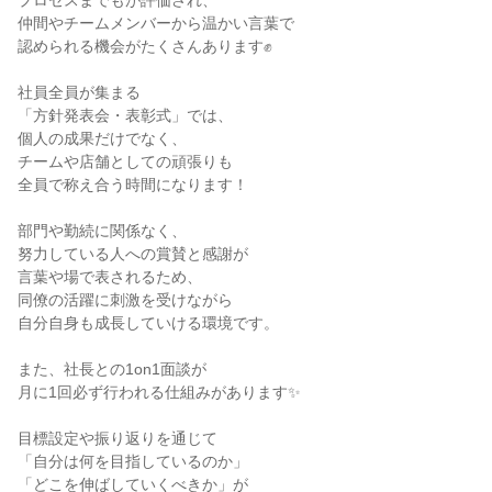
プロセスまでもが評価され、

仲間やチームメンバーから温かい言葉で

認められる機会がたくさんあります✊

社員全員が集まる

「方針発表会・表彰式」では、

個人の成果だけでなく、

チームや店舗としての頑張りも

全員で称え合う時間になります！

部門や勤続に関係なく、

努力している人への賞賛と感謝が

言葉や場で表されるため、

同僚の活躍に刺激を受けながら

自分自身も成長していける環境です。

また、社長との1on1面談が

月に1回必ず行われる仕組みがあります✨

目標設定や振り返りを通じて

「自分は何を目指しているのか」

「どこを伸ばしていくべきか」が
