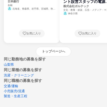
ント設営スタッフの電源
日本銀行
金融
門
株式会社ボルテック
北海道、青森県、岩手県、宮城県、秋田
文化・教養・娯楽、広告・メディア・マ
県、山形県、福島県、茨城県、群馬県、埼玉
ミ、電力・ガス・水道・エネルギー
神奈川県
県、東京都、神奈川県、新潟県、富山県、石
川県、福井県、山梨県、長野県、静岡県、愛
知県、京都府、大阪府、兵庫県、鳥取県、島
根県、岡山県、広島県、山口県、徳島県、香
川県、愛媛県、高知県、福岡県、佐賀県、長
お気に入り
お気に入り
崎県、熊本県、大分県、宮崎県、鹿児島県、
沖縄県
トップページへ
同じ勤務地の募集を探す
山梨県
同じ業種の募集を探す
洗濯・クリーニング
同じ職種の募集を探す
交通/運輸
小売販売/流通
製造・生産工程