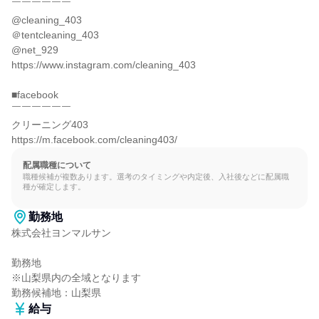
￣￣￣￣￣￣

@cleaning_403

＠tentcleaning_403

@net_929

https://www.instagram.com/cleaning_403

■facebook

￣￣￣￣￣￣

クリーニング403

https://m.facebook.com/cleaning403/
配属職種について
職種候補が複数あります。選考のタイミングや内定後、入社後などに配属職
種が確定します。
勤務地
株式会社ヨンマルサン

勤務地

※山梨県内の全域となります

勤務候補地：山梨県
給与