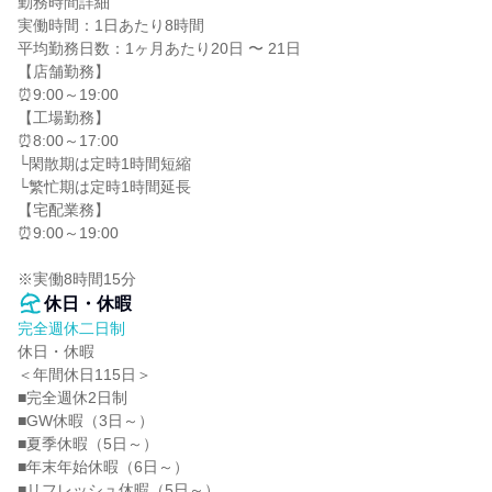
勤務時間詳細

実働時間：1日あたり8時間

平均勤務日数：1ヶ月あたり20日 〜 21日

【店舗勤務】

⏰9:00～19:00

【工場勤務】

⏰8:00～17:00

└閑散期は定時1時間短縮

└繁忙期は定時1時間延長

【宅配業務】

⏰9:00～19:00

※実働8時間15分
休日・休暇
完全週休二日制
休日・休暇

＜年間休日115日＞

■完全週休2日制

■GW休暇（3日～）

■夏季休暇（5日～）

■年末年始休暇（6日～）

■リフレッシュ休暇（5日～）
