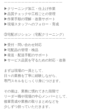
￣￣￣￣￣￣￣￣￣￣￣￣￣￣￣￣￣

▶クリーニング加工・仕上げ作業

▶品質チェックや工程ごとの管理

▶作業手順の理解・改善サポート

▶現場スタッフへのフォロー・育成

③宅配ポジション（宅配クリーニング）

￣￣￣￣￣￣￣￣￣￣￣￣￣￣￣￣￣￣

▶受付・問い合わせ対応

▶宅配品の管理・検品

▶発送・配送手配のサポート

▶サービス品質を守るための対応・改善

まずは現場の一員として、

日々の業務を丁寧に経験しながら、

専門スキルをじっくり身につけます。

その後は、業務に慣れてきた段階で

リーダー職や現場の中心メンバーとして、

後輩育成や業務の取りまとめなどを

少しずつ担っていただきます。
