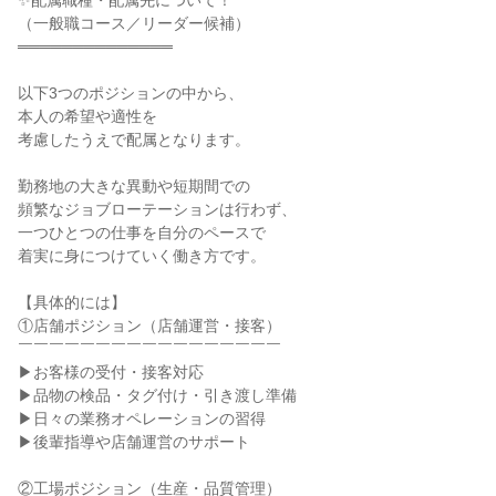
✨配属職種・配属先について！

（一般職コース／リーダー候補）

══════════════

以下3つのポジションの中から、

本人の希望や適性を

考慮したうえで配属となります。

勤務地の大きな異動や短期間での

頻繁なジョブローテーションは行わず、

一つひとつの仕事を自分のペースで

着実に身につけていく働き方です。

【具体的には】

①店舗ポジション（店舗運営・接客）

￣￣￣￣￣￣￣￣￣￣￣￣￣￣￣￣￣

▶お客様の受付・接客対応

▶品物の検品・タグ付け・引き渡し準備

▶日々の業務オペレーションの習得

▶後輩指導や店舗運営のサポート

②工場ポジション（生産・品質管理）
