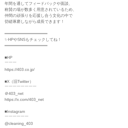
年間を通してフィードバックや面談、

称賛の場が数多く用意されているため、

仲間の頑張りを応援し合う文化の中で

切磋琢磨しながら成長できます！

═══════════════

✨HPやSNSもチェックしてね！

═══════════════

■HP

￣￣￣

https://403.co.jp/

■X（旧Twitter）

￣￣￣￣￣￣￣￣

＠403_net

https://x.com/403_net

■Instagram

￣￣￣￣￣￣

@cleaning_403
