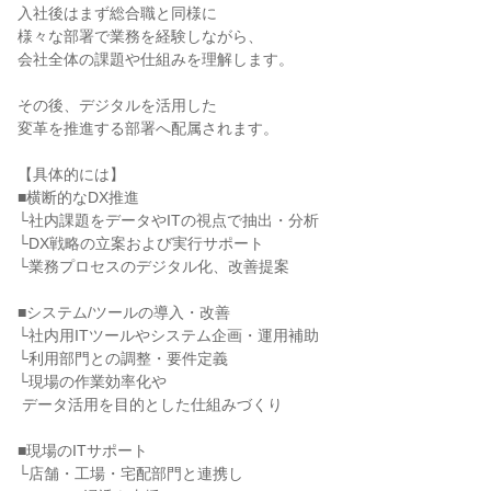
入社後はまず総合職と同様に

様々な部署で業務を経験しながら、

会社全体の課題や仕組みを理解します。

その後、デジタルを活用した

変革を推進する部署へ配属されます。

【具体的には】

■横断的なDX推進

└社内課題をデータやITの視点で抽出・分析

└DX戦略の立案および実行サポート

└業務プロセスのデジタル化、改善提案

■システム/ツールの導入・改善

└社内用ITツールやシステム企画・運用補助

└利用部門との調整・要件定義

└現場の作業効率化や

 データ活用を目的とした仕組みづくり

■現場のITサポート

└店舗・工場・宅配部門と連携し
