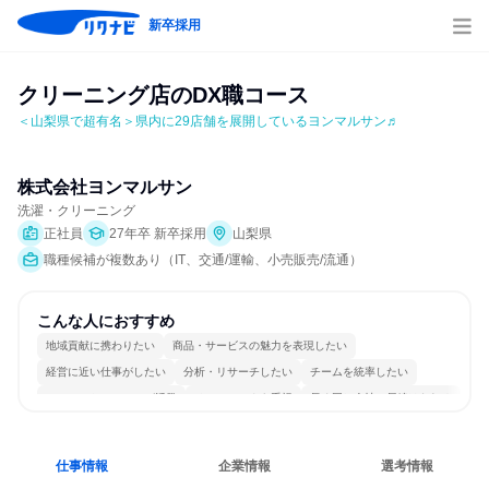
新卒採用
クリーニング店のDX職コース
＜山梨県で超有名＞県内に29店舗を展開しているヨンマルサン♬
株式会社ヨンマルサン
洗濯・クリーニング
正社員
27年卒 新卒採用
山梨県
職種候補が複数あり（IT、交通/運輸、小売販売/流通）
こんな人におすすめ
地域貢献に携わりたい
商品・サービスの魅力を表現したい
経営に近い仕事がしたい
分析・リサーチしたい
チームを統率したい
コミュニケーションが活発
チームワークを重視
長く同じ会社に居続けられる
若手が裁量を持てる環境
人とたくさん会話する
仕事情報
企業情報
選考情報