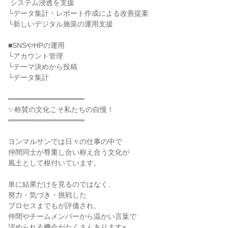
 システム浸透を支援

└データ集計・レポート作成による改善提案

└新しいデジタル施策の運用支援

■SNSやHPの運用

└アカウント管理

└テーマ決めから投稿

└データ集計

═══════════════

✨称賛の文化こそ私たちの自慢！

═══════════════

ヨンマルサンでは日々の仕事の中で

仲間同士が尊重し合い称え合う文化が

風土として根付いています。

単に結果だけを見るのではなく、

努力・気づき・挑戦した

プロセスまでもが評価され、

仲間やチームメンバーから温かい言葉で

認められる機会がたくさんあります✊
