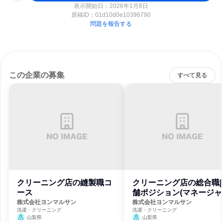
表示開始日：2026年1月8日
原稿ID：
01d10d0e10396790
問題を報告する
この企業の募集
すべて見る
クリーニング店の縫製職コ
クリーニング店の総合職|
ース
舗ポジション(マネージ
候補)
株式会社ヨンマルサン
株式会社ヨンマルサン
洗濯・クリーニング
洗濯・クリーニング
山梨県
山梨県