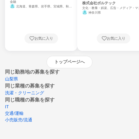
金融
門
株式会社ボルテック
北海道、青森県、岩手県、宮城県、秋田
文化・教養・娯楽、広告・メディア・マ
県、山形県、福島県、茨城県、群馬県、埼玉
ミ、電力・ガス・水道・エネルギー
神奈川県
県、東京都、神奈川県、新潟県、富山県、石
川県、福井県、山梨県、長野県、静岡県、愛
知県、京都府、大阪府、兵庫県、鳥取県、島
根県、岡山県、広島県、山口県、徳島県、香
川県、愛媛県、高知県、福岡県、佐賀県、長
お気に入り
お気に入り
崎県、熊本県、大分県、宮崎県、鹿児島県、
沖縄県
トップページへ
同じ勤務地の募集を探す
山梨県
同じ業種の募集を探す
洗濯・クリーニング
同じ職種の募集を探す
IT
交通/運輸
小売販売/流通