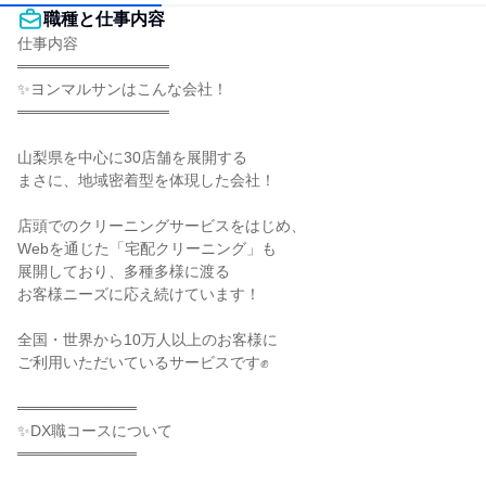
職種と仕事内容
仕事内容

══════════════

✨ヨンマルサンはこんな会社！

══════════════

山梨県を中心に30店舗を展開する

まさに、地域密着型を体現した会社！

店頭でのクリーニングサービスをはじめ、

Webを通じた「宅配クリーニング」も

展開しており、多種多様に渡る

お客様ニーズに応え続けています！

全国・世界から10万人以上のお客様に

ご利用いただいているサービスです✊

═══════════

✨DX職コースについて

═══════════
