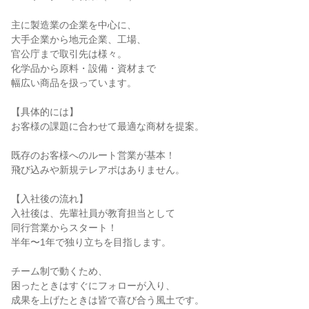
主に製造業の企業を中心に、

大手企業から地元企業、工場、

官公庁まで取引先は様々。

化学品から原料・設備・資材まで

幅広い商品を扱っています。

【具体的には】

お客様の課題に合わせて最適な商材を提案。

既存のお客様へのルート営業が基本！

飛び込みや新規テレアポはありません。

【入社後の流れ】

入社後は、先輩社員が教育担当として

同行営業からスタート！

半年〜1年で独り立ちを目指します。

チーム制で動くため、

困ったときはすぐにフォローが入り、

成果を上げたときは皆で喜び合う風土です。
