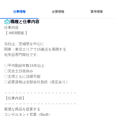
目標に追われず働ける
仕事情報
企業情報
選考情報
職種と仕事内容
仕事内容

【 WEB開催 】

当社は、茨城県を中心に

関東・東北エリアで15拠点を展開する

化学品専門商社です。

〇平均勤続年数15年以上

〇完全土日祝休み

〇文理ともに活躍可能

〇必要資格は全額会社負担（規定あり）

－－－－－－－－－－－－－－－－－－－－

【仕事内容】

－－－－－－－－－－－－－－－－－－－－

最適な商品を提案する

コンサルタント営業（BtoB）
