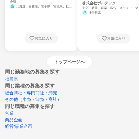
金融
門
株式会社ボルテック
北海道、青森県、岩手県、宮城県、秋田
文化・教養・娯楽、広告・メディア・マ
県、山形県、福島県、茨城県、群馬県、埼玉
ミ、電力・ガス・水道・エネルギー
神奈川県
県、東京都、神奈川県、新潟県、富山県、石
川県、福井県、山梨県、長野県、静岡県、愛
知県、京都府、大阪府、兵庫県、鳥取県、島
根県、岡山県、広島県、山口県、徳島県、香
川県、愛媛県、高知県、福岡県、佐賀県、長
お気に入り
お気に入り
崎県、熊本県、大分県、宮崎県、鹿児島県、
沖縄県
トップページへ
同じ勤務地の募集を探す
福島県
同じ業種の募集を探す
総合商社・専門商社・卸売
その他（小売・卸売・商社）
同じ職種の募集を探す
営業
商品企画
経営/事業企画