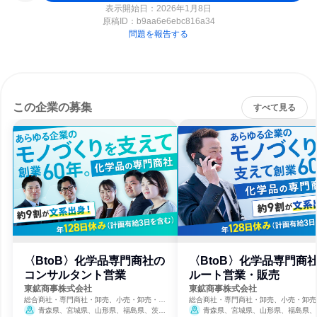
表示開始日：2026年1月8日
原稿ID：
b9aa6e6ebc816a34
問題を報告する
この企業の募集
すべて見る
〈BtoB〉化学品専門商社の
〈BtoB〉化学品専門商
コンサルタント営業
ルート営業・販売
東鉱商事株式会社
東鉱商事株式会社
総合商社・専門商社・卸売、小売・卸売・商
総合商社・専門商社・卸売、小売・卸売
社
社
青森県、宮城県、山形県、福島県、茨城
青森県、宮城県、山形県、福島県、