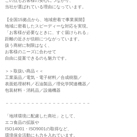
この点もお客様の安心につながり、

当社が選ばれている理由になっています。

【全国15拠点から、地域密着で事業展開】

地域に密着したスピーディーな対応を実現。

「お客様が必要なときに、すぐ届けられる」

距離の近さが信頼につながっています。

扱う商材に制限はなく、

お客様のニーズに合わせて

自由に提案できるのも魅力です。

＞＞取扱い商品＜＜

工業薬品／電気・電子材料／合成樹脂／

表面処理材料／石油製品／理化学関連機器／

包装材料・消耗品／設備機器

－－－－－－－－－－－－－－－－－－－－

「地球環境に配慮した商社」として、

エコ食品の拡販や

ISO14001・ISO9001の取得など、

環境保全活動にも力を入れています。
