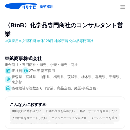
新卒採用
〈BtoB〉化学品専門商社のコンサルタント営
業
≪夏採用≫文理不問 年休128日 地域密着 化学品専門商社
東鉱商事株式会社
総合商社・専門商社・卸売、小売・卸売・商社
正社員
27年卒 新卒採用
青森県、宮城県、山形県、福島県、茨城県、栃木県、群馬県、千葉県、
東京都
職種候補が複数あり（営業、商品企画、経営/事業企画）
こんな人におすすめ
地域貢献に携わりたい
日本の良さを広めたい
商品・サービスを販売したい
人の仕事をサポートしたい
コミュニケーションが活発
チームワークを重視
個人の能力を重視
長く同じ会社に居続けられる
人とたくさん会話する