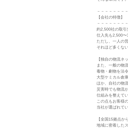
－－－－－－－－
【会社の特徴】

－－－－－－－－
約2,500社の取
仕入先も2,500〜
ただし、一人の営
それほど多くない
【独自の物流ネッ
また、一般の物流
毒物・劇物を法令
大型ケミカル倉庫
ほか、自社の物流
災害時でも物流が
仕組みを整えてい
この点もお客様の
当社が選ばれてい
【全国15拠点か
地域に密着したス