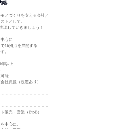
内容
モノづくりを支える会社／

ストとして、

を実現していきましょう！

中心に

で15拠点を展開する

す。

年以上



可能

会社負担（規定あり）

－－－－－－－－－－－－

－－－－－－－－－－－－

販売・営業（BtoB）

を中心に、
