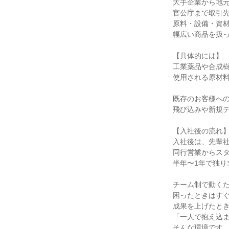
大手企業から地元
官公庁まで取引先
原料・設備・資材
幅広い商品を扱っ
【具体的には】

工業薬品や合成樹
使用される原材料
既存のお客様への
飛び込みや新規テ
【入社後の流れ】
入社後は、先輩社
同行営業からスタ
半年〜1年で独り
チーム制で動くた
困ったときはすぐ
成果を上げたとき
「一人で抱え込ま
そんな環境です。