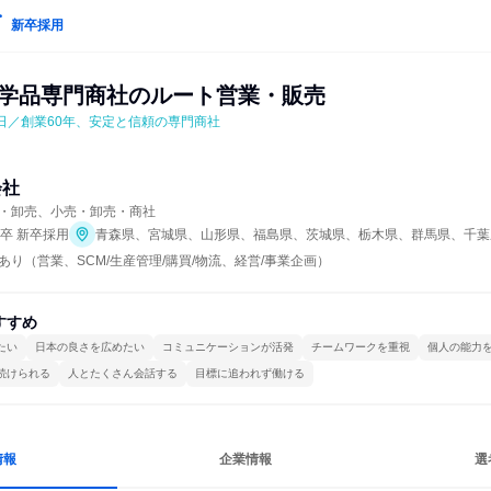
新卒採用
〉化学品専門商社のルート営業・販売
8日／創業60年、安定と信頼の専門商社
会社
・卸売、小売・卸売・商社
年卒 新卒採用
青森県、宮城県、山形県、福島県、茨城県、栃木県、群馬県、千葉
り（営業、SCM/生産管理/購買/物流、経営/事業企画）
すすめ
たい
日本の良さを広めたい
コミュニケーションが活発
チームワークを重視
個人の能力
続けられる
人とたくさん会話する
目標に追われず働ける
情報
企業情報
選