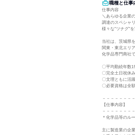
職種と仕事
仕事内容

＼あらゆる企業の
調達のスペシャリ
様々な"ツナグ"
当社は、茨城県を
関東・東北エリア
化学品専門商社で
〇平均勤続年数15
〇完全土日祝休み
〇文理ともに活躍
〇必要資格は全額
－－－－－－－－
【仕事内容】

－－－－－－－－
＊化学品等のルート
主に製造業の企業