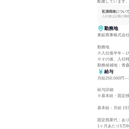
配慮しています
配属職種につい
入社後は記載の職
勤務地
東鉱商事株式会社
勤務地

※入社後半年～1
※その後、入社時
勤務候補地：青
給与
月給250,000円～2
給与詳細

※基本給・固定残
基本給：月給 19万
固定残業代：あり
1ヶ月あたり5万8