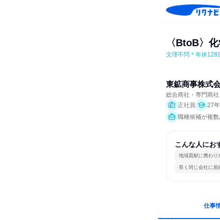
〈BtoB
文理不問＊年休12
東鉱商事株式
総合商社・専門商社
正社員
27
職種候補が複数あ
こんな人にお
地域貢献に携わり
長く同じ会社に居
仕事