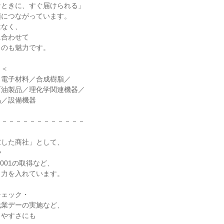
ときに、すぐ届けられる」

につながっています。

なく、

合わせて

のも魅力です。

＜

電子材料／合成樹脂／

油製品／理化学関連機器／

／設備機器

－－－－－－－－－－－－

した商社」として、



O9001の取得など、

力を入れています。

ェック・

業デーの実施など、

やすさにも
