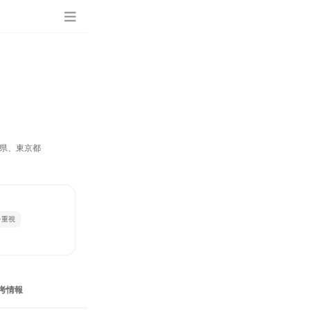
県、東京都
を重視
考情報