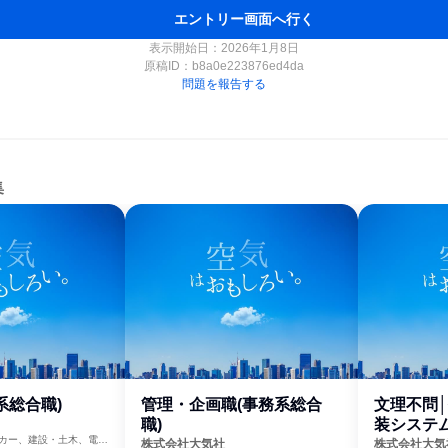
エントリー画面へ行く
表示開始日：2026年1月8日
原稿ID：
b8a0e223876ed4da
問題を報告する
集
系総合職)
管理・企画職(事務系総合
文理不問│
職)
装システム
カー、建設・土木、電
株式会社大気社
株式会社大気