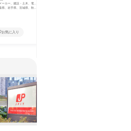
力・ガス・水道・エネルギー
北海道、青森県、岩手県、宮城県、秋田
メーカー、建設・土木、電
機械・医療
県、山形県、福島県、茨城県、栃木県、群馬
・エネルギー
力・ガス・
森県、岩手県、宮城県、秋田
北海道
県、埼玉県、千葉県、東京都、神奈川県、新
島県、茨城県、栃木県、群馬
県、山形県
潟県、富山県、石川県、福井県、山梨県、長
葉県、東京都、神奈川県、新
県、埼玉県
野県、岐阜県、静岡県、愛知県、三重県、滋
石川県、福井県、山梨県、長
潟県、富山
賀県、京都府、大阪府、兵庫県、奈良県、和
静岡県、愛知県、三重県、滋
野県、岐阜
歌山県、鳥取県、島根県、岡山県、広島県、
大阪府、兵庫県、奈良県、和
賀県、京都
山口県、徳島県、香川県、愛媛県、高知県、
お気に入り
お気に入り
、島根県、岡山県、広島県、
歌山県、鳥
福岡県、佐賀県、長崎県、熊本県、大分県、
、香川県、愛媛県、高知県、
山口県、徳
宮崎県、鹿児島県、沖縄県
、長崎県、熊本県、大分県、
福岡県、佐
県、沖縄県
宮崎県、鹿