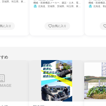
ネルギー
、茨城県、埼玉県、東京
機械・医療機器メーカー、建設・土木、電
機械・医療機器
県、長野県、愛知県、京
力・ガス・水道・エネルギー
力・ガス・水道
北海道、宮城県、茨城県、埼玉県、東京
北海道、青
県、広島県、福岡県
都、神奈川県、石川県、長野県、愛知県、京
県、山形県、福
都府、大阪府、兵庫県、広島県、福岡県
県、埼玉県、千
潟県、富山県、
野県、岐阜県、
賀県、京都府、
気に入り
お気に入り
歌山県、鳥取県
山口県、徳島県
福岡県、佐賀県
宮崎県、鹿児島
すすめ