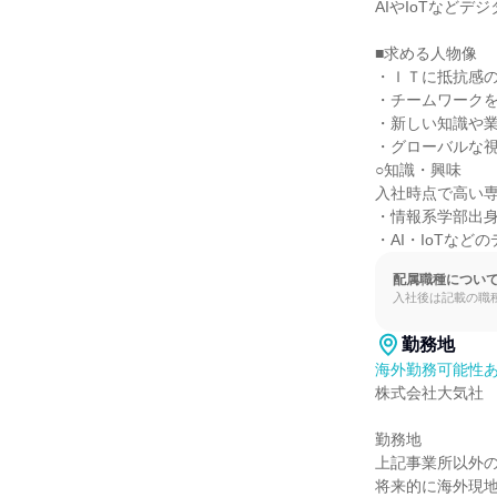
AIやIoTなど
■求める人物像

・ＩＴに抵抗感の
・チームワークを
・新しい知識や業
・グローバルな視
○知識・興味

入社時点で高い専
・情報系学部出身
・AI・IoTな
配属職種につい
入社後は記載の職
勤務地
海外勤務可能性
株式会社大気社

勤務地

上記事業所以外の
将来的に海外現地