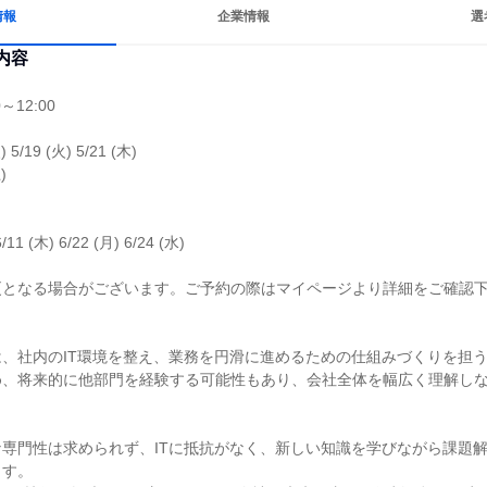
情報
企業情報
選
内容
～12:00

) 5/19 (火) 5/21 (木)



6/11 (木) 6/22 (月) 6/24 (水)

となる場合がございます。ご予約の際はマイページより詳細をご確認下
、社内のIT環境を整え、業務を円滑に進めるための仕組みづくりを担う
め、将来的に他部門を経験する可能性もあり、会社全体を幅広く理解し
専門性は求められず、ITに抵抗がなく、新しい知識を学びながら課題
す。
