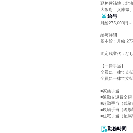
勤務候補地：北
大阪府、兵庫県
給与
月給275,000円～2
給与詳細

基本給：月給 27万5
固定残業代：なし
【一律手当】

全員に一律で支払
全員に一律で支払
■家族手当

■通勤交通費全額

■超勤手当（残業代
■現場手当（現場
■住宅手当（配属時
勤務時間