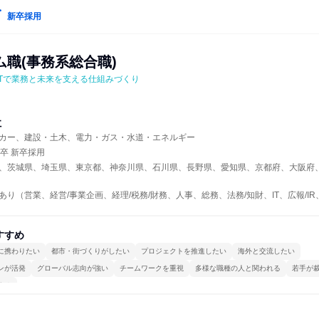
新卒採用
職(事務系総合職)
ITで業務と未来を支える仕組みづくり
社
カー、建設・土木、電力・ガス・水道・エネルギー
年卒 新卒採用
、茨城県、埼玉県、東京都、神奈川県、石川県、長野県、愛知県、京都府、大阪府
あり（営業、経営/事業企画、経理/税務/財務、人事、総務、法務/知財、IT、広報/
すすめ
に携わりたい
都市・街づくりがしたい
プロジェクトを推進したい
海外と交流したい
ンが活発
グローバル志向が強い
チームワークを重視
多様な職種の人と関われる
若手が
する