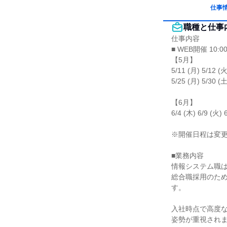
仕事
職種と仕事
仕事内容

■ WEB開催 10:00
【5月】

5/11 (月) 5/12 (火
5/25 (月) 5/30 (土)
【6月】

6/4 (木) 6/9 (火) 
※開催日程は変更
■業務内容

情報システム職は
総合職採用のた
す。

入社時点で高度な
姿勢が重視されま