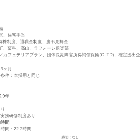


寮、住宅手当

員持株制度、退職金制度、慶弔見舞金

町、蓼科、高山、ラフォーレ倶楽部

／カフェテリアプラン、団体長期障害所得補償保険(GLTD)、確定拠出企業
3ヶ月

り

働時間
締切：なし