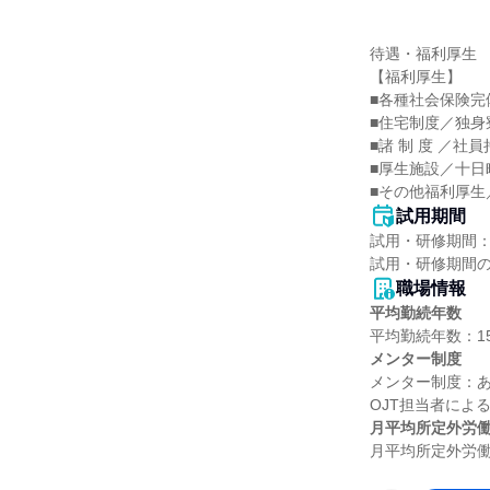
待遇・福利厚生

【福利厚生】

■各種社会保険完備
■住宅制度／独身
■諸 制 度 ／社
■厚生施設／十日
■その他福利厚生
試用期間
試用・研修期間：
職場情報
平均勤続年数
メンター制度
メンター制度：あ
月平均所定外労