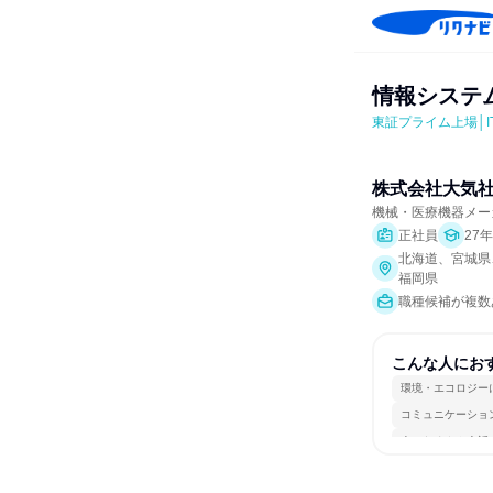
情報システム
東証プライム上場│
株式会社大気
機械・医療機器メー
正社員
27
北海道、宮城県
福岡県
職種候補が複数
こんな人にお
環境・エコロジー
コミュニケーショ
人とたくさん会話