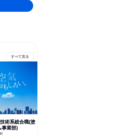
すべて見る
技術系総合職(塗
技術系総合職(IT部門)
技術系
事業部)
事業部)
株式会社大気社
機械・医療機器メーカー、建設・土木、電
社
株式会社