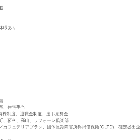


休暇あり


寮、住宅手当

員持株制度、退職金制度、慶弔見舞金

町、蓼科、高山、ラフォーレ倶楽部

／カフェテリアプラン、団体長期障害所得補償保険(GLTD)、確定拠出企業