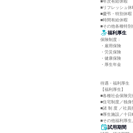
■年次有給休暇

■リフレッシュ休暇
■慶弔・特別休暇

■時間有給休暇

■その他各種特別
福利厚生
保険制度：

・雇用保険

・労災保険

・健康保険

・厚生年金

待遇・福利厚生

【福利厚生】

■各種社会保険完備
■住宅制度／独身
■諸 制 度 ／社
■厚生施設／十日
■その他福利厚生
試用期間