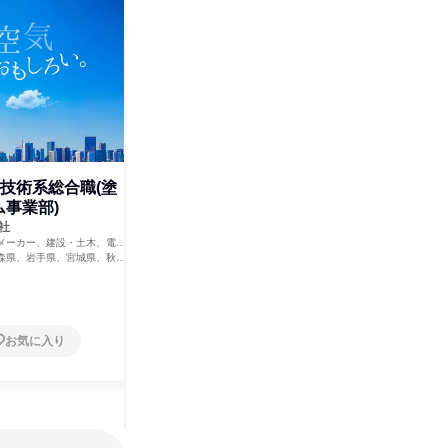
技術系総合職(塗
技術系総合職(IT部門)
技術系
事業部)
事業部)
株式会社大気社
機械・医療機器メーカー、建設・土木、電
社
株式会社
力・ガス・水道・エネルギー
北海道、青森県、岩手県、宮城県、秋田
メーカー、建設・土木、電
機械・医療
県、山形県、福島県、茨城県、栃木県、群馬
・エネルギー
力・ガス・
森県、岩手県、宮城県、秋田
北海道
県、埼玉県、千葉県、東京都、神奈川県、新
島県、茨城県、栃木県、群馬
県、山形県
潟県、富山県、石川県、福井県、山梨県、長
葉県、東京都、神奈川県、新
県、埼玉県
野県、岐阜県、静岡県、愛知県、三重県、滋
石川県、福井県、山梨県、長
潟県、富山
賀県、京都府、大阪府、兵庫県、奈良県、和
静岡県、愛知県、三重県、滋
野県、岐阜
歌山県、鳥取県、島根県、岡山県、広島県、
大阪府、兵庫県、奈良県、和
賀県、京都
山口県、徳島県、香川県、愛媛県、高知県、
お気に入り
お気に入り
、島根県、岡山県、広島県、
歌山県、鳥
福岡県、佐賀県、長崎県、熊本県、大分県、
、香川県、愛媛県、高知県、
山口県、徳
宮崎県、鹿児島県、沖縄県
、長崎県、熊本県、大分県、
福岡県、佐
県、沖縄県
宮崎県、鹿