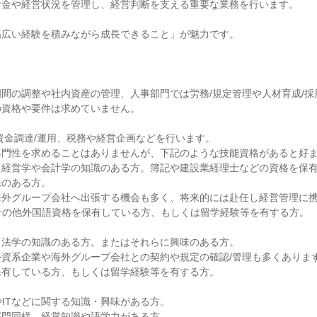
金や経営状況を管理し、経営判断を支える重要な業務を行います。

広い経験を積みながら成長できること」が魅力です。

間の調整や社内資産の管理、人事部門では労務/規定管理や人材育成/採
資格や要件は求めていません。

資金調達/運用、税務や経営企画などを行います。

門性を求めることはありませんが、下記のような技能資格があると好ま
・経営学や会計学の知識のある方。簿記や建設業経理士などの資格を保
のある方。

海外グループ会社へ出張する機会も多く、将来的には赴任し経営管理に
やその他外国語資格を保有している方、もしくは留学経験等を有する方。

法学の知識のある方。またはそれらに興味のある方。

資系企業や海外グループ会社との契約や規定の確認/管理も多くあります。
有している方、もしくは留学経験等を有する方。

やITなどに関する知識・興味がある方。

部門同様、経営知識や語学力がある方。