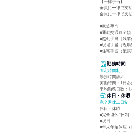
【一律手当】

全員に一律で支払
全員に一律で支払
■家族手当

■通勤交通費全額

■超勤手当（残業代
■現場手当（現場
■住宅手当（配属時
勤務時間
固定時間制
勤務時間詳細

実働時間：1日あた
平均勤務日数：1ヶ
休日・休暇
完全週休二日制
休日・休暇

■完全週休2日制（
■祝日

■年末年始休暇（6