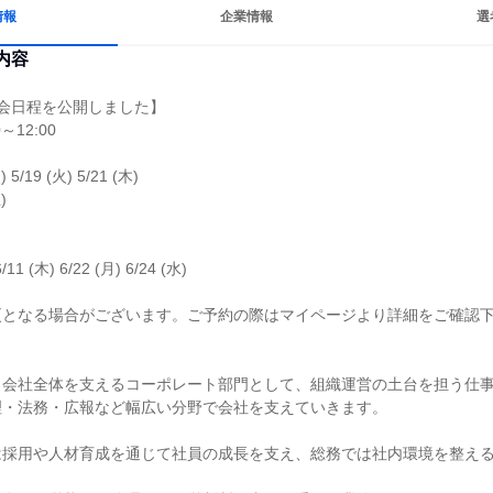
情報
企業情報
選
内容
会日程を公開しました】

～12:00

) 5/19 (火) 5/21 (木)



6/11 (木) 6/22 (月) 6/24 (水)

となる場合がございます。ご予約の際はマイページより詳細をご確認下
会社全体を支えるコーポレート部門として、組織運営の土台を担う仕事
・法務・広報など幅広い分野で会社を支えていきます。

は採用や人材育成を通じて社員の成長を支え、総務では社内環境を整え