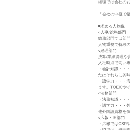
経理では会社のお
「会社の中枢で幅
■求める人物像

○人事/総務部門

総務部門では部門
人物重視で特段の
○経理部門

決算/業績管理や
入社時点で高い専
・会計知識・・
たはそれらに興味
・語学力・・・
ます。TOEIC
○法務部門

・法務知識・・・
・語学力・・・外
他外国語資格を保
○広報・IR部門

・広報ではCSR
・IRでは、経理