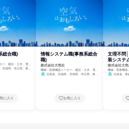
系総合職)
情報システム職(事務系総合
文理不問│
職)
装システム
カー、建設・土木、電
株式会社大気社
株式会社大気
ネルギー
、茨城県、埼玉県、東京
機械・医療機器メーカー、建設・土木、電
機械・医療機器
県、長野県、愛知県、京
力・ガス・水道・エネルギー
力・ガス・水道
北海道、宮城県、茨城県、埼玉県、東京
北海道、青
県、広島県、福岡県
都、神奈川県、石川県、長野県、愛知県、京
県、山形県、福
都府、大阪府、兵庫県、広島県、福岡県
県、埼玉県、千
潟県、富山県、
野県、岐阜県、
賀県、京都府、
気に入り
お気に入り
歌山県、鳥取県
山口県、徳島県
福岡県、佐賀県
宮崎県、鹿児島