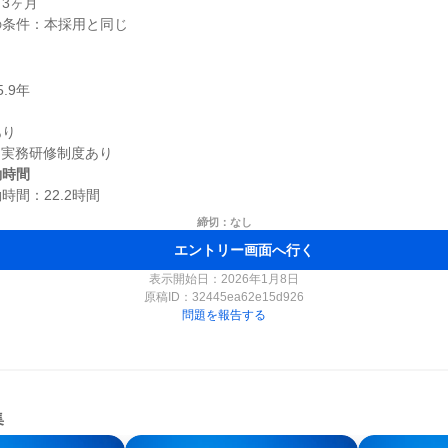
3ヶ月

り

働時間
締切：なし
エントリー画面へ行く
表示開始日：2026年1月8日
原稿ID：
32445ea62e15d926
問題を報告する
集