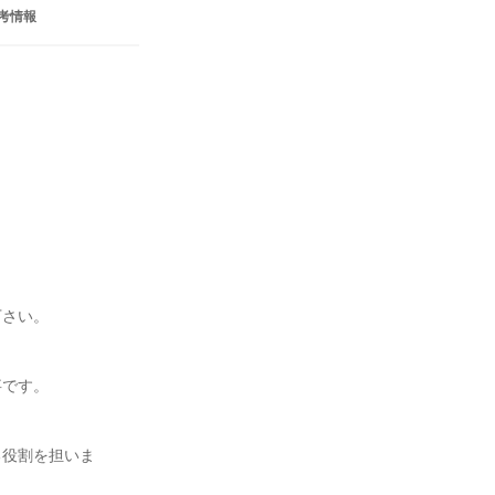
考情報
さい。

です。

る役割を担いま