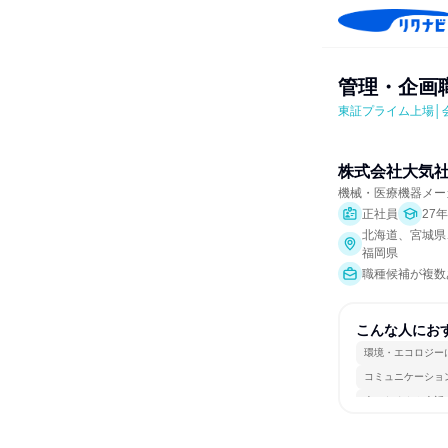
管理・企画職
東証プライム上場│
株式会社大気
機械・医療機器メー
正社員
27
北海道、宮城県
福岡県
職種候補が複数
こんな人にお
環境・エコロジー
コミュニケーショ
人とたくさん会話