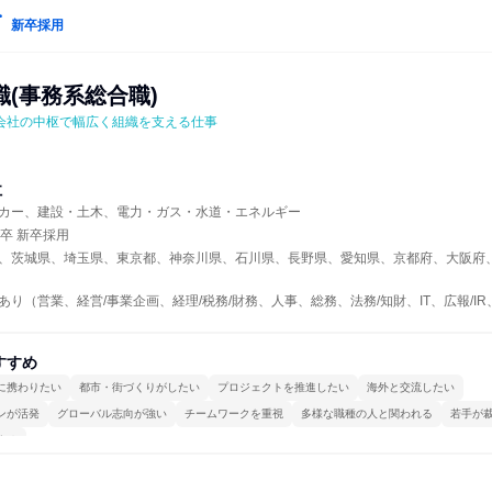
新卒採用
(事務系総合職)
会社の中枢で幅広く組織を支える仕事
社
カー、建設・土木、電力・ガス・水道・エネルギー
年卒 新卒採用
、茨城県、埼玉県、東京都、神奈川県、石川県、長野県、愛知県、京都府、大阪府
あり（営業、経営/事業企画、経理/税務/財務、人事、総務、法務/知財、IT、広報/
すすめ
に携わりたい
都市・街づくりがしたい
プロジェクトを推進したい
海外と交流したい
ンが活発
グローバル志向が強い
チームワークを重視
多様な職種の人と関われる
若手が
する