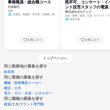
事務職員・総合職コース
既卒可、コンサート・イ
ント設営スタッフの電源
日本銀行
金融
門
株式会社ボルテック
北海道、青森県、岩手県、宮城県、秋田
文化・教養・娯楽、広告・メディア・マ
県、山形県、福島県、茨城県、群馬県、埼玉
ミ、電力・ガス・水道・エネルギー
神奈川県
県、東京都、神奈川県、新潟県、富山県、石
川県、福井県、山梨県、長野県、静岡県、愛
知県、京都府、大阪府、兵庫県、鳥取県、島
根県、岡山県、広島県、山口県、徳島県、香
川県、愛媛県、高知県、福岡県、佐賀県、長
お気に入り
お気に入り
崎県、熊本県、大分県、宮崎県、鹿児島県、
沖縄県
トップページへ
同じ勤務地の募集を探す
岐阜県
同じ業種の募集を探す
機械・医療機器メーカー
建設・土木
電力・ガス・水道・エネルギー
同じ職種の募集を探す
建築/土木/プラント専門職