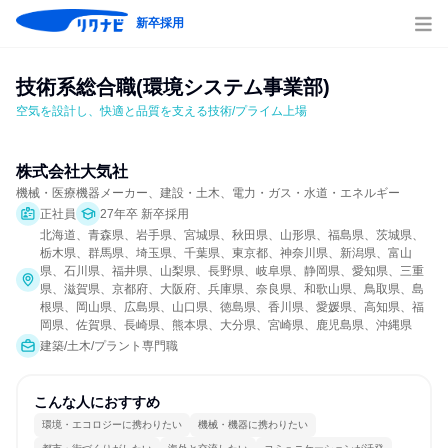
新卒採用
技術系総合職(環境システム事業部)
空気を設計し、快適と品質を支える技術/プライム上場
株式会社大気社
機械・医療機器メーカー、建設・土木、電力・ガス・水道・エネルギー
正社員
27年卒 新卒採用
北海道、青森県、岩手県、宮城県、秋田県、山形県、福島県、茨城県、
栃木県、群馬県、埼玉県、千葉県、東京都、神奈川県、新潟県、富山
県、石川県、福井県、山梨県、長野県、岐阜県、静岡県、愛知県、三重
県、滋賀県、京都府、大阪府、兵庫県、奈良県、和歌山県、鳥取県、島
根県、岡山県、広島県、山口県、徳島県、香川県、愛媛県、高知県、福
岡県、佐賀県、長崎県、熊本県、大分県、宮崎県、鹿児島県、沖縄県
建築/土木/プラント専門職
こんな人におすすめ
環境・エコロジーに携わりたい
機械・機器に携わりたい