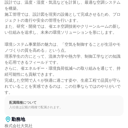
設計では、温度・湿度・気流などを計算し、最適な空調システム
を構築。

施工管理では、設計図を現実の設備として完成させるため、プロ
ジェクトの進行や安全の管理を行います。

また、研究・開発では、省エネ空調技術やクリーンルームの新し
い仕組みを追求し、未来の環境ソリューションを形にします。

環境システム事業部の魅力は、「空気を制御することが生活やモ
ノづくりの質を高める」という点。

理系学生の方にとって、流体力学や熱力学、制御工学などの知識
を応用できるフィールドです。

さらに、省エネルギー・環境負荷低減への取り組みを通じて、持
続可能性にも貢献できます。

完成した空間で人々が快適に過ごす姿や、生産工程で品質が守ら
れていることを実感できるのは、この仕事ならではのやりがいで
す。
配属職種について
入社後は記載の職種で配属されます。
勤務地
株式会社大気社
