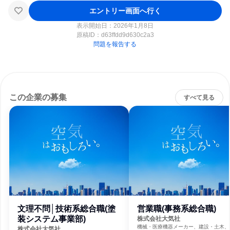
エントリー画面へ行く
表示開始日：2026年1月8日
原稿ID：
d63ffdd9d630c2a3
問題を報告する
この企業の募集
すべて見る
文理不問│技術系総合職(塗
営業職(事務系総合職)
装システム事業部)
株式会社大気社
機械・医療機器メーカー、建設・土木、
株式会社大気社