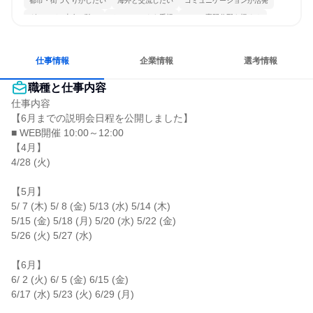
都市・街づくりがしたい
海外と交流したい
コミュニケーションが活発
グローバル志向が強い
チームワークを重視
一つの専門分野を極める
若手が裁量を持てる環境
人とたくさん会話する
仕事情報
企業情報
選考情報
職種と仕事内容
仕事内容

【6月までの説明会日程を公開しました】

■ WEB開催 10:00～12:00

【4月】

4/28 (火)

【5月】

5/ 7 (木) 5/ 8 (金) 5/13 (水) 5/14 (木)

5/15 (金) 5/18 (月) 5/20 (水) 5/22 (金)

5/26 (火) 5/27 (水)

【6月】

6/ 2 (火) 6/ 5 (金) 6/15 (金)

6/17 (水) 5/23 (火) 6/29 (月)
