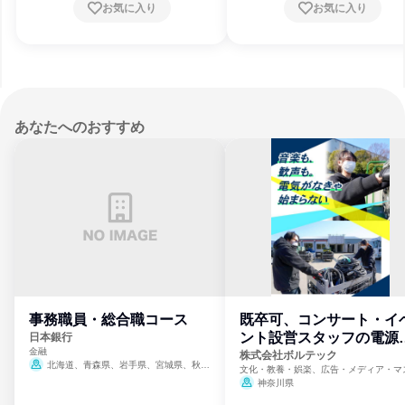
お気に入り
お気に入り
あなたへのおすすめ
事務職員・総合職コース
既卒可、コンサート・イ
ント設営スタッフの電源
日本銀行
金融
門
株式会社ボルテック
北海道、青森県、岩手県、宮城県、秋田
文化・教養・娯楽、広告・メディア・マ
県、山形県、福島県、茨城県、群馬県、埼玉
ミ、電力・ガス・水道・エネルギー
神奈川県
県、東京都、神奈川県、新潟県、富山県、石