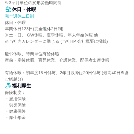
※3ヶ月単位の変形労働時間制
休日・休暇
完全週休二日制
休日・休暇

年間休日123日(完全週休2日制)

※土・日、 GW休暇、夏季休暇、年末年始休暇 他

※当社内カレンダーに準じる (当社HP 会社概要に掲載)

慶弔休暇、時間単位有給休暇

産前・産後休暇、育児休業、介護休業、配偶者出産休暇

有給休暇：初年度15日付与、2年目以降は20日付与 (最高40日※含
む繰越分)
福利厚生
保険制度：

・雇用保険

・労災保険

・健康保険

・厚生年金
