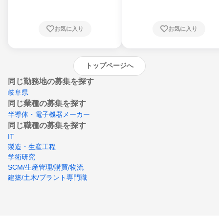
川県、福井県、山梨県、長野県、静岡県、愛
知県、京都府、大阪府、兵庫県、鳥取県、島
根県、岡山県、広島県、山口県、徳島県、香
川県、愛媛県、高知県、福岡県、佐賀県、長
お気に入り
お気に入り
崎県、熊本県、大分県、宮崎県、鹿児島県、
沖縄県
トップページへ
同じ勤務地の募集を探す
岐阜県
同じ業種の募集を探す
半導体・電子機器メーカー
同じ職種の募集を探す
IT
製造・生産工程
学術研究
SCM/生産管理/購買/物流
建築/土木/プラント専門職