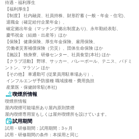
待遇・福利厚生

【福利厚生】

【制度】 社内融資、社員持株、財形貯蓄 (一般・年金・住宅)、

 退職金（確定給付企業年金）、

 確定拠出年金（マッチング拠出制度あり)、永年勤続表彰、

 慶弔祝金（結婚・出産等）ほか

【保険】 健康保険、厚生年金保険、雇用保険、

 労働者災害補償保険（労災）、団体生命保険 ほか

【施設】 独身寮、研修センター、社員食堂(本社) ほか

【クラブ活動】 野球、サッカー、バレーボール、テニス、バドミ
ントン、マラソン ほか

【その他】 車通勤可 (従業員用駐車場あり）、

 インフルエンザ予防接種 職域接種・費用負担

 産業医・保健師常駐(本社)
喫煙所情報
喫煙所情報

屋内喫煙可能場所あり屋内原則禁煙

屋内喫煙専用室もしくは屋外喫煙所を設けています。
試用期間
試用・研修期間：試用期間：3ヶ月

試用・研修期間の条件：本採用と同じ
