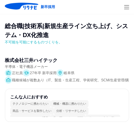
新卒採用
総合職|技術系|新規生産ライン立ち上げ、シス
テム・DX化推進
不可能を可能にするものづくりを。
株式会社三井ハイテック
半導体・電子機器メーカー
正社員
27年卒 新卒採用
岐阜県
職種候補が複数あり（IT、製造・生産工程、学術研究、SCM/生産管理/購買
こんな人におすすめ
テクノロジーに携わりたい
機械・機器に携わりたい
商品・サービスを製作したい
分析・リサーチしたい
コミュニケーションが活発
常に新しいものに挑戦
グローバル志向が強い
チームワークを重視
女性が働きやすい環境で働ける
長く同じ会社に居続けられる