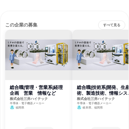
この企業の募集
すべて見る
総合職|管理・営業系|経理
総合職|技術系|開発、生
企画 営業 情報など
術、製造技術、情報シス
ム等
株式会社三井ハイテック
株式会社三井ハイテック
半導体・電子機器メーカー
半導体・電子機器メーカー
福岡県
岐阜県、福岡県