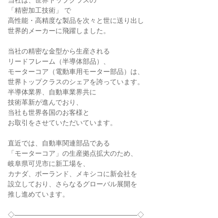
当社は、世界トップクラスの

「精密加工技術」 で

高性能・高精度な製品を次々と世に送り出し

世界的メーカーに飛躍しました。

当社の精密な金型から生産される

リードフレーム（半導体部品）、

モーターコア（電動車用モーター部品）は、

世界トップクラスのシェアを誇っています。

半導体業界、自動車業界共に

技術革新が進んでおり、

当社も世界各国のお客様と

お取引をさせていただいています。

直近では、自動車関連部品である

「モーターコア」の生産拠点拡大のため、

岐阜県可児市に新工場を、

カナダ、ポーランド、メキシコに新会社を

設立しており、さらなるグローバル展開を

推し進めています。

◇――――――――――――――――――◇
